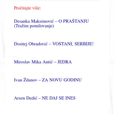
Pročitajte više:
Desanka Maksimović – O PRAŠTANJU
(Tražim pomilovanje)
Dositej Obradović – VOSTANI, SERBIJE!
Miroslav Mika Antić – JEDRA
Ivan Ždanov – ZA NOVU GODINU
Arsen Dedić – NE DAJ SE INES