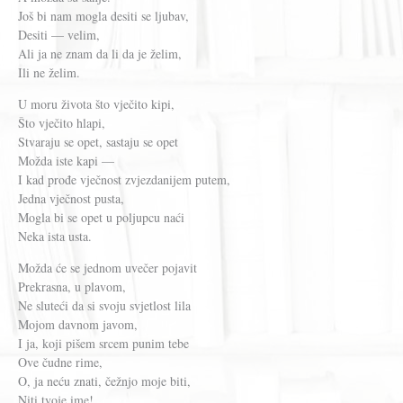
Još bi nam mogla desiti se ljubav,
Desiti — velim,
Ali ja ne znam da li da je želim,
Ili ne želim.
U moru života što vječito kipi,
Što vječito hlapi,
Stvaraju se opet, sastaju se opet
Možda iste kapi —
I kad prođe vječnost zvjezdanijem putem,
Jedna vječnost pusta,
Mogla bi se opet u poljupcu naći
Neka ista usta.
Možda će se jednom uvečer pojavit
Prekrasna, u plavom,
Ne sluteći da si svoju svjetlost lila
Mojom davnom javom,
I ja, koji pišem srcem punim tebe
Ove čudne rime,
O, ja neću znati, čežnjo moje biti,
Niti tvoje ime!