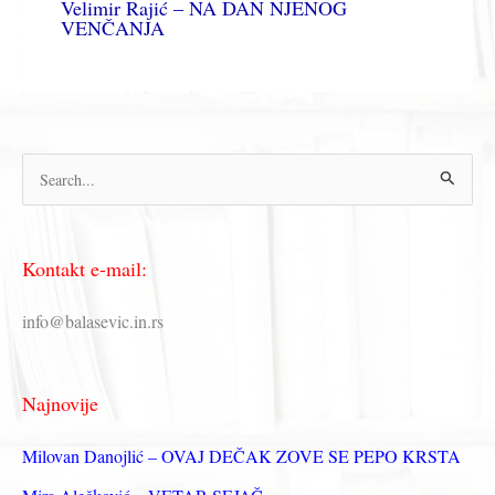
Velimir Rajić – NA DAN NJENOG
VENČANJA
П
р
е
Kontakt e-mail:
т
р
info@balasevic.in.rs
а
г
Najnovije
а
з
Milovan Danojlić – OVAJ DEČAK ZOVE SE PEPO KRSTA
а