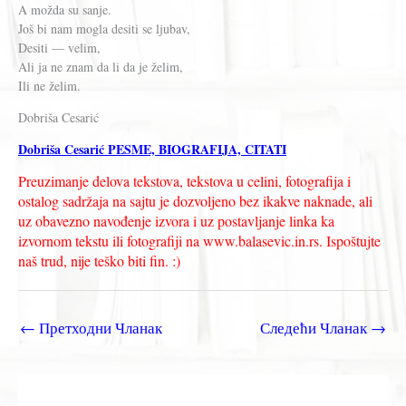
A možda su sanje.
Još bi nam mogla desiti se ljubav,
Desiti — velim,
Ali ja ne znam da li da je želim,
Ili ne želim.
Dobriša Cesarić
Dobriša Cesarić PESME, BIOGRAFIJA, CITATI
Preuzimanje delova tekstova, tekstova u celini, fotografija i
ostalog sadržaja na sajtu je dozvoljeno bez ikakve naknade, ali
uz obavezno navođenje izvora i uz postavljanje linka ka
izvornom tekstu ili fotografiji na www.balasevic.in.rs. Ispoštujte
naš trud, nije teško biti fin. :)
←
Претходни Чланак
Следећи Чланак
→