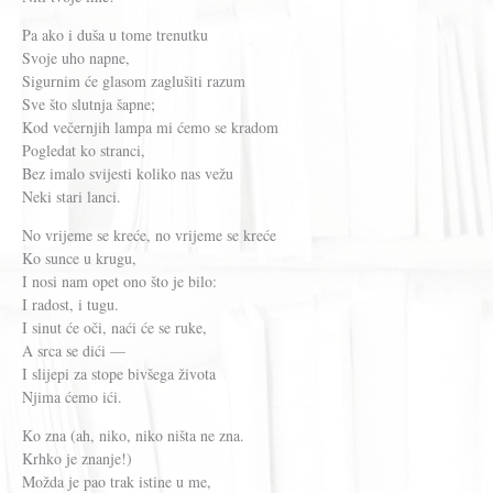
Pa ako i duša u tome trenutku
Svoje uho napne,
Sigurnim će glasom zaglušiti razum
Sve što slutnja šapne;
Kod večernjih lampa mi ćemo se kradom
Pogledat ko stranci,
Bez imalo svijesti koliko nas vežu
Neki stari lanci.
No vrijeme se kreće, no vrijeme se kreće
Ko sunce u krugu,
I nosi nam opet ono što je bilo:
I radost, i tugu.
I sinut će oči, naći će se ruke,
A srca se dići —
I slijepi za stope bivšega života
Njima ćemo ići.
Ko zna (ah, niko, niko ništa ne zna.
Krhko je znanje!)
Možda je pao trak istine u me,