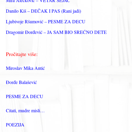
Mira Alečković – VETAR SEJAČ
:
Danilo Kiš – DEČAK I PAS (Rani jadi)
Ljubivoje Ršumović – PESME ZA DECU
Dragomir Đorđević – JA SAM BIO SREĆNO DETE
Pročitajte više:
Miroslav Mika Antić
Đorđe Balašević
PESME ZA DECU
Citati, mudre misli…
POEZIJA