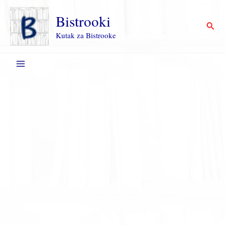
Пређи
на
Bistrooki
Прет
садржај
Kutak za Bistrooke