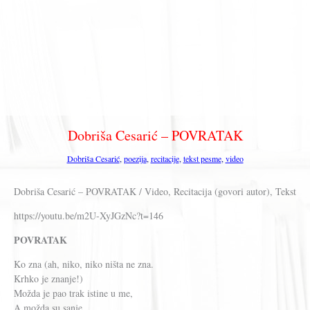
Dobriša Cesarić – POVRATAK
Dobriša Cesarić
,
poezija
,
recitacije
,
tekst pesme
,
video
Dobriša Cesarić – POVRATAK / Video, Recitacija (govori autor), Tekst
https://youtu.be/m2U-XyJGzNc?t=146
POVRATAK
Ko zna (ah, niko, niko ništa ne zna.
Krhko je znanje!)
Možda je pao trak istine u me,
A možda su sanje.