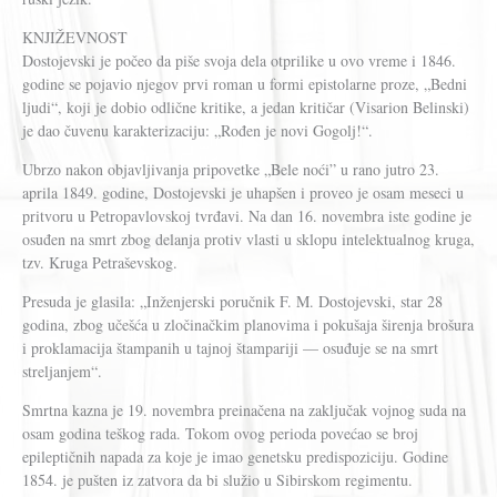
KNJIŽEVNOST
Dostojevski je počeo da piše svoja dela otprilike u ovo vreme i 1846.
godine se pojavio njegov prvi roman u formi epistolarne proze, „Bedni
ljudi“, koji je dobio odlične kritike, a jedan kritičar (Visarion Belinski)
je dao čuvenu karakterizaciju: „Rođen je novi Gogolj!“.
Ubrzo nakon objavljivanja pripovetke „Bele noći” u rano jutro 23.
aprila 1849. godine, Dostojevski je uhapšen i proveo je osam meseci u
pritvoru u Petropavlovskoj tvrđavi. Na dan 16. novembra iste godine je
osuđen na smrt zbog delanja protiv vlasti u sklopu intelektualnog kruga,
tzv. Kruga Petraševskog.
Presuda je glasila: „Inženjerski poručnik F. M. Dostojevski, star 28
godina, zbog učešća u zločinačkim planovima i pokušaja širenja brošura
i proklamacija štampanih u tajnoj štampariji — osuđuje se na smrt
streljanjem“.
Smrtna kazna je 19. novembra preinačena na zaključak vojnog suda na
osam godina teškog rada. Tokom ovog perioda povećao se broj
epileptičnih napada za koje je imao genetsku predispoziciju. Godine
1854. je pušten iz zatvora da bi služio u Sibirskom regimentu.