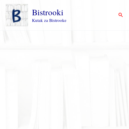
Пређи
на
Bistrooki
Прет
садржај
Kutak za Bistrooke