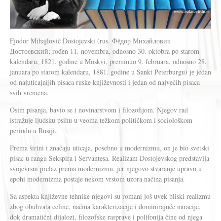
Fjodor Mihajlovič Dostojevski (rus. Фёдор Михайлович
Достоевский; rođen 11. novembra, odnosno 30. oktobra po starom
kalendaru, 1821. godine u Moskvi, preminuo 9. februara, odnosno 28.
januara po starom kalendaru, 1881. godine u Sankt Peterburgu) је jedan
od najuticajnijih pisaca ruske književnosti i jedan od najvećih pisaca
svih vremena.
Osim pisanja, bavio se i novinarstvom i filozofijom. Njegov rad
istražuje ljudsku psihu u veoma težkom političkom i sociološkom
periodu u Rusiji.
Prema širini i značaju uticaja, posebno u modernizmu, on je bio svetski
pisac u rangu Šekspira i Servantesa. Realizam Dostojevskog predstavlja
svojevrsni prelaz prema modernizmu, jer njegovo stvaranje upravo u
epohi modernizma postaje nekom vrstom uzora načina pisanja.
Sa aspekta književne tehnike njegovi su romani još uvek bliski realizmu
zbog obuhvata celine, načina karakterizacije i dominirajuće naracije,
dok dramatični dijalozi, filozofske rasprave i polifonija čine od njega