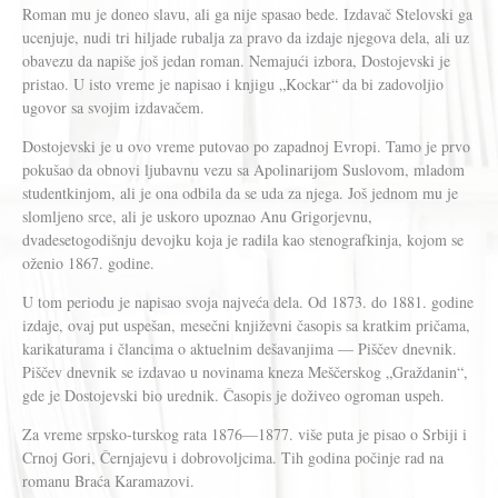
Roman mu je doneo slavu, ali ga nije spasao bede. Izdavač Stelovski ga
ucenjuje, nudi tri hiljade rubalja za pravo da izdaje njegova dela, ali uz
obavezu da napiše još jedan roman. Nemajući izbora, Dostojevski je
pristao. U isto vreme je napisao i knjigu „Kockar“ da bi zadovoljio
ugovor sa svojim izdavačem.
Dostojevski je u ovo vreme putovao po zapadnoj Evropi. Tamo je prvo
pokušao da obnovi ljubavnu vezu sa Apolinarijom Suslovom, mladom
studentkinjom, ali je ona odbila da se uda za njega. Još jednom mu je
slomljeno srce, ali je uskoro upoznao Anu Grigorjevnu,
dvadesetogodišnju devojku koja je radila kao stenografkinja, kojom se
oženio 1867. godine.
U tom periodu je napisao svoja najveća dela. Od 1873. do 1881. godine
izdaje, ovaj put uspešan, mesečni književni časopis sa kratkim pričama,
karikaturama i člancima o aktuelnim dešavanjima — Piščev dnevnik.
Piščev dnevnik se izdavao u novinama kneza Meščerskog „Graždanin“,
gde je Dostojevski bio urednik. Časopis je doživeo ogroman uspeh.
Za vreme srpsko-turskog rata 1876—1877. više puta je pisao o Srbiji i
Crnoj Gori, Černjajevu i dobrovoljcima. Tih godina počinje rad na
romanu Braća Karamazovi.