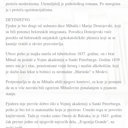
preteču modernizma. Utemeljitelj je psihološkog romana. Po mnogima
je i preteča egzistencijalizma.
DETINJSTVO
Fjodor je bio drugi od sedmoro dece Mihaila i Marije Dostojevski, koji
su bili potomci beloruskih imigranata. Porodica Dostojevski vuče
poreklo od beloruskih unijatskih (grkokatoličkih) plemića koji su se
kasnije vratili u okvire pravoslavlja.
Ubrzo pošto je majka umrla od tuberkoloze 1837. godine, on i brat
Mihail su poslati u Vojnu akademiju u Sankt Peterburgu. Godine 1839.
umro mu je i otac, penzionisani vojni hirurg i nasilni alkoholičar, koji
je služio kao lekar u bolnici za siromašne „Marinski“ u Moskvi.
Pretpostavlja se da su Mihaila ubili njegovi kmetovi, za koje je poznato
da su u više navrata bili ogorčeni Mihailovim ponašanjem u pijanom
stanju.
Fjodoru nije previše dobro išlo u Vojnoj akademiji u Sankt Peterburgu,
pošto je bio loš iz matematike koju je prezirao. Umesto toga se posvetio
književnosti. Tada je visoko cenio Onore de Balzaka, te je 1843. godine
čak preveo jedno od njegovih najvećih dela, „Evgenija Grande“, na
ruski jezik.