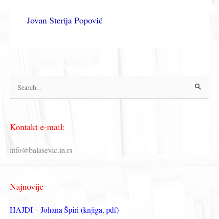
Jovan Sterija Popović
П
р
е
Kontakt e-mail:
т
р
info@balasevic.in.rs
а
г
Najnovije
а
з
HAJDI – Johana Špiri (knjiga, pdf)