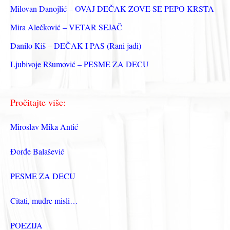
а
Milovan Danojlić – OVAJ DEČAK ZOVE SE PEPO KRSTA
:
Mira Alečković – VETAR SEJAČ
Danilo Kiš – DEČAK I PAS (Rani jadi)
Ljubivoje Ršumović – PESME ZA DECU
Pročitajte više:
Miroslav Mika Antić
Đorđe Balašević
PESME ZA DECU
Citati, mudre misli…
POEZIJA