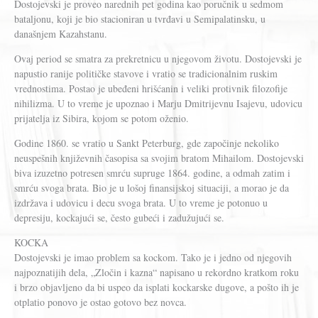
Dostojevski je proveo narednih pet godina kao poručnik u sedmom
bataljonu, koji je bio stacioniran u tvrđavi u Semipalatinsku, u
današnjem Kazahstanu.
Ovaj period se smatra za prekretnicu u njegovom životu. Dostojevski je
napustio ranije političke stavove i vratio se tradicionalnim ruskim
vrednostima. Postao je ubeđeni hrišćanin i veliki protivnik filozofije
nihilizma. U to vreme je upoznao i Marju Dmitrijevnu Isajevu, udovicu
prijatelja iz Sibira, kojom se potom oženio.
Godine 1860. se vratio u Sankt Peterburg, gde započinje nekoliko
neuspešnih književnih časopisa sa svojim bratom Mihailom. Dostojevski
biva izuzetno potresen smrću supruge 1864. godine, a odmah zatim i
smrću svoga brata. Bio je u lošoj finansijskoj situaciji, a morao je da
izdržava i udovicu i decu svoga brata. U to vreme je potonuo u
depresiju, kockajući se, često gubeći i zadužujući se.
KOCKA
Dostojevski je imao problem sa kockom. Tako je i jedno od njegovih
najpoznatijih dela, „Zločin i kazna“ napisano u rekordno kratkom roku
i brzo objavljeno da bi uspeo da isplati kockarske dugove, a pošto ih je
otplatio ponovo je ostao gotovo bez novca.