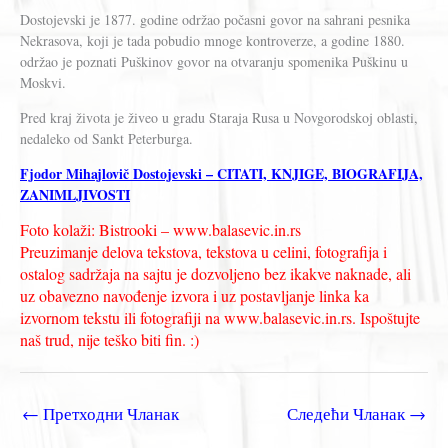
Dostojevski je 1877. godine održao počasni govor na sahrani pesnika
Nekrasova, koji je tada pobudio mnoge kontroverze, a godine 1880.
održao je poznati Puškinov govor na otvaranju spomenika Puškinu u
Moskvi.
Pred kraj života je živeo u gradu Staraja Rusa u Novgorodskoj oblasti,
nedaleko od Sankt Peterburga.
Fjodor Mihajlovič Dostojevski – CITATI, KNJIGE, BIOGRAFIJA,
ZANIMLJIVOSTI
Foto kolaži: Bistrooki – www.balasevic.in.rs
Preuzimanje delova tekstova, tekstova u celini, fotografija i
ostalog sadržaja na sajtu je dozvoljeno bez ikakve naknade, ali
uz obavezno navođenje izvora i uz postavljanje linka ka
izvornom tekstu ili fotografiji na www.balasevic.in.rs. Ispoštujte
naš trud, nije teško biti fin. :)
←
Претходни Чланак
Следећи Чланак
→