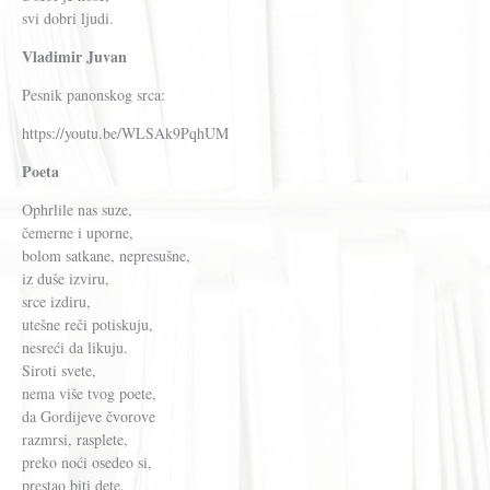
svi dobri ljudi.
Vladimir Juvan
Pesnik panonskog srca:
https://youtu.be/WLSAk9PqhUM
Poeta
Ophrlile nas suze,
čemerne i uporne,
bolom satkane, nepresušne,
iz duše izviru,
srce izdiru,
utešne reči potiskuju,
nesreći da likuju.
Siroti svete,
nema više tvog poete,
da Gordijeve čvorove
razmrsi, rasplete,
preko noći osedeo si,
prestao biti dete,