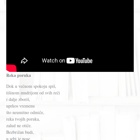
Reka poruka
Dok u večnom spokoju spiš,
tišinom mudrijom od svih reči
i dalje zboriš,
uprkos vremenu
što neumitno odmiče,
reka tvojih poruka,
zalud ne otiče.
Bezbrižan budi,
u sebi je nose,