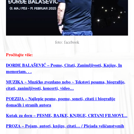
foto: facebook
Pročitajte više:
ĐORĐE BALAŠEVIĆ – Pesme, Citati, Zanimljivosti, Knjige, In
memoriam. . .
MUZIKA ~ Muzičko zvezdano nebo ~ Tekstovi pesama, biografije,
citati, zanimljivosti, koncerti, video…
POEZIJA – Najlepše pesme, poeme, soneti, citati i biografije
domaćih i stranih autora
Kutak za decu – PESME, BAJKE, KNJIGE, CRTANI FILMOVI…
PROZA – Pojam, autori, knjige, citati… / Plejada veličanstvenih