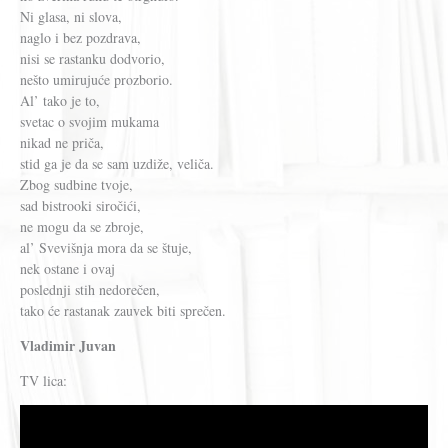
Ni glasa, ni slova,
naglo i bez pozdrava,
nisi se rastanku dodvorio,
nešto umirujuće prozborio.
Al’ tako je to,
svetac o svojim mukama
nikad ne priča,
stid ga je da se sam uzdiže, veliča.
Zbog sudbine tvoje,
sad bistrooki siročići,
ne mogu da se zbroje,
al’ Svevišnja mora da se štuje,
nek ostane i ovaj
poslednji stih nedorečen,
tako će rastanak zauvek biti sprečen.
Vladimir Juvan
TV lica: