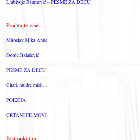
Ljubivoje Ršumović – PESME ZA DECU
Pročitajte više:
Miroslav Mika Antić
Đorđe Balašević
PESME ZA DECU
Citati, mudre misli…
POEZIJA
CRTANI FILMOVI
Bistrooki tim