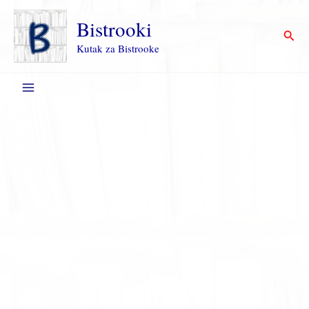
Пређи
на
Bistrooki
Прет
садржај
Kutak za Bistrooke