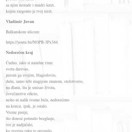
sa njim nestade i mudri šeret,
kojim razgonio je tvoj teret.
Vladimir Juvan
Balkanskom ulicom:
https://youtu.be/NOPB-3Px344
Nedorečen kraj
Čudno, iako si nasušne rime
svetu darivao,
perom ga svojim, blagoslovio,
dušu, samo tebi magijom znanom, otelotvorio,
na dlanu, šta je smisao života,
čovečanstvu otkrio,
nešto ni nalik tvome biću, nedorečeno
na koncu, ipak, je ostalo.
Vreme pasije,
što donosi potmulo bezglasje,
sve je nadjačalo,
ko zverina ruku te otrgnulo.