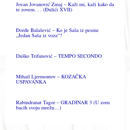
Jovan Jovanović Zmaj – Kaži mi, kaži kako da
te zovem. . . (Đulići XVII)
Đorđe Balašević – Ko je Saša iz pesme
„Jedan Saša iz voza“?
Duško Trifunović – TEMPO SECONDO
Mihail Ljermontov – KOZAČKA
USPAVANKA
Rabindranat Tagor – GRADINAR 3 (U zoru
bacih svoju mrežu…)