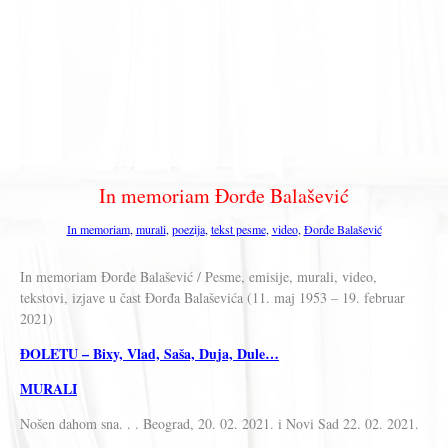
In memoriam Đorđe Balašević
In memoriam
,
murali
,
poezija
,
tekst pesme
,
video
,
Đorđe Balašević
In memoriam Đorđe Balašević / Pesme, emisije, murali, video,
tekstovi, izjave u čast Đorđa Balaševića (11. maj 1953 – 19. februar
2021)
ĐOLETU – Bixy, Vlad, Saša, Duja, Dule…
MURALI
Nošen dahom sna. . . Beograd, 20. 02. 2021. i Novi Sad 22. 02. 2021.