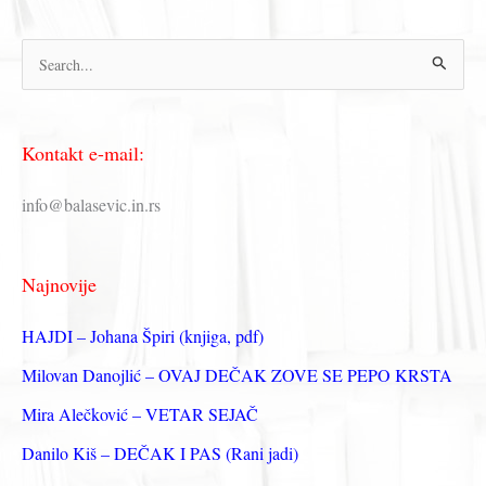
П
р
е
Kontakt e-mail:
т
р
info@balasevic.in.rs
а
г
Najnovije
а
з
HAJDI – Johana Špiri (knjiga, pdf)
а
Milovan Danojlić – OVAJ DEČAK ZOVE SE PEPO KRSTA
:
Mira Alečković – VETAR SEJAČ
Danilo Kiš – DEČAK I PAS (Rani jadi)