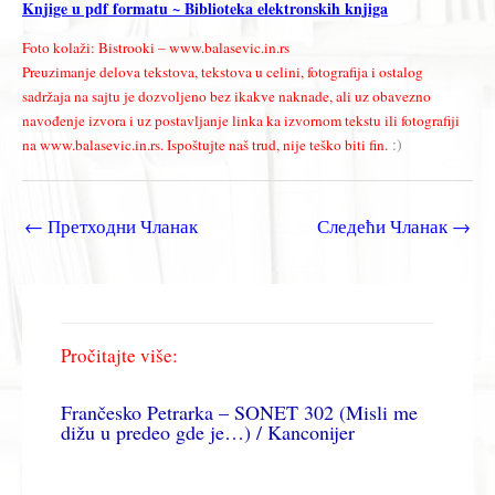
Knjige u pdf formatu ~ Biblioteka elektronskih knjiga
Foto kolaži: Bistrooki – www.balasevic.in.rs
Preuzimanje delova tekstova, tekstova u celini, fotografija i ostalog
sadržaja na sajtu je dozvoljeno bez ikakve naknade, ali uz obavezno
navođenje izvora i uz postavljanje linka ka izvornom tekstu ili fotografiji
:)
na www.balasevic.in.rs. Ispoštujte naš trud, nije teško biti fin.
←
Претходни Чланак
Следећи Чланак
→
Pročitajte više:
Frančesko Petrarka – SONET 302 (Misli me
dižu u predeo gde je…) / Kanconijer