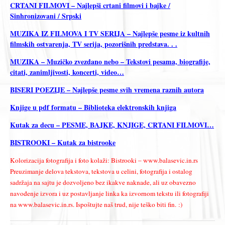
CRTANI FILMOVI – Najlepši crtani filmovi i bajke /
Sinhronizovani / Srpski
MUZIKA IZ FILMOVA I TV SERIJA – Najlepše pesme iz kultnih
filmskih ostvarenja, TV serija, pozorišnih predstava. . .
MUZIKA – Muzičko zvezdano nebo – Tekstovi pesama, biografije,
citati, zanimljivosti, koncerti, video…
BISERI POEZIJE – Najlepše pesme svih vremena raznih autora
Knjige u pdf formatu – Biblioteka elektronskih knjiga
Kutak za decu – PESME, BAJKE, KNJIGE, CRTANI FILMOVI…
BISTROOKI – Kutak za bistrooke
Kolorizacija fotografija i foto kolaži: Bistrooki – www.balasevic.in.rs
Preuzimanje delova tekstova, tekstova u celini, fotografija i ostalog
sadržaja na sajtu je dozvoljeno bez ikakve naknade, ali uz obavezno
navođenje izvora i uz postavljanje linka ka izvornom tekstu ili fotografiji
na www.balasevic.in.rs. Ispoštujte naš trud, nije teško biti fin. :)