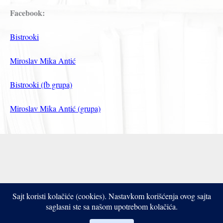
Facebook:
Bistrooki
Miroslav Mika Antić
Bistrooki (fb grupa)
Miroslav Mika Antić (grupa)
Sajt koristi kolačiće (cookies). Nastavkom korišćenja ovog sajta
Copyright © 2017- 2026 Bistrooki
saglasni ste sa našom upotrebom kolačića.