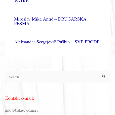
VATRE
Miroslav Mika Antić – DRUGARSKA
PESMA
Aleksandar Sergejevič Puškin – SVE PROĐE
П
р
е
Kontakt e-mail:
т
р
info@balasevic.in.rs