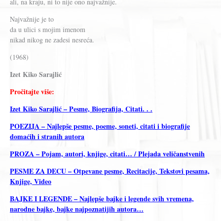
ali, na kraju, ni to nije ono najvažnije.
Najvažnije je to
da u ulici s mojim imenom
nikad nikog ne zadesi nesreća.
(1968)
Izet Kiko Sarajlić
Pročitajte više:
Izet Kiko Sarajlić – Pesme, Biografija, Citati. . .
POEZIJA – Najlepše pesme, poeme, soneti, citati i biografije
domaćih i stranih autora
PROZA – Pojam, autori, knjige, citati… / Plejada veličanstvenih
PESME ZA DECU – Otpevane pesme, Recitacije, Tekstovi pesama,
Knjige, Video
BAJKE I LEGENDE – Najlepše bajke i legende svih vremena,
narodne bajke, bajke najpoznatijih autora…