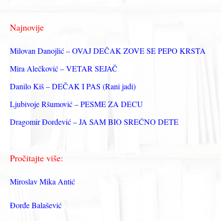
а
г
Najnovije
а
з
Milovan Danojlić – OVAJ DEČAK ZOVE SE PEPO KRSTA
а
Mira Alečković – VETAR SEJAČ
:
Danilo Kiš – DEČAK I PAS (Rani jadi)
Ljubivoje Ršumović – PESME ZA DECU
Dragomir Đorđević – JA SAM BIO SREĆNO DETE
Pročitajte više:
Miroslav Mika Antić
Đorđe Balašević