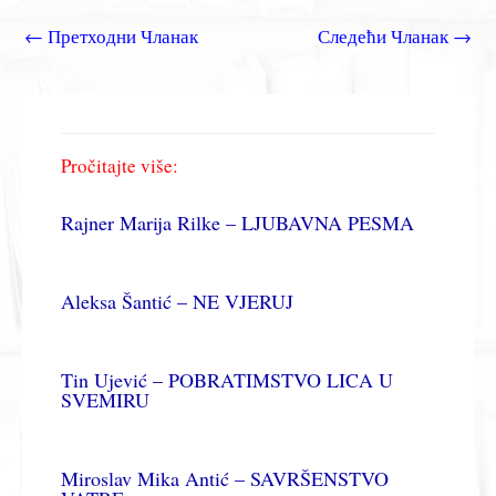
←
Претходни Чланак
Следећи Чланак
→
Pročitajte više:
Rajner Marija Rilke – LJUBAVNA PESMA
Aleksa Šantić – NE VJERUJ
Tin Ujević – POBRATIMSTVO LICA U
SVEMIRU
Miroslav Mika Antić – SAVRŠENSTVO