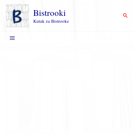
Пређи
на
Bistrooki
Прет
садржај
Kutak za Bistrooke