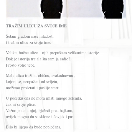
TRAŽIM ULICU ZA SVOJE IME
Šetam gradom naše mladosti
i tražim ulicu za svoje ime.
Velike, bučne ulice – njih prepuštam velikanima istorije.
Dok je istorija trajala šta sam ja radio?
Prosto volio tebe.
Malu ulicu tražim, običnu, svakodnevnu ,
kojom se, neopaženi od svijeta,
možemo prošetati i poslije smrti.
U početku ona ne mora imati mnogo zelenila,
čak ni svoje ptice.
Važno je da u njoj, bježeći pred hajkom,
uvijek mognu da se sklone i čovjek i pas.
Bilo bi lijepo da bude popločana,