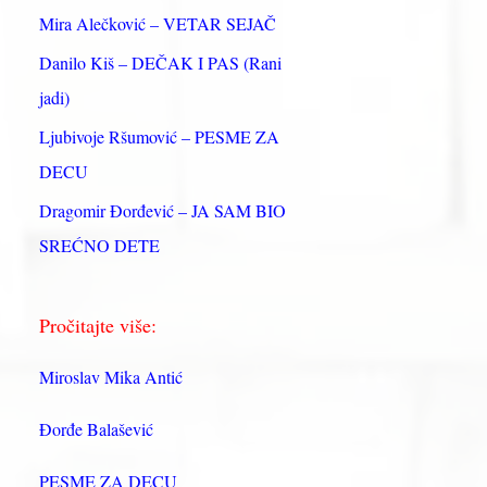
:
Mira Alečković – VETAR SEJAČ
Danilo Kiš – DEČAK I PAS (Rani
jadi)
Ljubivoje Ršumović – PESME ZA
DECU
Dragomir Đorđević – JA SAM BIO
SREĆNO DETE
Pročitajte više:
Miroslav Mika Antić
Đorđe Balašević
PESME ZA DECU