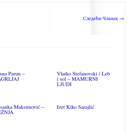
Следећи Чланак
→
sna Parun –
Vlatko Stefanovski / Leb
AGRLJAJ
i sol – MAMURNI
LJUDI
sanka Maksimović –
Izet Kiko Sarajlić
EŽNJA