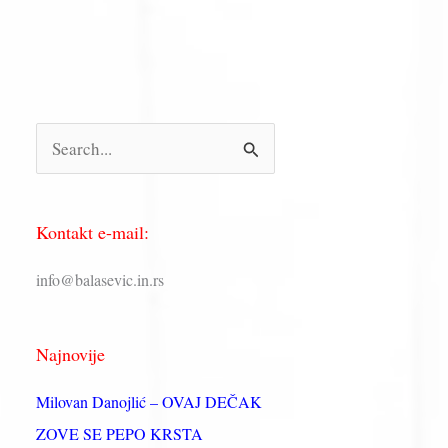
П
р
е
Kontakt e-mail:
т
р
info@balasevic.in.rs
а
г
Najnovije
а
з
Milovan Danojlić – OVAJ DEČAK
а
ZOVE SE PEPO KRSTA