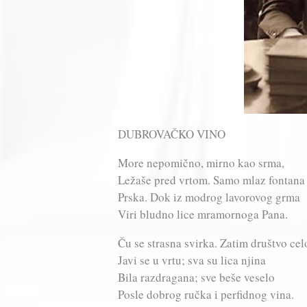
DUBROVAČKO VINO
More nepomično, mirno kao srma,
Ležaše pred vrtom. Samo mlaz fontana
Prska. Dok iz modrog lavorovog grma
Viri bludno lice mramornoga Pana.
Ču se strasna svirka. Zatim društvo cel
Javi se u vrtu; sva su lica njina
Bila razdragana; sve beše veselo
Posle dobrog ručka i perfidnog vina.