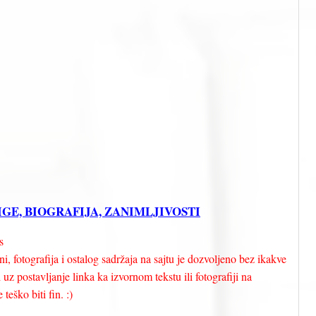
NJIGE, BIOGRAFIJA, ZANIMLJIVOSTI
s
i, fotografija i ostalog sadržaja na sajtu je dozvoljeno bez ikakve
uz postavljanje linka ka izvornom tekstu ili fotografiji na
teško biti fin. :)