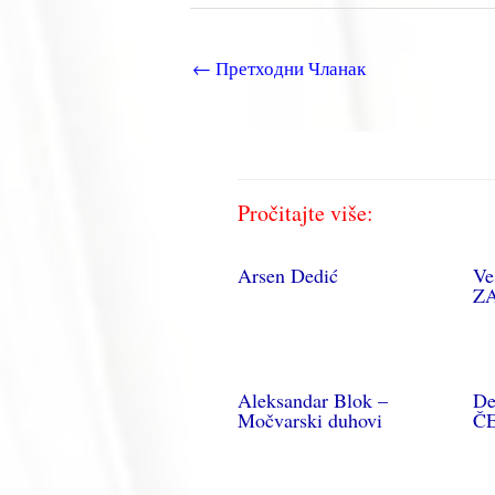
←
Претходни Чланак
Pročitajte više:
Arsen Dedić
Ve
Z
Aleksandar Blok –
De
Močvarski duhovi
Č