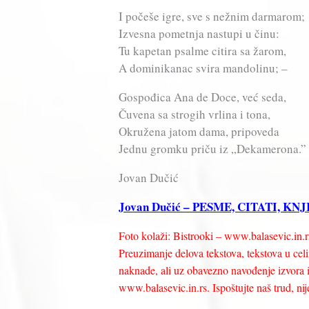
I počeše igre, sve s nežnim darmarom;
Izvesna pometnja nastupi u činu:
Tu kapetan psalme citira sa žarom,
A dominikanac svira mandolinu; –
Gospođica Ana de Doce, već seda,
Čuvena sa strogih vrlina i tona,
Okružena jatom dama, pripoveda
Jednu gromku priču iz „Dekamerona.”
Jovan Dučić
Jovan Dučić – PESME, CITATI, K
Foto kolaži: Bistrooki – www.balasevic.in.r
Preuzimanje delova tekstova, tekstova u celin
naknade, ali uz obavezno navođenje izvora i 
www.balasevic.in.rs. Ispoštujte naš trud, nije 