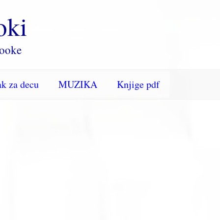
oki
rooke
k za decu
MUZIKA
Knjige pdf