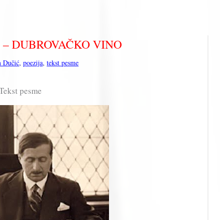
ić – DUBROVAČKO VINO
n Dučić
,
poezija
,
tekst pesme
Tekst pesme