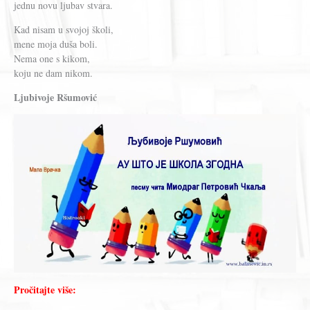
jednu novu ljubav stvara.
Kad nisam u svojoj školi,
mene moja duša boli.
Nema one s kikom,
koju ne dam nikom.
Ljubivoje Ršumović
Pročitajte više: