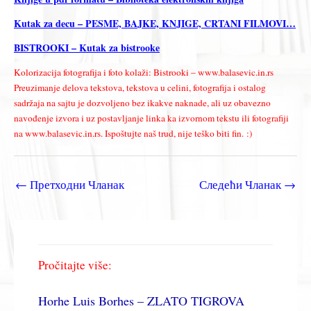
Kutak za decu – PESME, BAJKE, KNJIGE, CRTANI FILMOVI…
BISTROOKI – Kutak za bistrooke
Kolorizacija fotografija i foto kolaži: Bistrooki – www.balasevic.in.rs
Preuzimanje delova tekstova, tekstova u celini, fotografija i ostalog
sadržaja na sajtu je dozvoljeno bez ikakve naknade, ali uz obavezno
navođenje izvora i uz postavljanje linka ka izvornom tekstu ili fotografiji
na www.balasevic.in.rs. Ispoštujte naš trud, nije teško biti fin. :)
←
Претходни Чланак
Следећи Чланак
→
Pročitajte više:
Horhe Luis Borhes – ZLATO TIGROVA