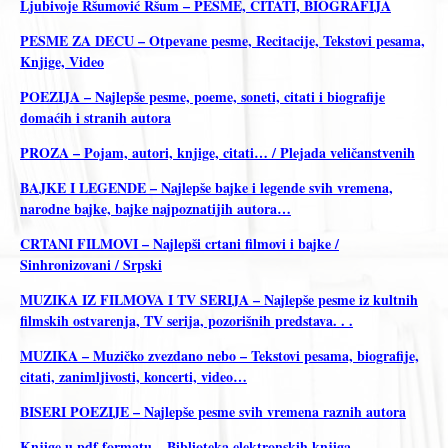
Ljubivoje Ršumović Ršum – PESME, CITATI, BIOGRAFIJA
PESME ZA DECU – Otpevane pesme, Recitacije, Tekstovi pesama,
Knjige, Video
POEZIJA – Najlepše pesme, poeme, soneti, citati i biografije
domaćih i stranih autora
PROZA – Pojam, autori, knjige, citati… / Plejada veličanstvenih
BAJKE I LEGENDE – Najlepše bajke i legende svih vremena,
narodne bajke, bajke najpoznatijih autora…
CRTANI FILMOVI – Najlepši crtani filmovi i bajke /
Sinhronizovani / Srpski
MUZIKA IZ FILMOVA I TV SERIJA – Najlepše pesme iz kultnih
filmskih ostvarenja, TV serija, pozorišnih predstava. . .
MUZIKA – Muzičko zvezdano nebo – Tekstovi pesama, biografije,
citati, zanimljivosti, koncerti, video…
BISERI POEZIJE – Najlepše pesme svih vremena raznih autora
Knjige u pdf formatu – Biblioteka elektronskih knjiga