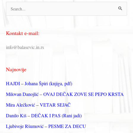
П
р
е
Kontakt e-mail:
т
р
info@balasevic.in.rs
а
г
Najnovije
а
з
HAJDI – Johana Špiri (knjiga, pdf)
а
Milovan Danojlić – OVAJ DEČAK ZOVE SE PEPO KRSTA
:
Mira Alečković – VETAR SEJAČ
Danilo Kiš – DEČAK I PAS (Rani jadi)
Ljubivoje Ršumović – PESME ZA DECU