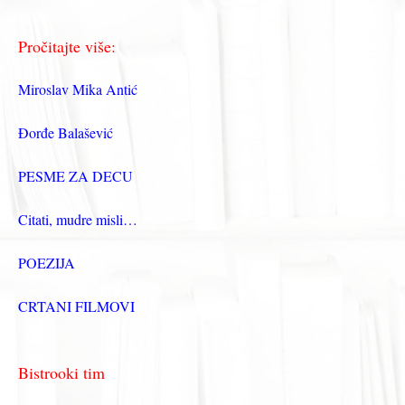
Pročitajte više:
Miroslav Mika Antić
Đorđe Balašević
PESME ZA DECU
Citati, mudre misli…
POEZIJA
CRTANI FILMOVI
Bistrooki tim