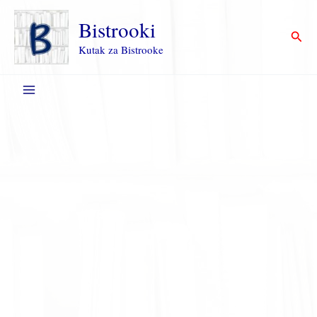
Пређи
на
Bistrooki
Прет
садржај
Kutak za Bistrooke