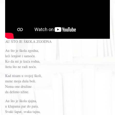
AU ŠTO JE ŠKOLA ZGODNA
Au što je škola zgodna,
leči lenjost i samoću.
Ko da mi je kuća rodna,
šteta što ne radi noću.
Kad nisam u svojoj školi,
mene moja duša boli.
Nema one družine
da delimo užine.
Au što je škola sjajna,
u klupama par do para.
Svaki šapat, svaka tajna,