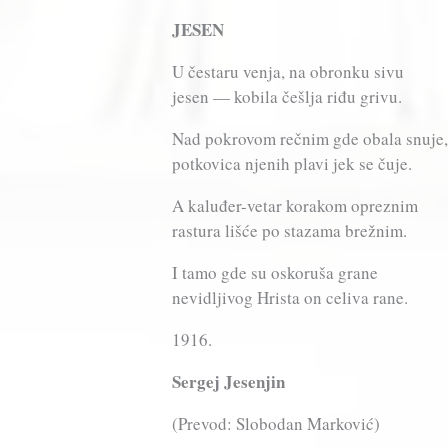
JESEN
U čestaru venja, na obronku sivu
jesen — kobila češlja riđu grivu.
Nad pokrovom rečnim gde obala snuje,
potkovica njenih plavi jek se čuje.
A kaluđer-vetar korakom opreznim
rastura lišće po stazama brežnim.
I tamo gde su oskoruša grane
nevidljivog Hrista on celiva rane.
1916.
Sergej Jesenjin
(Prevod: Slobodan Marković)