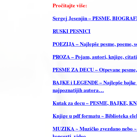
Pročitajte više:
Sergej Jesenjin – PESME, BIOGRA
RUSKI PESNICI
POEZIJA – Najlepše pesme, poeme, sone
PROZA – Pojam, autori, knjige, citat
PESME ZA DECU – Otpevane pesme, Re
BAJKE i LEGENDE – Najlepše bajke i 
najpoznatijih autora…
Kutak za decu – PESME, BAJKE, 
Knjige u pdf formatu ~ Biblioteka ele
MUZIKA ~ Muzičko zvezdano nebo ~ Tek
koncerti, video…