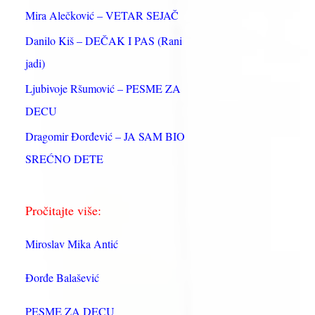
:
Mira Alečković – VETAR SEJAČ
Danilo Kiš – DEČAK I PAS (Rani
jadi)
Ljubivoje Ršumović – PESME ZA
DECU
Dragomir Đorđević – JA SAM BIO
SREĆNO DETE
Pročitajte više:
Miroslav Mika Antić
Đorđe Balašević
PESME ZA DECU