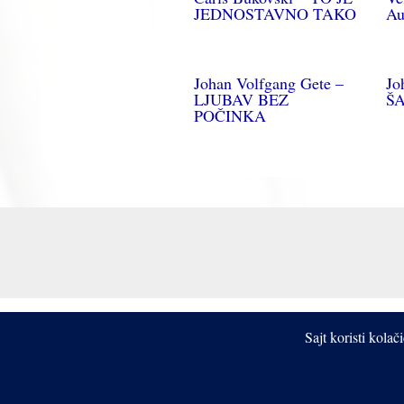
JEDNOSTAVNO TAKO
Au
Johan Volfgang Gete –
Jo
LJUBAV BEZ
ŠA
POČINKA
Sajt koristi kola