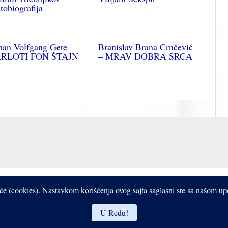
tobiografija
han Volfgang Gete –
Branislav Brana Crnčević
RLOTI FON ŠTAJN
– MRAV DOBRA SRCA
Copyright © 2017- 2026 Bistrooki
čiće (cookies). Nastavkom korišćenja ovog sajta saglasni ste sa našom u
U Redu!