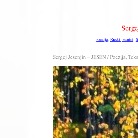
Serge
poezija
,
Ruski pesnici
,
S
Sergej Jesenjin – JESEN / Poezija, Tek