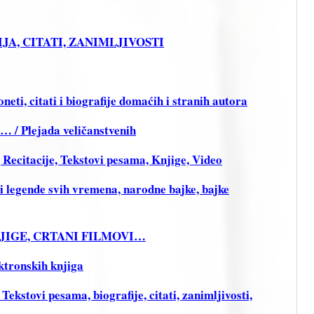
FIJA, CITATI, ZANIMLJIVOSTI
ti, citati i biografije domaćih i stranih autora
i… / Plejada veličanstvenih
citacije, Tekstovi pesama, Knjige, Video
legende svih vremena, narodne bajke, bajke
KNJIGE, CRTANI FILMOVI…
ktronskih knjiga
stovi pesama, biografije, citati, zanimljivosti,