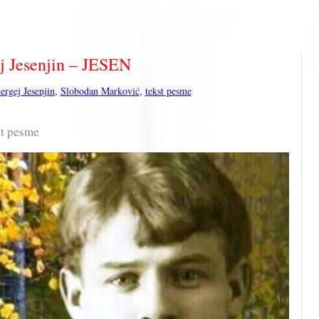
j Jesenjin – JESEN
ergej Jesenjin
,
Slobodan Marković
,
tekst pesme
st pesme