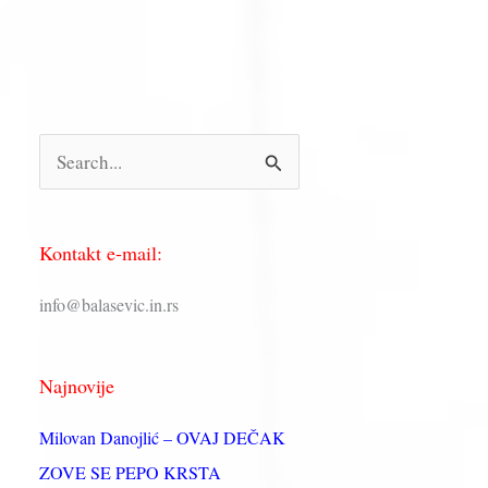
П
р
е
Kontakt e-mail:
т
р
info@balasevic.in.rs
а
г
Najnovije
а
з
Milovan Danojlić – OVAJ DEČAK
а
ZOVE SE PEPO KRSTA