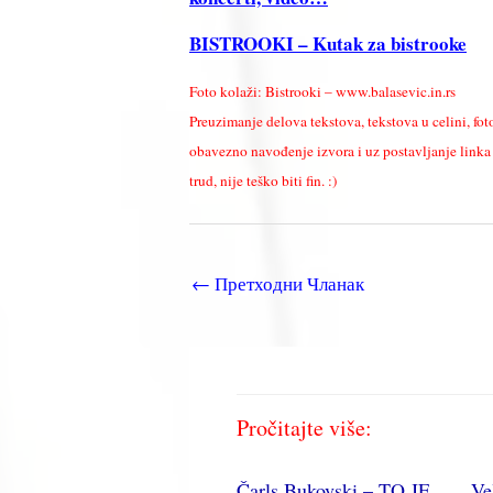
BISTROOKI – Kutak za bistrooke
Foto kolaži: Bistrooki – www.balasevic.in.rs
Preuzimanje delova tekstova, tekstova u celini, fot
obavezno navođenje izvora i uz postavljanje linka k
trud, nije teško biti fin. :)
←
Претходни Чланак
Pročitajte više:
Čarls Bukovski – TO JE
Ve