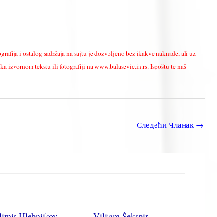
ografija i ostalog sadržaja na sajtu je dozvoljeno bez ikakve naknade, ali uz
a izvornom tekstu ili fotografiji na www.balasevic.in.rs. Ispoštujte naš
Следећи Чланак
→
limir Hlebnjikov –
Vilijam Šekspir