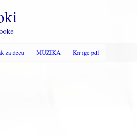
oki
rooke
k za decu
MUZIKA
Knjige pdf