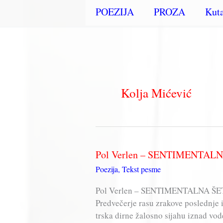
POEZIJA
PROZA
Kuta
Kolja Mićević
Pol Verlen – SENTIMENTAL
Poezija
,
Tekst pesme
Pol Verlen – SENTIMENTALNA ŠE
Predvečerje rasu zrakove poslednje i
trska dirne žalosno sijahu iznad vo