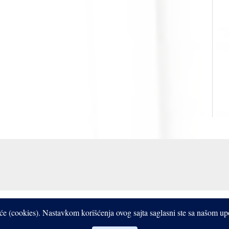
Copyright © 2017- 2026 Bistrooki
čiće (cookies). Nastavkom korišćenja ovog sajta saglasni ste sa našom u