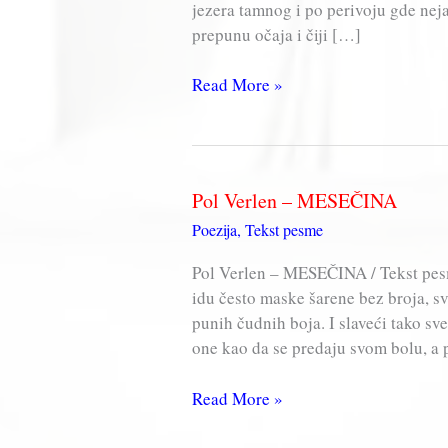
jezera tamnog i po perivoju gde nej
prepunu očaja i čiji […]
Pol
Read More »
Verlen
–
SENTIMENTALNA
ŠETNJA
Pol Verlen – MESEČINA
Poezija
,
Tekst pesme
Pol Verlen – MESEČINA / Tekst pe
idu često maske šarene bez broja, sv
punih čudnih boja. I slaveći tako sv
one kao da se predaju svom bolu, a
Pol
Read More »
Verlen
–