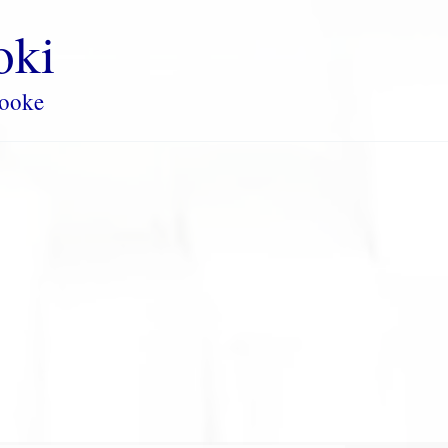
oki
rooke