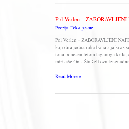
MESEČINA
Pol Verlen – ZABORAVLJEN
Poezija
,
Tekst pesme
Pol Verlen – ZABORAVLJENI NAPE
koji dira jedna ruka bona sija kroz s
tona ponesen letom laganoga krila, 
mirisaše Ona. Šta želi ova iznenadn
Pol
Read More »
Verlen
–
ZABORAVLJENI
NAPEV