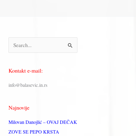
П
р
е
Kontakt e-mail:
т
р
info@balasevic.in.rs
а
г
Najnovije
а
з
Milovan Danojlić – OVAJ DEČAK
а
ZOVE SE PEPO KRSTA