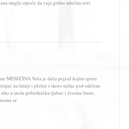
asna magla otpoče da vaja grdnu mlečnu avet
sme MESEČINA Vaša je duša pejzaž kojim sporo
irajuć na lutnji i plešuć i skoro tužne pod odelom
e tiho u molu pobedničku ljubav i životne bune,
 pesma se