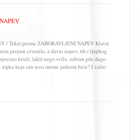
I NAPEV
V / Tekst pesme ZABORAVLJENI NAPEV Klavir
uton prepun crvenila, a davni napev, tih i ljupkog
oprezno kruži, lakši nego svila, sobom gde dugo
a zipka koja san nosi mome jadnom biću? I zašto