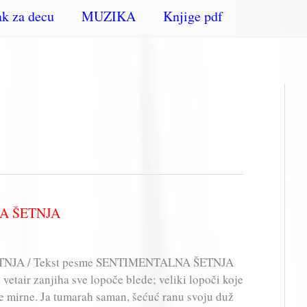
k za decu
MUZIKA
Knjige pdf
NA ŠETNJA
TNJA / Tekst pesme SENTIMENTALNA ŠETNJA
 vetair zanjiha sve lopoče blede; veliki lopoči koje
de mirne. Ja tumarah saman, šećuć ranu svoju duž