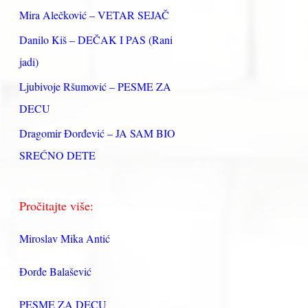
:
Mira Alečković – VETAR SEJAČ
Danilo Kiš – DEČAK I PAS (Rani
jadi)
Ljubivoje Ršumović – PESME ZA
DECU
Dragomir Đorđević – JA SAM BIO
SREĆNO DETE
Pročitajte više:
Miroslav Mika Antić
Đorđe Balašević
PESME ZA DECU