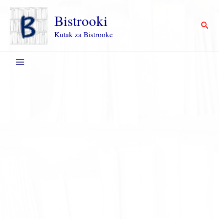
Пређи
на
Bistrooki
Прет
садржај
Kutak za Bistrooke