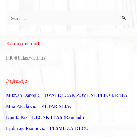
П
р
е
Kontakt e-mail:
т
р
info@balasevic.in.rs
а
г
Najnovije
а
з
Milovan Danojlić – OVAJ DEČAK ZOVE SE PEPO KRSTA
а
Mira Alečković – VETAR SEJAČ
:
Danilo Kiš – DEČAK I PAS (Rani jadi)
Ljubivoje Ršumović – PESME ZA DECU