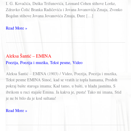
I. G. Kovačića, Duška Trifunovića, Leonard Cohen stihove Lorke,
Zdravko Čolić Branka Radičevića i Jovana Jovanovića Zmaja, Zvonko
Bogdan stihove Jovana Jovanovića Zmaja, Đure […]
POEZIJA
Read More »
I
MUZIKA
Aleksa Šantić – EMINA
Poezija
,
Poezija i muzika
,
Tekst pesme
,
Video
Aleksa Šantić – EMINA (1903) / Video, Poezija, Poezija i muzika,
Tekst pesme EMINA Sinoć, kad se vratih iz topla hamama, Prođoh
pokraj bašte staroga imama; Kad tamo, u bašti, u hladu jasmina, S
ibrikom u ruci stajaše Emina. Ja kakva je, pusta! Tako mi imana, Stid
je ne bi bilo da je kod sultana!
Aleksa
Read More »
Šantić
–
EMINA