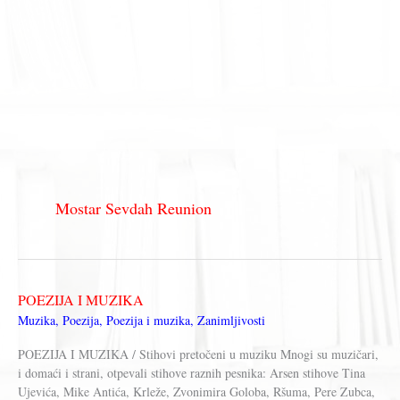
Mostar Sevdah Reunion
POEZIJA I MUZIKA
Muzika
,
Poezija
,
Poezija i muzika
,
Zanimljivosti
POEZIJA I MUZIKA / Stihovi pretočeni u muziku Mnogi su muzičari,
i domaći i strani, otpevali stihove raznih pesnika: Arsen stihove Tina
Ujevića, Mike Antića, Krleže, Zvonimira Goloba, Ršuma, Pere Zubca,