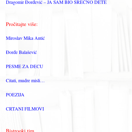
Dragomir Đorđević – JA SAM BIO SREĆNO DETE
Pročitajte više:
Miroslav Mika Antić
Đorđe Balašević
PESME ZA DECU
Citati, mudre misli…
POEZIJA
CRTANI FILMOVI
Bistrooki tim