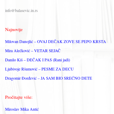
р
info@balasevic.in.rs
а
г
Najnovije
а
з
Milovan Danojlić – OVAJ DEČAK ZOVE SE PEPO KRSTA
а
Mira Alečković – VETAR SEJAČ
:
Danilo Kiš – DEČAK I PAS (Rani jadi)
Ljubivoje Ršumović – PESME ZA DECU
Dragomir Đorđević – JA SAM BIO SREĆNO DETE
Pročitajte više:
Miroslav Mika Antić