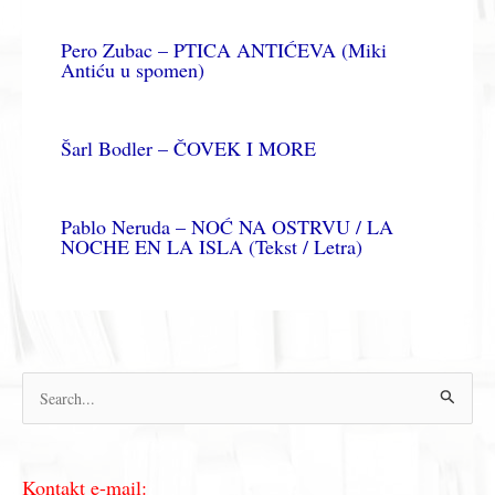
Pero Zubac – PTICA ANTIĆEVA (Miki
Antiću u spomen)
Šarl Bodler – ČOVEK I MORE
Pablo Neruda – NOĆ NA OSTRVU / LA
NOCHE EN LA ISLA (Tekst / Letra)
П
р
е
Kontakt e-mail:
т