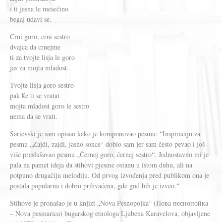
i ti jasna le mesečino
begaj udavi se.
Crni goro, crni sestro
dvajca da crnejme
ti za tvojte lisja le goro
jas za mojta mladost.
Tvojte lisja goro sestro
pak ḱe ti se vratat
mojta mladost goro le sestro
nema da se vrati.
Sarievski je sam opisao kako je komponovao pesmu: “Inspiraciju za
pesmu „Zajdi, zajdi, jasno sonce“ dobio sam jer sam često pevao i još
više preslušavao pesmu „Černej goro, černej sestro“. Jednostavno mi je
pala na pamet ideja da stihovi pjesme ostanu u istom duhu, ali na
potpuno drugačiju melodiju. Od prvog izvođenja pred publikom ona je
postala popularna i dobro prihvaćena, gde god bih je izveo.“
Stihove je pronašao je u knjizi „Nova Pesnopojka“ (Нова песнопойка
– Nova pesmarica) bugarskog etnologa Ljubena Karavelova, objavljene