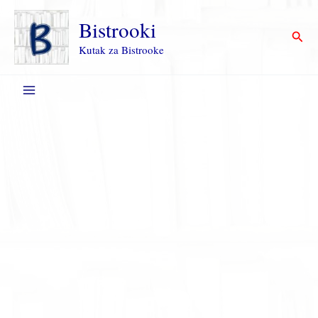
Пређи
на
Bistrooki
Прет
садржај
Kutak za Bistrooke