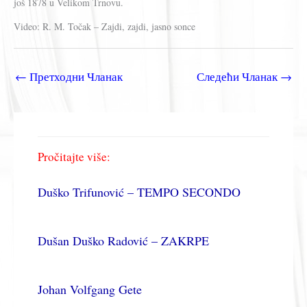
još 1878 u Velikom Trnovu.
Video: R. M. Točak – Zajdi, zajdi, jasno sonce
←
Претходни Чланак
Следећи Чланак
→
Pročitajte više:
Duško Trifunović – TEMPO SECONDO
Dušan Duško Radović – ZAKRPE
Johan Volfgang Gete