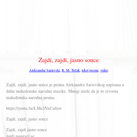
Zajdi, zajdi, jasno sonce
Aleksandar Sarievski
,
R. M. Točak
,
tekst pesme
,
video
Zajdi, zajdi, jasno sonce je pesma Aleksandra Sarievskog napisana u
duhu mekedonske narodne muzike. Mnogi misle da je to izvorna
makedonska narodna pesma.
https://youtu.be/LMu3NxCa4uw
Zajdi, zajdi, jasno sonce
Zajdi, zajdi jasno sonce
zajdi pomrači se