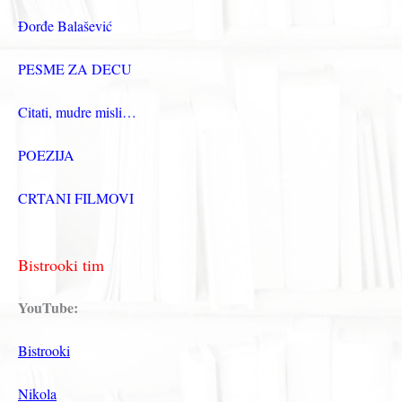
Đorđe Balašević
PESME ZA DECU
Citati, mudre misli…
POEZIJA
CRTANI FILMOVI
Bistrooki tim
YouTube:
Bistrooki
Nikola