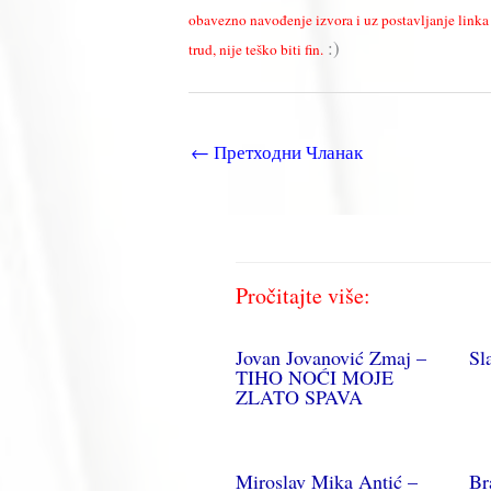
obavezno navođenje izvora i uz postavljanje linka k
:)
trud, nije teško biti fin.
←
Претходни Чланак
Pročitajte više:
Jovan Jovanović Zmaj –
Sl
TIHO NOĆI MOJE
ZLATO SPAVA
Miroslav Mika Antić –
Br