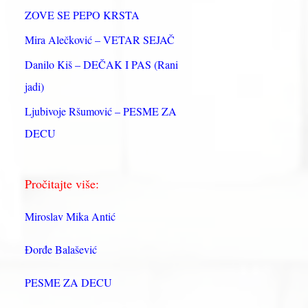
:
ZOVE SE PEPO KRSTA
Mira Alečković – VETAR SEJAČ
Danilo Kiš – DEČAK I PAS (Rani
jadi)
Ljubivoje Ršumović – PESME ZA
DECU
Pročitajte više:
Miroslav Mika Antić
Đorđe Balašević
PESME ZA DECU