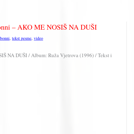
ibonni – AKO ME NOSIŠ NA DUŠI
bonni
,
tekst pesme
,
video
IŠ NA DUŠI / Album: Ruža Vjetrova (1996) / Tekst i