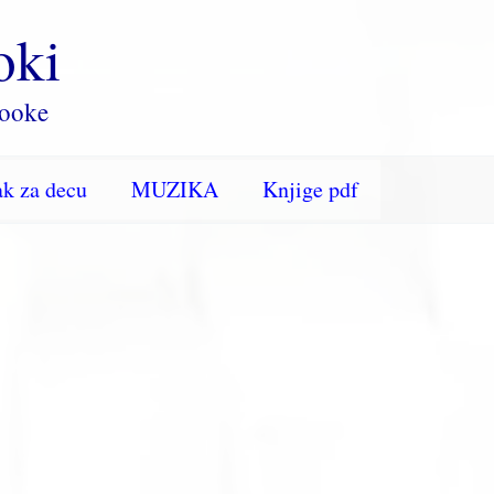
oki
rooke
k za decu
MUZIKA
Knjige pdf