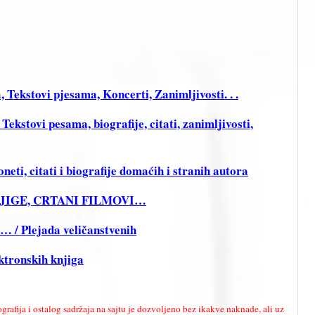
 Tekstovi pjesama, Koncerti, Zanimljivosti. . .
stovi pesama, biografije, citati, zanimljivosti,
ti, citati i biografije domaćih i stranih autora
KNJIGE, CRTANI FILMOVI…
i… / Plejada veličanstvenih
ktronskih knjiga
ografija i ostalog sadržaja na sajtu je dozvoljeno bez ikakve naknade, ali uz