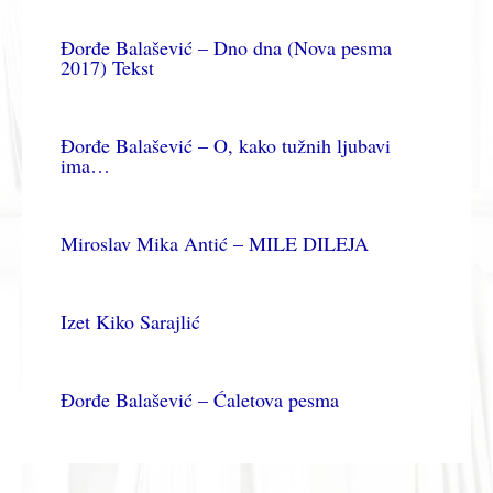
Đorđe Balašević – Dno dna (Nova pesma
2017) Tekst
Đorđe Balašević – O, kako tužnih ljubavi
ima…
Miroslav Mika Antić – MILE DILEJA
Izet Kiko Sarajlić
Đorđe Balašević – Ćaletova pesma