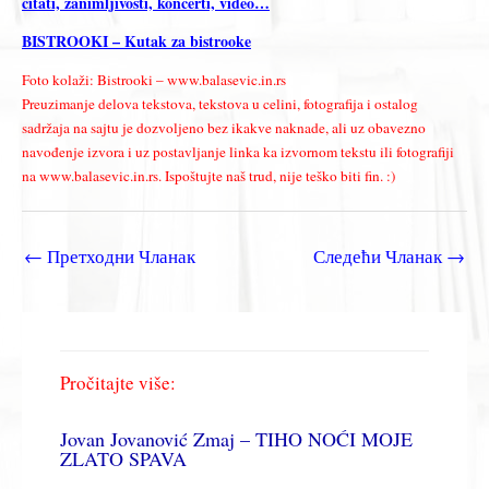
citati, zanimljivosti, koncerti, video…
BISTROOKI – Kutak za bistrooke
Foto kolaži: Bistrooki – www.balasevic.in.rs
Preuzimanje delova tekstova, tekstova u celini, fotografija i ostalog
sadržaja na sajtu je dozvoljeno bez ikakve naknade, ali uz obavezno
navođenje izvora i uz postavljanje linka ka izvornom tekstu ili fotografiji
na www.balasevic.in.rs. Ispoštujte naš trud, nije teško biti fin. :)
←
Претходни Чланак
Следећи Чланак
→
Pročitajte više:
Jovan Jovanović Zmaj – TIHO NOĆI MOJE
ZLATO SPAVA