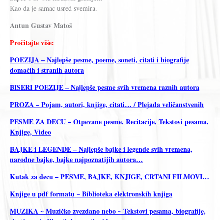
Kao da je samac usred svemira.
Antun Gustav Matoš
Pročitajte više:
POEZIJA – Najlepše pesme, poeme, soneti, citati i biografije
domaćih i stranih autora
BISERI POEZIJE – Najlepše pesme svih vremena raznih autora
PROZA – Pojam, autori, knjige, citati… / Plejada veličanstvenih
PESME ZA DECU – Otpevane pesme, Recitacije, Tekstovi pesama,
Knjige, Video
BAJKE i LEGENDE – Najlepše bajke i legende svih vremena,
narodne bajke, bajke najpoznatijih autora…
Kutak za decu – PESME, BAJKE, KNJIGE, CRTANI FILMOVI…
Knjige u pdf formatu ~ Biblioteka elektronskih knjiga
MUZIKA ~ Muzičko zvezdano nebo ~ Tekstovi pesama, biografije,