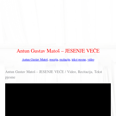
Antun Gustav Matoš – JESENJE VEČE
Antun Gustav Matoš
,
poezija
,
recitacije
,
tekst pesme
,
video
Antun Gustav Matoš – JESENJE VEČE / Video, Recitacija, Tekst
pjesme