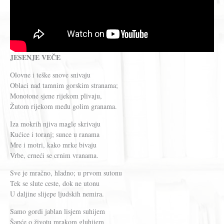
JESENJE VEČE
Olovne i teške snove snivaju
Oblaci nad tamnim gorskim stranama;
Monotone sjene rijekom plivaju,
Žutom rijekom među golim granama.
Iza mokrih njiva magle skrivaju
Kućice i toranj; sunce u ranama
Mre i motri, kako mrke bivaju
Vrbe, crneći se crnim vranama.
Sve je mračno, hladno; u prvom sutonu
Tek se slute ceste, dok ne utonu
U daljine slijepe ljudskih nemira.
Samo gordi jablan lisjem suhijem
Šapće o životu mrakom gluhijem