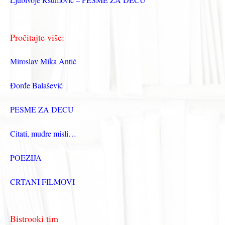
Pročitajte više:
Miroslav Mika Antić
Đorđe Balašević
PESME ZA DECU
Citati, mudre misli…
POEZIJA
CRTANI FILMOVI
Bistrooki tim