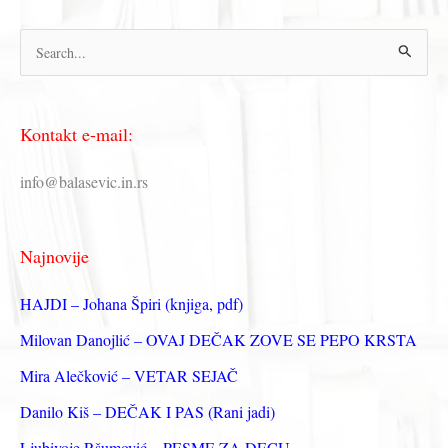
П
р
е
Kontakt e-mail:
т
р
info@balasevic.in.rs
а
г
Najnovije
а
з
HAJDI – Johana Špiri (knjiga, pdf)
а
Milovan Danojlić – OVAJ DEČAK ZOVE SE PEPO KRSTA
:
Mira Alečković – VETAR SEJAČ
Danilo Kiš – DEČAK I PAS (Rani jadi)
Ljubivoje Ršumović – PESME ZA DECU