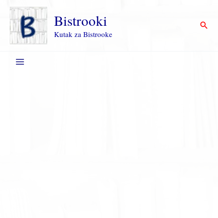
Пређи
на
Bistrooki
Прет
садржај
Kutak za Bistrooke