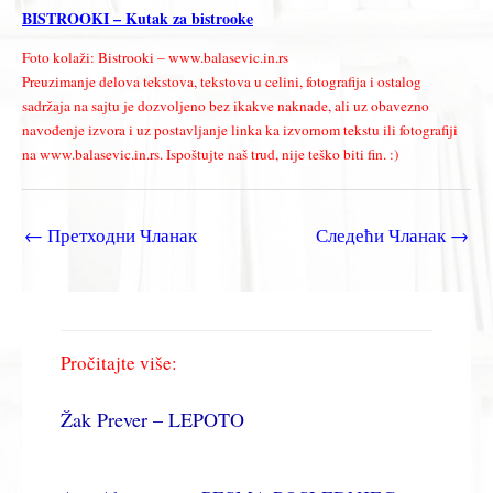
BISTROOKI – Kutak za bistrooke
Foto kolaži: Bistrooki – www.balasevic.in.rs
Preuzimanje delova tekstova, tekstova u celini, fotografija i ostalog
sadržaja na sajtu je dozvoljeno bez ikakve naknade, ali uz obavezno
navođenje izvora i uz postavljanje linka ka izvornom tekstu ili fotografiji
na www.balasevic.in.rs. Ispoštujte naš trud, nije teško biti fin. :)
←
Претходни Чланак
Следећи Чланак
→
Pročitajte više:
Žak Prever – LEPOTO