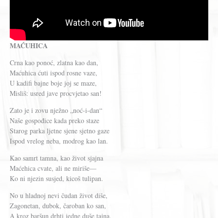
MAĆUHICA
Crna kao ponoć, zlatna kao dan,
Maćuhica ćuti ispod rosne vaze,
U kadifi bajne boje joj se maze,
Misliš: usred jave procvjetao san!
Zato je i zovu nježno „noć-i-dan“
Naše gospođice kada preko staze
Starog parka ljetne sjene sjetno gaze
Ispod vrelog neba, modrog kao lan.
Kao samrt tamna, kao život sjajna
Maćehica cvate, ali ne miriše—
Ko ni njezin susjed, kicoš tulipan.
No u hladnoj nevi čudan život diše,
Zagonetan, dubok, čaroban ko san,
A kroz baršun drhti jedne duše tajna.