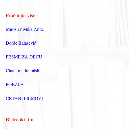
Pročitajte više:
Miroslav Mika Antić
Đorđe Balašević
PESME ZA DECU
Citati, mudre misli…
POEZIJA
CRTANI FILMOVI
Bistrooki tim