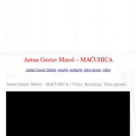
Antun Gustav Matoš – MAĆUHICA
Antun Gustav Matoš
,
poezija
,
recitacije
,
tekst pesme
,
video
Antun Gustav Matoš – MAĆUHICA / Video, Recitacija, Tekst pjesme