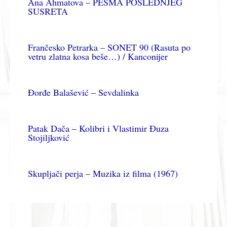
Ana Ahmatova – PESMA POSLEDNJEG
SUSRETA
Frančesko Petrarka – SONET 90 (Rasuta po
vetru zlatna kosa beše…) / Kanconijer
Đorđe Balašević – Sevdalinka
Patak Dača – Kolibri i Vlastimir Đuza
Stojiljković
Skupljači perja – Muzika iz filma (1967)