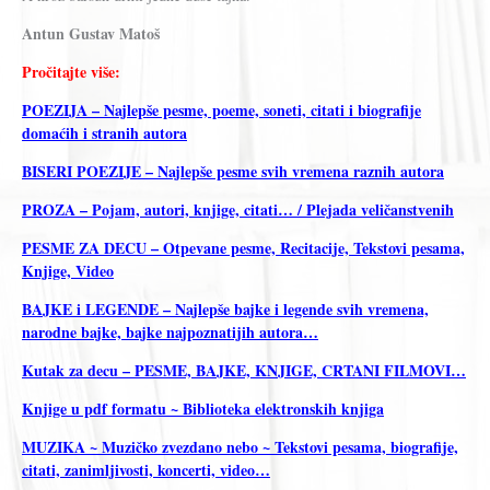
Antun Gustav Matoš
Pročitajte više:
POEZIJA – Najlepše pesme, poeme, soneti, citati i biografije
domaćih i stranih autora
BISERI POEZIJE – Najlepše pesme svih vremena raznih autora
PROZA – Pojam, autori, knjige, citati… / Plejada veličanstvenih
PESME ZA DECU – Otpevane pesme, Recitacije, Tekstovi pesama,
Knjige, Video
BAJKE i LEGENDE – Najlepše bajke i legende svih vremena,
narodne bajke, bajke najpoznatijih autora…
Kutak za decu – PESME, BAJKE, KNJIGE, CRTANI FILMOVI…
Knjige u pdf formatu ~ Biblioteka elektronskih knjiga
MUZIKA ~ Muzičko zvezdano nebo ~ Tekstovi pesama, biografije,
citati, zanimljivosti, koncerti, video…