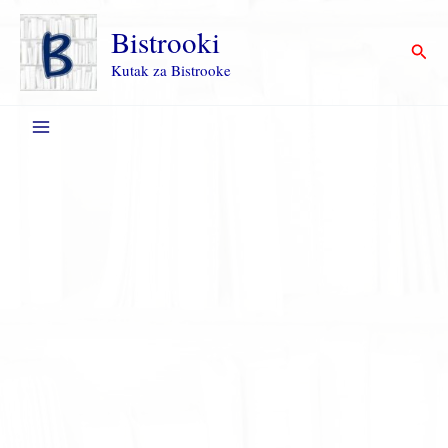
Пређи
на
Bistrooki
Прет
садржај
Kutak za Bistrooke