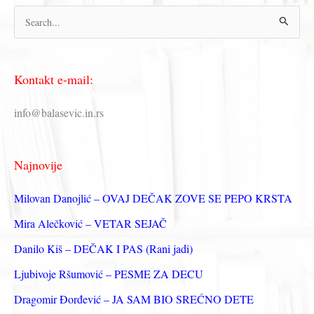
П
р
е
Kontakt e-mail:
т
р
info@balasevic.in.rs
а
г
Najnovije
а
з
Milovan Danojlić – OVAJ DEČAK ZOVE SE PEPO KRSTA
а
Mira Alečković – VETAR SEJAČ
:
Danilo Kiš – DEČAK I PAS (Rani jadi)
Ljubivoje Ršumović – PESME ZA DECU
Dragomir Đorđević – JA SAM BIO SREĆNO DETE