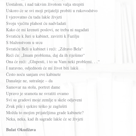
Uostalom, i nad takvim životom valja strepiti
Uskoro će se svi moji prijatelji probiti u rukovodstvo
I vjerovatno ću tada lakše živjeti
Svoju vječitu plahost ću nadvladati
Kako će mi krenuti poslovi, ne treba ni nagađati
Svratiću k Juri u kabinet, zaviriti k Fazilju
S blaženstvom u srcu
Svratiću Beli u kabinet i reći: „Zdravo Bela“
Reći ću: „Imam problema, daj da ih riješimo“
Ona će reći: „Gluposti, i to su Vam neki problemi. . .“
I naravno, odjednom će mi život biti lakši
Često noću sanjam ove kabinete
Današnje ne, sutrašnje – da
Samovar na stolu, portret dame
Upravo je sramota ne svratiti ovamo
Svi su gradovi moje zemlje u skele odjeveni
Zvuk pile i sjekire teško je zaglušiti
Možda to mojim prijateljima grade kabinete?
Neka, neka, kad ih sagrade lakše će se živjeti
Bulat Okudžava