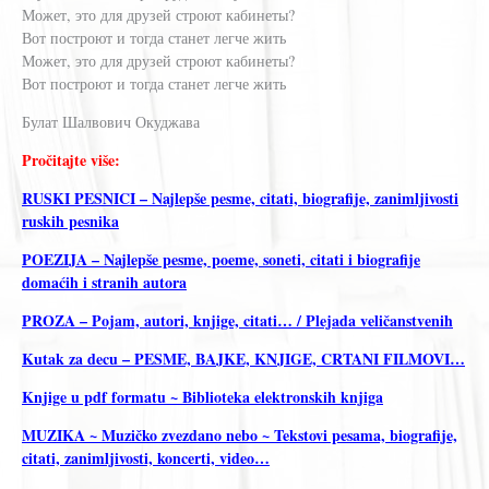
Может, это для друзей строют кабинеты?
Вот построют и тогда станет легче жить
Может, это для друзей строют кабинеты?
Вот построют и тогда станет легче жить
Булат Шалвович Окуджава
Pročitajte više:
RUSKI PESNICI – Najlepše pesme, citati, biografije, zanimljivosti
ruskih pesnika
POEZIJA – Najlepše pesme, poeme, soneti, citati i biografije
domaćih i stranih autora
PROZA – Pojam, autori, knjige, citati… / Plejada veličanstvenih
Kutak za decu – PESME, BAJKE, KNJIGE, CRTANI FILMOVI…
Knjige u pdf formatu ~ Biblioteka elektronskih knjiga
MUZIKA ~ Muzičko zvezdano nebo ~ Tekstovi pesama, biografije,
citati, zanimljivosti, koncerti, video…