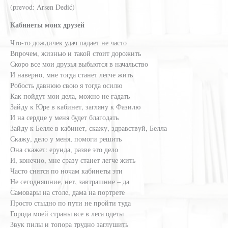
(prevod: Arsen Dedić)
Кабинеты моих друзей
Что-то дождичек удач падает не часто
Впрочем, жизнью и такой стоит дорожить
Скоро все мои друзья выбьются в начальство
И наверно, мне тогда станет легче жить
Робость давнюю свою я тогда осилю
Как пойдут мои дела, можно не гадать
Зайду к Юре в кабинет, загляну к Фазилю
И на сердце у меня будет благодать
Зайду к Белле в кабинет, скажу, здравствуй, Белла
Скажу, дело у меня, помоги решить
Она скажет: ерунда, разве это дело
И, конечно, мне сразу станет легче жить
Часто снятся по ночам кабинеты эти
Не сегодняшние, нет, завтрашние – да
Самовары на столе, дама на портрете
Просто стыдно по пути не пройти туда
Города моей страны все в леса одеты
Звук пилы и топора трудно заглушить