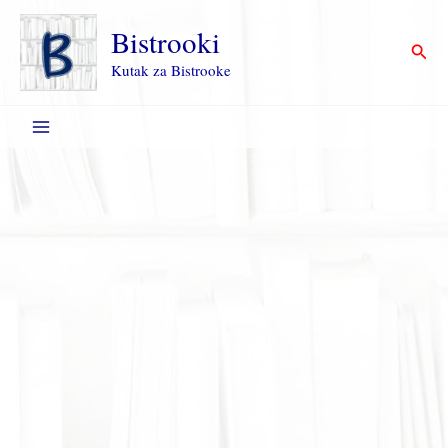
Пређи
на
Bistrooki
Прет
садржај
Kutak za Bistrooke