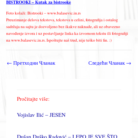
BISTROOKI – Kutak za bistrooke
Foto kolaži: Bistrooki – www.balasevic.in.rs
Preuzimanje delova tekstova, tekstova u celini, fotografija i ostalog
sadržaja na sajtu je dozvoljeno bez ikakve naknade, ali uz obavezno
navođenje izvora i uz postavljanje linka ka izvornom tekstu ili fotografiji
na www.balasevic.in.rs. Ispoštujte naš trud, nije teško biti fin. :)
←
Претходни Чланак
Следећи Чланак
→
Pročitajte više:
Vojislav Ilić – JESEN
Dušan Duško Radović – LEPO JE SVE ŠTO