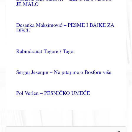
JE MALO
Desanka Maksimović – PESME I BAJKE ZA
DECU
Rabindranat Tagore / Tagor
Sergej Jesenjin – Ne pitaj me o Bosforu više
Pol Verlen – PESNIČKO UMEĆE
П