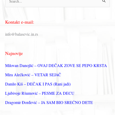
р
е
Kontakt e-mail:
т
р
info@balasevic.in.rs
а
г
Najnovije
а
з
Milovan Danojlić – OVAJ DEČAK ZOVE SE PEPO KRSTA
а
Mira Alečković – VETAR SEJAČ
:
Danilo Kiš – DEČAK I PAS (Rani jadi)
Ljubivoje Ršumović – PESME ZA DECU
Dragomir Đorđević – JA SAM BIO SREĆNO DETE