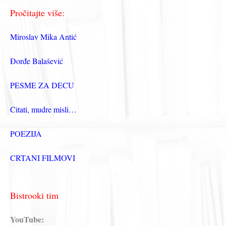
Pročitajte više:
Miroslav Mika Antić
Đorđe Balašević
PESME ZA DECU
Citati, mudre misli…
POEZIJA
CRTANI FILMOVI
Bistrooki tim
YouTube: