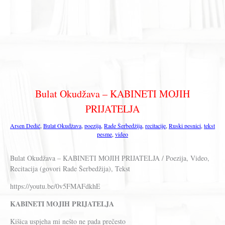
Bulat Okudžava – KABINETI MOJIH
PRIJATELJA
Arsen Dedić
,
Bulat Okudžava
,
poezija
,
Rade Šerbedžija
,
recitacije
,
Ruski pesnici
,
tekst
pesme
,
video
Bulat Okudžava – KABINETI MOJIH PRIJATELJA / Poezija, Video,
Recitacija (govori Rade Šerbedžija), Tekst
https://youtu.be/0v5FMAFdkhE
KABINETI MOJIH PRIJATELJA
Kišica uspjeha mi nešto ne pada prečesto