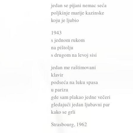
jedan se pijani nemac seća
poljkinje marije kazinske
koju je ljubio
1943
s jednom rukom
na pištolju
s drugom na levoj sisi
jedan me raštimovani
klavir
podseća na luku spasa
u parizu
gde sam plakao jedne večeri
gledajući jedan ljubavni par
kako se grli
Strasbourg, 1962