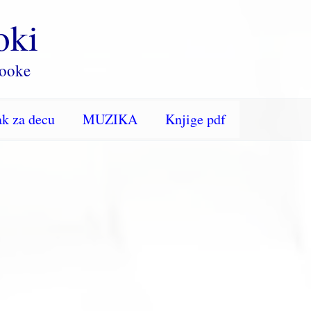
oki
rooke
k za decu
MUZIKA
Knjige pdf