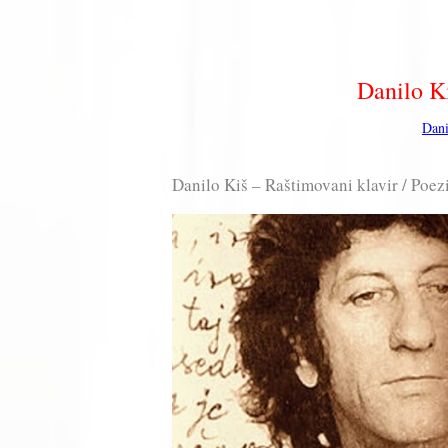
Danilo Ki
Dani
Danilo Kiš – Raštimovani klavir / Poez