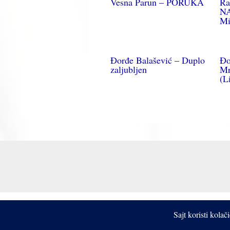
Vesna Parun – PORUKA
Ra
NA
Mi
Đorđe Balašević – Duplo
Đo
zaljubljen
Mr
(L
Sajt koristi kola