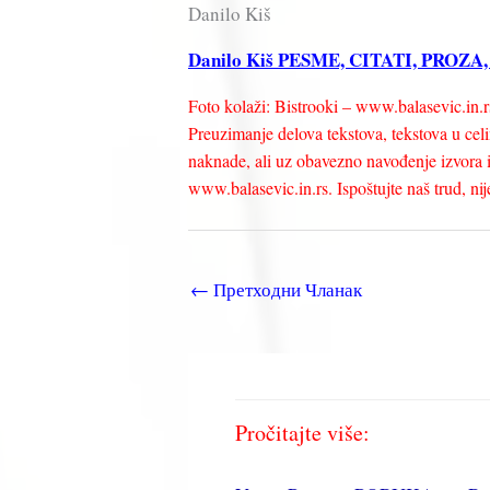
Danilo Kiš
Danilo Kiš PESME, CITATI, PROZA
Foto kolaži: Bistrooki – www.balasevic.in.r
Preuzimanje delova tekstova, tekstova u celin
naknade, ali uz obavezno navođenje izvora i 
www.balasevic.in.rs. Ispoštujte naš trud, nije 
←
Претходни Чланак
Pročitajte više: