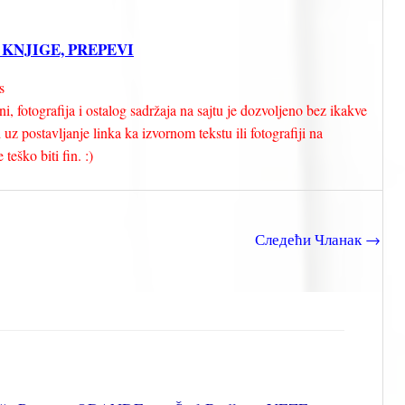
, KNJIGE, PREPEVI
s
i, fotografija i ostalog sadržaja na sajtu je dozvoljeno bez ikakve
uz postavljanje linka ka izvornom tekstu ili fotografiji na
teško biti fin. :)
Следећи Чланак
→