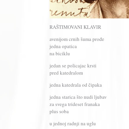
RAŠTIMOVANI KLAVIR
avenijom crnih šuma prođe
jedna opatica
na biciklu
jedan se policajac krsti
pred katedralom
jedna katedrala od čipaka
jedna starica što nudi ljubav
za svega trideset franaka
plus soba
u jednoj radnji na uglu