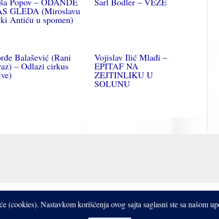
ša Popov – ODANDE
Šarl Bodler – VEZE
S GLEDA (Miroslavu
ki Antiću u spomen)
rđe Balašević (Rani
Vojislav Ilić Mlađi –
az) – Odlazi cirkus
EPITAF NA
ive)
ZEJTINLIKU U
SOLUNU
Copyright © 2017- 2026 Bistrooki
čiće (cookies). Nastavkom korišćenja ovog sajta saglasni ste sa našom u