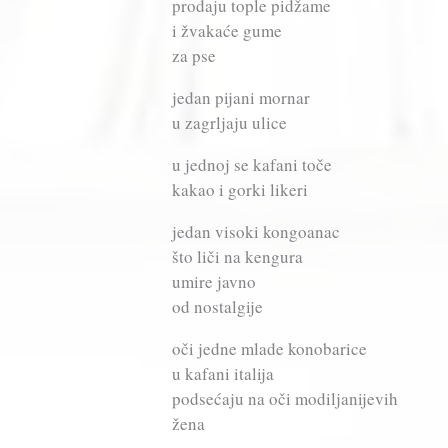
prodaju tople pidžame
i žvakaće gume
za pse
jedan pijani mornar
u zagrljaju ulice
u jednoj se kafani toče
kakao i gorki likeri
jedan visoki kongoanac
što liči na kengura
umire javno
od nostalgije
oči jedne mlade konobarice
u kafani italija
podsećaju na oči modiljanijevih
žena