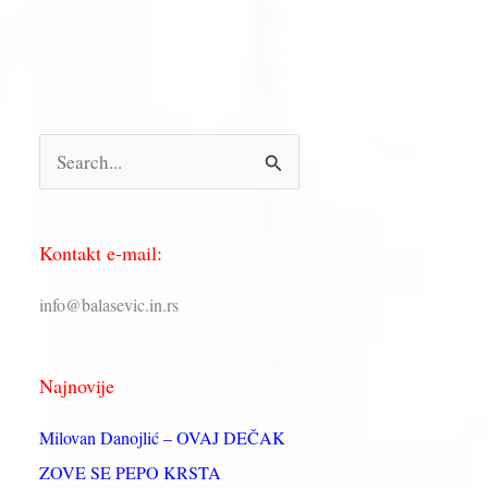
П
р
е
Kontakt e-mail:
т
р
info@balasevic.in.rs
а
г
Najnovije
а
з
Milovan Danojlić – OVAJ DEČAK
а
ZOVE SE PEPO KRSTA