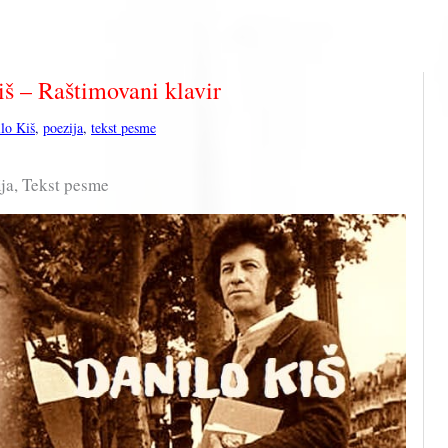
š – Raštimovani klavir
lo Kiš
,
poezija
,
tekst pesme
ija, Tekst pesme