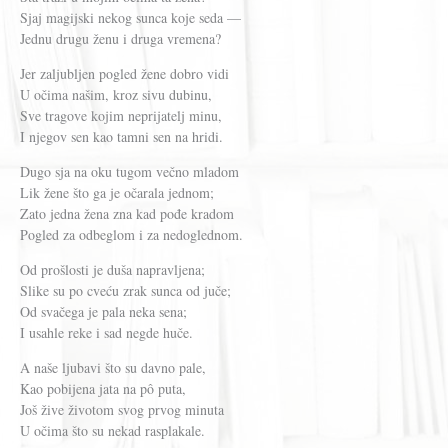
Sjaj magijski nekog sunca koje seda —
Jednu drugu ženu i druga vremena?
Jer zaljubljen pogled žene dobro vidi
U očima našim, kroz sivu dubinu,
Sve tragove kojim neprijatelj minu,
I njegov sen kao tamni sen na hridi.
Dugo sja na oku tugom večno mladom
Lik žene što ga je očarala jednom;
Zato jedna žena zna kad pođe kradom
Pogled za odbeglom i za nedoglednom.
Od prošlosti je duša napravljena;
Slike su po cveću zrak sunca od juče;
Od svačega je pala neka sena;
I usahle reke i sad negde huče.
A naše ljubavi što su davno pale,
Kao pobijena jata na pô puta,
Još žive životom svog prvog minuta
U očima što su nekad rasplakale.