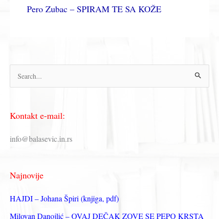
Pero Zubac – SPIRAM TE SA KOŽE
П
р
е
Kontakt e-mail:
т
р
info@balasevic.in.rs
а
г
Najnovije
а
з
HAJDI – Johana Špiri (knjiga, pdf)
а
Milovan Danojlić – OVAJ DEČAK ZOVE SE PEPO KRSTA