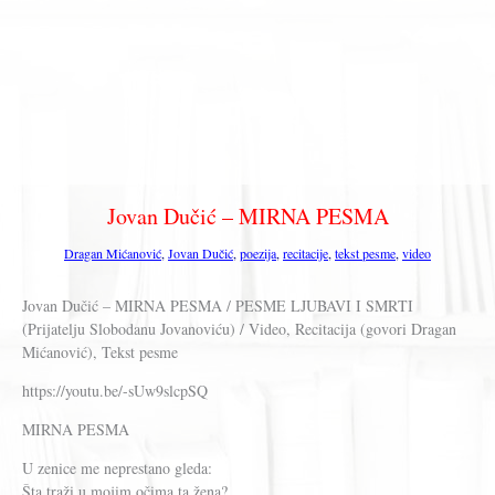
Jovan Dučić – MIRNA PESMA
Dragan Mićanović
,
Jovan Dučić
,
poezija
,
recitacije
,
tekst pesme
,
video
Jovan Dučić – MIRNA PESMA / PESME LJUBAVI I SMRTI
(Prijatelju Slobodanu Jovanoviću) / Video, Recitacija (govori Dragan
Mićanović), Tekst pesme
https://youtu.be/-sUw9slcpSQ
MIRNA PESMA
U zenice me neprestano gleda:
Šta traži u mojim očima ta žena?