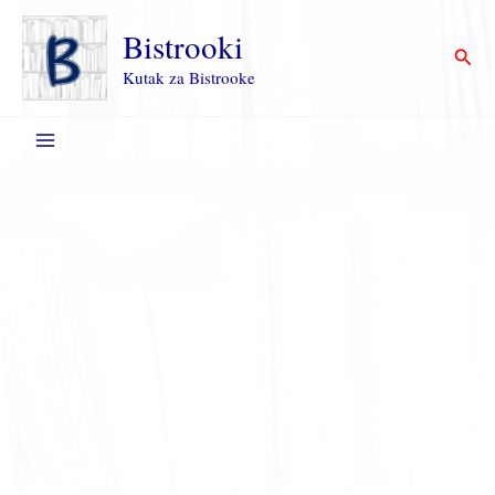
Пређи
на
Bistrooki
Прет
садржај
Kutak za Bistrooke