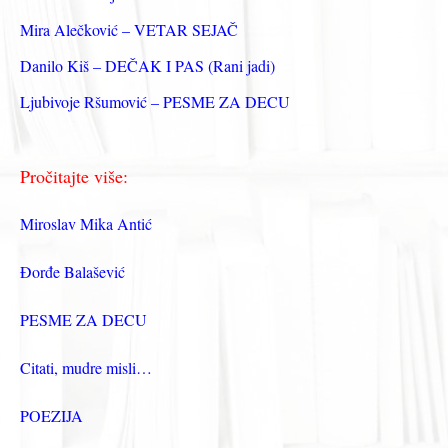
:
Mira Alečković – VETAR SEJAČ
Danilo Kiš – DEČAK I PAS (Rani jadi)
Ljubivoje Ršumović – PESME ZA DECU
Pročitajte više:
Miroslav Mika Antić
Đorđe Balašević
PESME ZA DECU
Citati, mudre misli…
POEZIJA