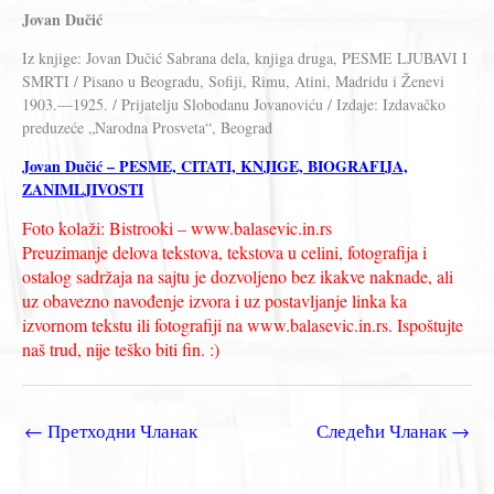
Jovan Dučić
Iz knjige: Jovan Dučić Sabrana dela, knjiga druga, PESME LJUBAVI I
SMRTI / Pisano u Beogradu, Sofiji, Rimu, Atini, Madridu i Ženevi
1903.—1925. / Prijatelju Slobodanu Jovanoviću / Izdaje: Izdavačko
preduzeće „Narodna Prosveta“, Beograd
Jovan Dučić – PESME, CITATI, KNJIGE, BIOGRAFIJA,
ZANIMLJIVOSTI
Foto kolaži: Bistrooki – www.balasevic.in.rs
Preuzimanje delova tekstova, tekstova u celini, fotografija i
ostalog sadržaja na sajtu je dozvoljeno bez ikakve naknade, ali
uz obavezno navođenje izvora i uz postavljanje linka ka
izvornom tekstu ili fotografiji na www.balasevic.in.rs. Ispoštujte
naš trud, nije teško biti fin. :)
←
Претходни Чланак
Следећи Чланак
→