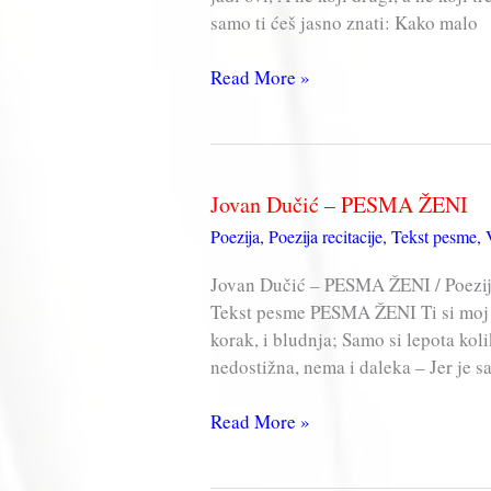
samo ti ćeš jasno znati: Kako malo
Jovan
Read More »
Dučić
–
REFREN
(Snevaj…)
Jovan Dučić – PESMA ŽENI
Poezija
,
Poezija recitacije
,
Tekst pesme
,
Jovan Dučić – PESMA ŽENI / Poezija
Tekst pesme PESMA ŽENI Ti si moj tr
korak, i bludnja; Samo si lepota kolik
nedostižna, nema i daleka – Jer je s
Jovan
Read More »
Dučić
–