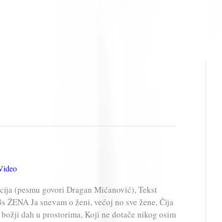
Video
cija (pesmu govori Dragan Mićanović), Tekst
 ŽENA Ja snevam o ženi, većoj no sve žene, Čija
ao božji dah u prostorima, Koji ne dotače nikog osim