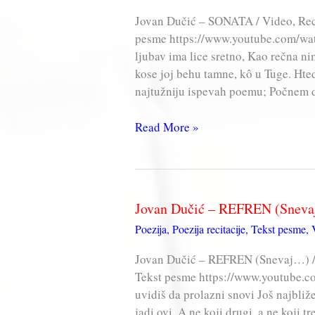
Jovan Dučić – SONATA / Video, Reci
pesme https://www.youtube.com/
ljubav ima lice sretno, Kao rečna nim
kose joj behu tamne, kô u Tuge. Hte
najtužniju ispevah poemu; Počnem 
Jovan
Read More »
Dučić
–
SONATA
Jovan Dučić – REFREN (Snev
Poezija
,
Poezija recitacije
,
Tekst pesme
,
Jovan Dučić – REFREN (Snevaj…) / 
Tekst pesme https://www.youtube
uvidiš da prolazni snovi Još najbliže
jadi ovi, A ne koji drugi, a ne koji tr