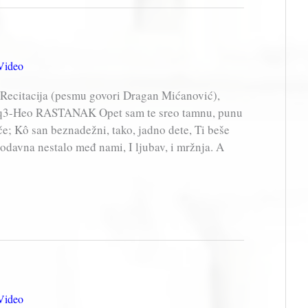
Video
ecitacija (pesmu govori Dragan Mićanović),
2jq3-Heo RASTANAK Opet sam te sreo tamnu, punu
eče; Kô san beznadežni, tako, jadno dete, Ti beše
odavna nestalo međ nami, I ljubav, i mržnja. A
Video