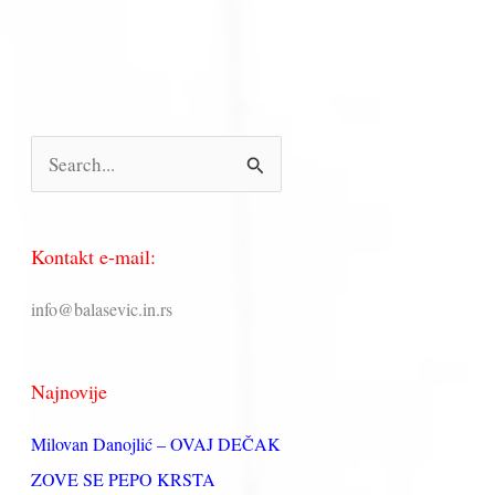
П
р
е
Kontakt e-mail:
т
р
info@balasevic.in.rs
а
г
Najnovije
а
з
Milovan Danojlić – OVAJ DEČAK
а
ZOVE SE PEPO KRSTA