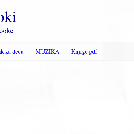
oki
rooke
k za decu
MUZIKA
Knjige pdf