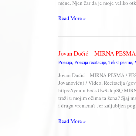
mene. Njen čar da je moje veliko ot
Jovan
Read More »
Dučić
–
ŽENA
Jovan Dučić – MIRNA PESMA
Poezija
,
Poezija recitacije
,
Tekst pesme
,
Jovan Dučić – MIRNA PESMA / PES
Jovanoviću) / Video, Recitacija (go
https://youtu.be/-sUw9slcpSQ MIR
traži u mojim očima ta žena? Sjaj 
i druga vremena? Jer zaljubljen pog
Jovan
Read More »
Dučić
–