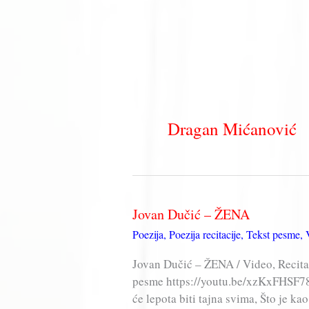
Dragan Mićanović
Jovan Dučić – ŽENA
Poezija
,
Poezija recitacije
,
Tekst pesme
,
Jovan Dučić – ŽENA / Video, Recita
pesme https://youtu.be/xzKxFHSF78s
će lepota biti tajna svima, Što je k