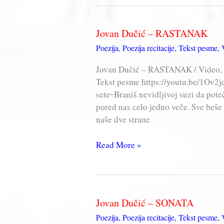
MIRNA
PESMA
Jovan Dučić – RASTANAK
Poezija
,
Poezija recitacije
,
Tekst pesme
,
Jovan Dučić – RASTANAK / Video, R
Tekst pesme https://youtu.be/1Ov
sete ̶ Braniš nevidljivoj suzi da pot
pored nas celo jedno veče. Sve beše 
naše dve strane
Jovan
Read More »
Dučić
–
RASTANAK
Jovan Dučić – SONATA
Poezija
,
Poezija recitacije
,
Tekst pesme
,