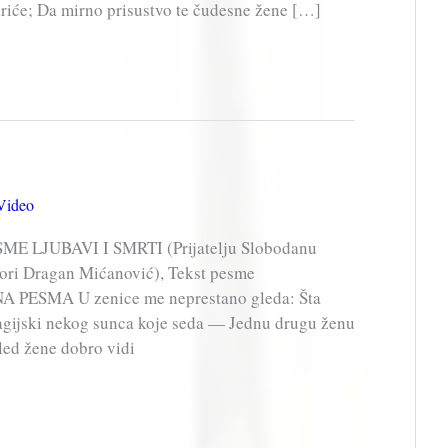
kriće; Da mirno prisustvo te čudesne žene […]
Video
ME LJUBAVI I SMRTI (Prijatelju Slobodanu
vori Dragan Mićanović), Tekst pesme
NA PESMA U zenice me neprestano gleda: Šta
magijski nekog sunca koje seda — Jednu drugu ženu
led žene dobro vidi