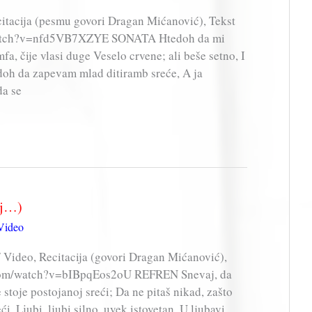
tacija (pesmu govori Dragan Mićanović), Tekst
watch?v=nfd5VB7XZYE SONATA Htedoh da mi
fa, čije vlasi duge Veselo crvene; ali beše setno, I
doh da zapevam mlad ditiramb sreće, A ja
da se
aj…)
Video
Video, Recitacija (govori Dragan Mićanović),
.com/watch?v=bIBpqEos2oU REFREN Snevaj, da
 stoje postojanoj sreći; Da ne pitaš nikad, zašto
eći. Lјubi, ljubi silno, uvek istovetan, U ljubavi