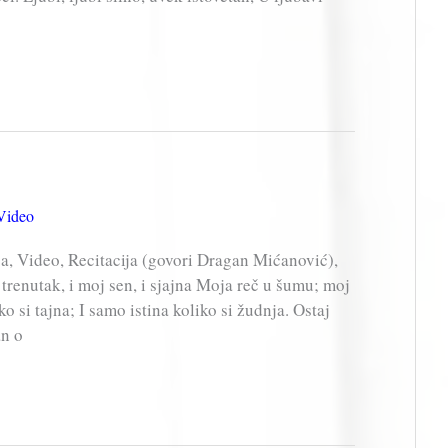
Video
, Video, Recitacija (govori Dragan Mićanović),
enutak, i moj sen, i sjajna Moja reč u šumu; moj
o si tajna; I samo istina koliko si žudnja. Ostaj
an o