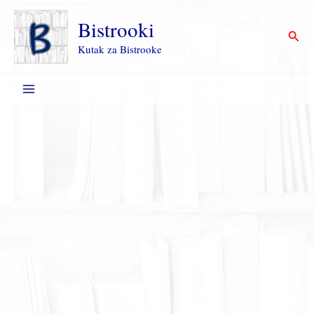
Пређи
на
Bistrooki
Прет
садржај
Kutak za Bistrooke