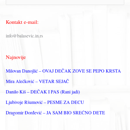
р
е
Kontakt e-mail:
т
р
info@balasevic.in.rs
а
г
Najnovije
а
з
Milovan Danojlić – OVAJ DEČAK ZOVE SE PEPO KRSTA
а
Mira Alečković – VETAR SEJAČ
:
Danilo Kiš – DEČAK I PAS (Rani jadi)
Ljubivoje Ršumović – PESME ZA DECU
Dragomir Đorđević – JA SAM BIO SREĆNO DETE