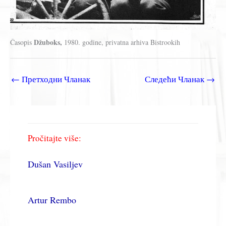
Džuboks,
Časopis
1980. godine, privatna arhiva Bistrookih
←
Претходни Чланак
Следећи Чланак
→
Pročitajte više:
Dušan Vasiljev
Artur Rembo