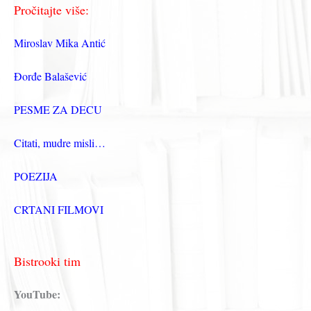
Pročitajte više:
Miroslav Mika Antić
Đorđe Balašević
PESME ZA DECU
Citati, mudre misli…
POEZIJA
CRTANI FILMOVI
Bistrooki tim
YouTube: