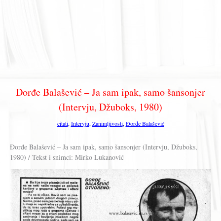
Đorđe Balašević – Ja sam ipak, samo šansonjer
(Intervju, Džuboks, 1980)
citati
,
Intervju
,
Zanimljivosti
,
Đorđe Balašević
Đorđe Balašević – Ja sam ipak, samo šansonjer (Intervju, Džuboks,
1980) / Tekst i snimci: Mirko Lukanović