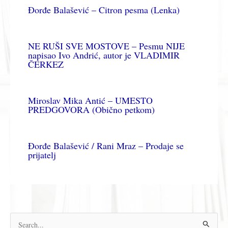
Đorđe Balašević – Citron pesma (Lenka)
NE RUŠI SVE MOSTOVE – Pesmu NIJE
napisao Ivo Andrić, autor je VLADIMIR
ČERKEZ
Miroslav Mika Antić – UMESTO
PREDGOVORA (Obično petkom)
Đorđe Balašević / Rani Mraz – Prodaje se
prijatelj
П