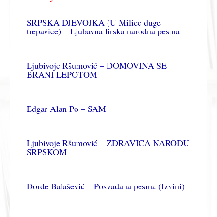
SRPSKA DJEVOJKA (U Milice duge
trepavice) – Ljubavna lirska narodna pesma
Ljubivoje Ršumović – DOMOVINA SE
BRANI LEPOTOM
Edgar Alan Po – SAM
Ljubivoje Ršumović – ZDRAVICA NARODU
SRPSKOM
Đorđe Balašević – Posvađana pesma (Izvini)