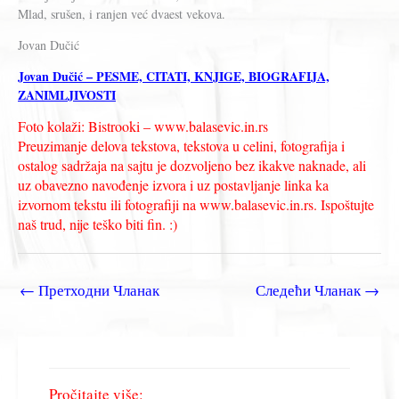
Mlad, srušen, i ranjen već dvaest vekova.
Jovan Dučić
Jovan Dučić – PESME, CITATI, KNJIGE, BIOGRAFIJA,
ZANIMLJIVOSTI
Foto kolaži: Bistrooki – www.balasevic.in.rs
Preuzimanje delova tekstova, tekstova u celini, fotografija i
ostalog sadržaja na sajtu je dozvoljeno bez ikakve naknade, ali
uz obavezno navođenje izvora i uz postavljanje linka ka
izvornom tekstu ili fotografiji na www.balasevic.in.rs. Ispoštujte
naš trud, nije teško biti fin. :)
←
Претходни Чланак
Следећи Чланак
→
Pročitajte više: