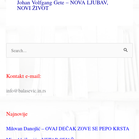
Johan Volfgang Gete – NOVA LJUBAV,
NOVI ŽIVOT
П
р
е
Kontakt e-mail:
т
р
info@balasevic.in.rs
а
г
Najnovije
а
з
Milovan Danojlić – OVAJ DEČAK ZOVE SE PEPO KRSTA
а