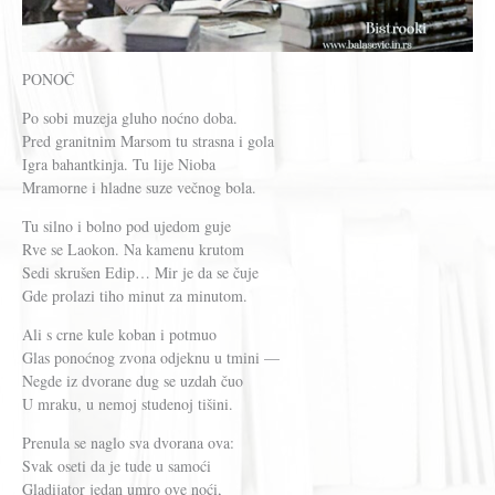
PONOĆ
Po sobi muzeja gluho noćno doba.
Pred granitnim Marsom tu strasna i gola
Igra bahantkinja. Tu lije Nioba
Mramorne i hladne suze večnog bola.
Tu silno i bolno pod ujedom guje
Rve se Laokon. Na kamenu krutom
Sedi skrušen Edip… Mir je da se čuje
Gde prolazi tiho minut za minutom.
Ali s crne kule koban i potmuo
Glas ponoćnog zvona odjeknu u tmini —
Negde iz dvorane dug se uzdah čuo
U mraku, u nemoj studenoj tišini.
Prenula se naglo sva dvorana ova:
Svak oseti da je tude u samoći
Gladijator jedan umro ove noći,