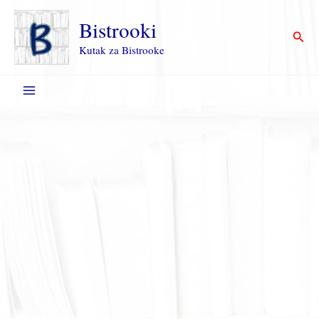
Пређи
на
Bistrooki
Прет
садржај
Kutak za Bistrooke