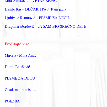
Mira Alečković – VETAR SEJAČ
:
Danilo Kiš – DEČAK I PAS (Rani jadi)
Ljubivoje Ršumović – PESME ZA DECU
Dragomir Đorđević – JA SAM BIO SREĆNO DETE
Pročitajte više:
Miroslav Mika Antić
Đorđe Balašević
PESME ZA DECU
Citati, mudre misli…
POEZIJA