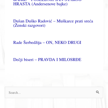
HRASTA (Andersenove bajke)
Dušan Duško Radović – Muškarce prati sreća
(Ženski razgovori)
Rade Šerbedžija – ON, NEKO DRUGI
Dečji biseri – PRAVDA I MILOSRĐE
П
р
е