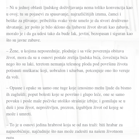
– Ni u jednoj oblasti ljudskog doživljavanja nema toliko konvencija kao
u ovoj; tu su pojasevi za spasavanje, najrazličitijih izuma, čamci i
bešike za plivanje; pribežišta svake vrste umelo je da stvori društveno
shvatanje, jer pošto je bilo sklono da ljubavni život shvati kao zabavu,
moralo je i da ga udesi tako da bude lak, jevtin, bezopasan i siguran kao
što su javne zabave.
– Žene, u kojima neposrednije, plodnije i sa više poverenja obitava
život, mora da su u osnovi postale zrelija ljudska bića, čovečnija bića
nego što su laki, teretom nemanja telesnog ploda pod površinu života
potisnuti muškarac koji, uobražen i užurban, potcenjuje ono što veruje
da voli.
– Opasne i opake su samo one tuge koje iznosimo meñu ljude da bismo
ih zaglušili; poput bolesti koje se površno i glupo leče, one se samo
povuku i posle male počivke utoliko strašnije izbiju; i gomilaju se u
duši i jesu život, neproživljen, prezren, izgubljen život od kojeg se
može i umreti.
– To je u osnovi jedina hrabrost koja se od nas traži: biti hrabar za
najneobičnije, najčudnije što nas može zadesiti na našem životnom
putu.