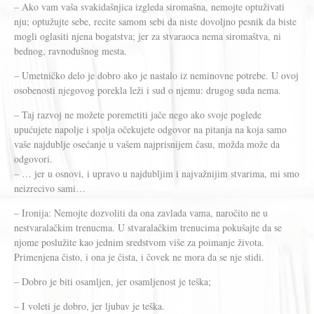
– Ako vam vaša svakidašnjica izgleda siromašna, nemojte optuživati
nju; optužujte sebe, recite samom sebi da niste dovoljno pesnik da biste
mogli oglasiti njena bogatstva; jer za stvaraoca nema siromaštva, ni
bednog, ravnodušnog mesta.
– Umetničko delo je dobro ako je nastalo iz neminovne potrebe. U ovoj
osobenosti njegovog porekla leži i sud o njemu: drugog suda nema.
– Taj razvoj ne možete poremetiti jače nego ako svoje poglede
upućujete napolje i spolja očekujete odgovor na pitanja na koja samo
vaše najdublje osećanje u vašem najprisnijem času, možda može da
odgovori.
– … jer u osnovi, i upravo u najdubljim i najvažnijim stvarima, mi smo
neizrecivo sami…
– Ironija: Nemojte dozvoliti da ona zavlada vama, naročito ne u
nestvaralačkim trenucma. U stvaralačkim trenucima pokušajte da se
njome poslužite kao jednim sredstvom više za poimanje života.
Primenjena čisto, i ona je čista, i čovek ne mora da se nje stidi.
– Dobro je biti osamljen, jer osamljenost je teška;
– I voleti je dobro, jer ljubav je teška.