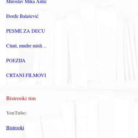
Miroslav Mika Antić
Đorđe Balašević
PESME ZA DECU
Citati, mudre misli…
POEZIJA
CRTANI FILMOVI
Bistrooki tim
YouTube:
Bistrooki