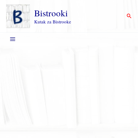
Пређи
на
Bistrooki
Прет
садржај
Kutak za Bistrooke