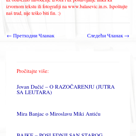
izvornom tekstu ili fotografiji na www.balasevic.in.rs. Ispoštujte
naš trud, nije teško biti fin. :)
←
Претходни Чланак
Следећи Чланак
→
Pročitajte više:
Jovan Dučić – O RAZOČARENJU (JUTRA
SA LEUTARA)
Mira Banjac o Miroslavu Miki Antiću
BAJKE – POSLEDNJI SAN STAROG