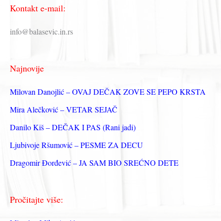
Kontakt e-mail:
т
р
info@balasevic.in.rs
а
г
Najnovije
а
з
Milovan Danojlić – OVAJ DEČAK ZOVE SE PEPO KRSTA
а
Mira Alečković – VETAR SEJAČ
:
Danilo Kiš – DEČAK I PAS (Rani jadi)
Ljubivoje Ršumović – PESME ZA DECU
Dragomir Đorđević – JA SAM BIO SREĆNO DETE
Pročitajte više: