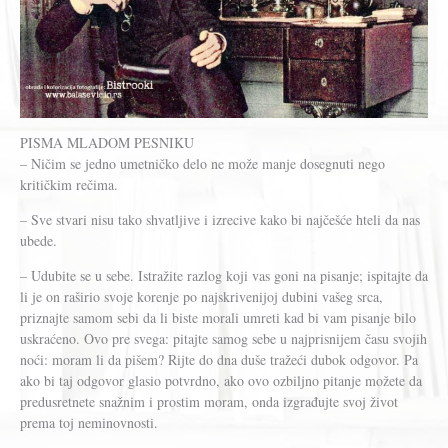
PISMA MLADOM PESNIKU
– Ničim se jedno umetničko delo ne može manje dosegnuti nego
kritičkim rečima.
– Sve stvari nisu tako shvatljive i izrecive kako bi najčešće hteli da nas
ubede.
– Udubite se u sebe. Istražite razlog koji vas goni na pisanje; ispitajte da
li je on raširio svoje korenje po najskrivenijoj dubini vašeg srca,
priznajte samom sebi da li biste morali umreti kad bi vam pisanje bilo
uskraćeno. Ovo pre svega: pitajte samog sebe u najprisnijem času svojih
noći: moram li da pišem? Rijte do dna duše tražeći dubok odgovor. Pa
ako bi taj odgovor glasio potvrdno, ako ovo ozbiljno pitanje možete da
predusretnete snažnim i prostim moram, onda izgrađujte svoj život
prema toj neminovnosti.