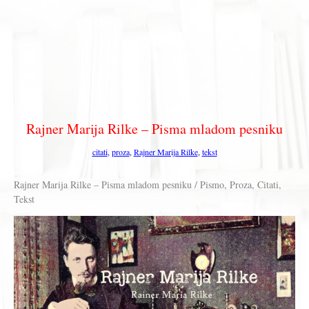
Rajner Marija Rilke – Pisma mladom pesniku
citati
,
proza
,
Rajner Marija Rilke
,
tekst
Rajner Marija Rilke – Pisma mladom pesniku / Pismo, Proza, Citati,
Tekst