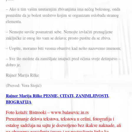
– Ako u tim vašim unutarnjim zbivanjima ima nečeg bolesnog, onda
pomislite da je bolest sredstvo kojim se organizam oslobađa stranog
elementa.
– Nemojte suviše posmatrati sebe. Nemojte izvlačiti prenagljene
zaključke iz onog što vam se dešava; prosto pustite da se zbiva.
– Uopšte, moramo biti veoma obazrivi kad nešto nazovemo imenom;
– Sve što možete da zamišljate imajući pred očima svoje detinjstvo –
dobro je.
Rajner Marija Rilke
(Prevod: Vera Stojić)
Rajner Marija Rilke PESME, CITATI, ZANIMLJIVOSTI,
BIOGRAFIJA
Foto kolaži: Bistrooki – www.balasevic.in.rs
Preuzimanje delova tekstova, tekstova u celini, fotografija i
ostalog sadržaja na sajtu je dozvoljeno bez ikakve naknade, ali
uz obavezno navođenje izvora i uz postavljanje linka ka