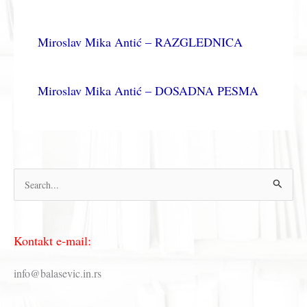
Miroslav Mika Antić – RAZGLEDNICA
Miroslav Mika Antić – DOSADNA PESMA
П
р
е
Kontakt e-mail:
т
р
info@balasevic.in.rs
а