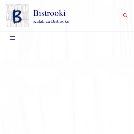
Пређи
на
Bistrooki
Прет
садржај
Kutak za Bistrooke