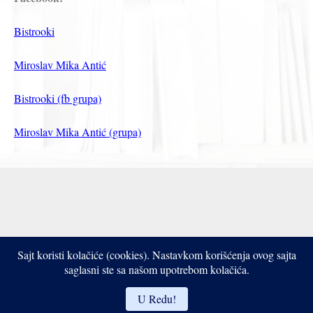
Bistrooki
Miroslav Mika Antić
Bistrooki (fb grupa)
Miroslav Mika Antić (grupa)
Sajt koristi kolačiće (cookies). Nastavkom korišćenja ovog sajta
Copyright © 2017- 2026 Bistrooki
saglasni ste sa našom upotrebom kolačića.
U Redu!