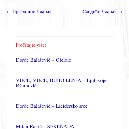
←
Претходни Чланак
Следећи Чланак
→
Pročitajte više:
Đorđe Balašević – Olelole
VUČE, VUČE, BUBO LENJA – Ljubivoje
Ršumović
Đorđe Balašević – Licidersko srce
Milan Rakić – SERENADA