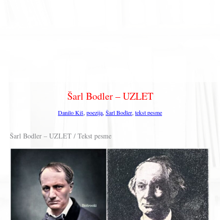
Šarl Bodler – UZLET
Danilo Kiš
,
poezija
,
Šarl Bodler
,
tekst pesme
Šarl Bodler – UZLET / Tekst pesme