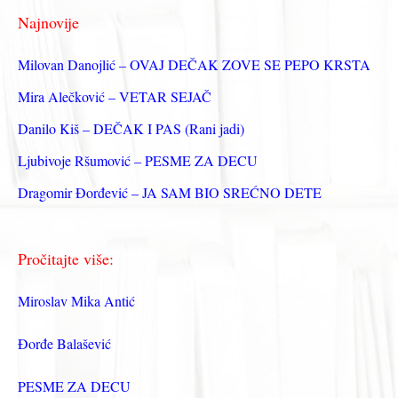
г
Najnovije
а
з
Milovan Danojlić – OVAJ DEČAK ZOVE SE PEPO KRSTA
а
Mira Alečković – VETAR SEJAČ
:
Danilo Kiš – DEČAK I PAS (Rani jadi)
Ljubivoje Ršumović – PESME ZA DECU
Dragomir Đorđević – JA SAM BIO SREĆNO DETE
Pročitajte više:
Miroslav Mika Antić
Đorđe Balašević
PESME ZA DECU