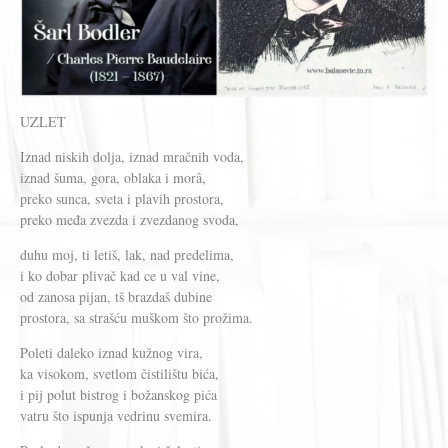
UZLET
Iznad niskih dolja, iznad mračnih voda,
iznad šuma, gora, oblaka i morâ,
preko sunca, sveta i plavih prostora,
preko međa zvezda i zvezdanog svoda,
duhu moj, ti letiš, lak, nad predelima,
i ko dobar plivač kad ce u val vine,
od zanosa pijan, tš brazdaš dubine
prostora, sa strašću muškom što prožima.
Poleti daleko iznad kužnog vira,
ka visokom, svetlom čistilištu bića,
i pij polut bistrog i božanskog pića
vatru što ispunja vedrinu svemira.