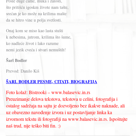
Posle duge čame, muka i žalosti,
što pritišću igoskm živote nam tašte,
srećan je ko može na krilima mašte
da se hitro vine u polja svetlosti.
Onaj kom se miso kao lasta stušti
k nebesima, jutrom, krilima što šume,
ko nadleće život i lako razume
nemi jezik cveća i stvari nemuštih!
Šarl Bodler
Prevod: Danilo Kiš
ŠARL BODLER PESME, CITATI, BIOGRAFIJA
Foto kolaž: Bistrooki – www.balasevic.in.rs
Preuzimanje delova tekstova, tekstova u celini, fotografija i
ostalog sadržaja na sajtu je dozvoljeno bez ikakve naknade, ali
uz obavezno navođenje izvora i uz postavljanje linka ka
izvornom tekstu ili fotografiji na www.balasevic.in.rs. Ispoštujte
naš trud, nije teško biti fin. :)