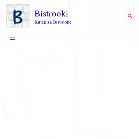
Пређи
на
Bistrooki
Прет
садржај
Kutak za Bistrooke