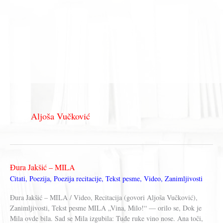
Aljoša Vučković
Đura Jakšić – MILA
Citati
,
Poezija
,
Poezija recitacije
,
Tekst pesme
,
Video
,
Zanimljivosti
Đura Jakšić – MILA / Video, Recitacija (govori Aljoša Vučković),
Zanimljivosti, Tekst pesme MILA „Vina, Milo!“ — orilo se, Dok je
Mila ovde bila. Sad se Mila izgubila: Tuđe ruke vino nose. Ana toči,