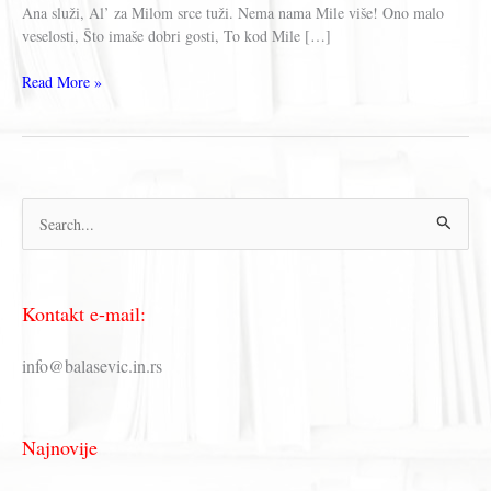
Ana služi, Al’ za Milom srce tuži. Nema nama Mile više! Ono malo
veselosti, Što imaše dobri gosti, To kod Mile […]
Đura
Read More »
Jakšić
–
MILA
П
р
е
Kontakt e-mail:
т
р
info@balasevic.in.rs
а
г
Najnovije
а