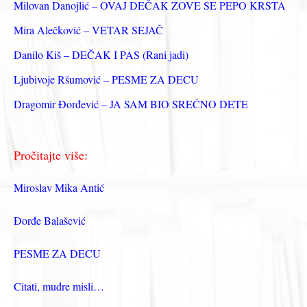
з
Milovan Danojlić – OVAJ DEČAK ZOVE SE PEPO KRSTA
а
Mira Alečković – VETAR SEJAČ
:
Danilo Kiš – DEČAK I PAS (Rani jadi)
Ljubivoje Ršumović – PESME ZA DECU
Dragomir Đorđević – JA SAM BIO SREĆNO DETE
Pročitajte više:
Miroslav Mika Antić
Đorđe Balašević
PESME ZA DECU
Citati, mudre misli…