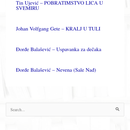
Tin Ujević – POBRATIMSTVO LICA U
SVEMIRU
Johan Volfgang Gete – KRALJ U TULI
Đorđe Balašević – Uspavanka za dečaka
Đorđe Balašević – Nevena (Sale Nađ)
П
р
е