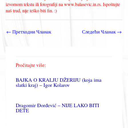
izvornom tekstu ili fotografiji na www.balasevic.in.rs. Ispoštujte
naš trud, nije teško biti fin. :)
←
Претходни Чланак
Следећи Чланак
→
Pročitajte više:
BAJKA O KRALJU DŽERIJU (koja ima
slatki kraj) – Igor Kolarov
Dragomir Đorđević – NIJE LAKO BITI
DETE