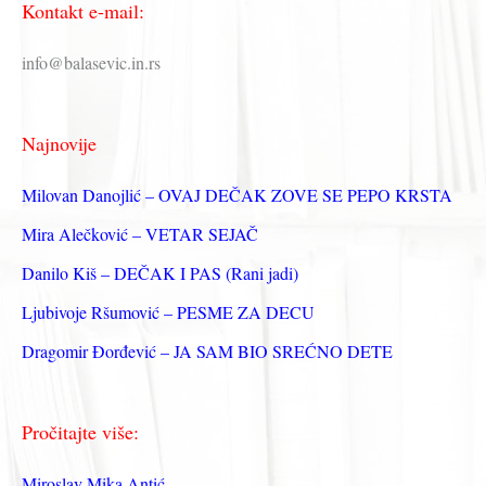
Kontakt e-mail:
т
р
info@balasevic.in.rs
а
г
Najnovije
а
з
Milovan Danojlić – OVAJ DEČAK ZOVE SE PEPO KRSTA
а
Mira Alečković – VETAR SEJAČ
:
Danilo Kiš – DEČAK I PAS (Rani jadi)
Ljubivoje Ršumović – PESME ZA DECU
Dragomir Đorđević – JA SAM BIO SREĆNO DETE
Pročitajte više:
Miroslav Mika Antić