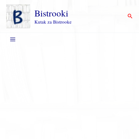
Пређи
на
Bistrooki
Прет
садржај
Kutak za Bistrooke