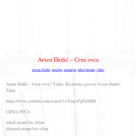
Arsen Dedić – Crna ovca
Arsen Dedić
,
poezija
,
recitacije
,
tekst pesme
,
video
Arsen Dedić – Crna ovca / Video, Recitacija (govori Arsen Dedić),
Tekst
https://www.youtube.com/watch?v=YmyzFgFkSBM
CRNA OVCA
nikad nisam bio sličan
sličnosti nisam bio vičan