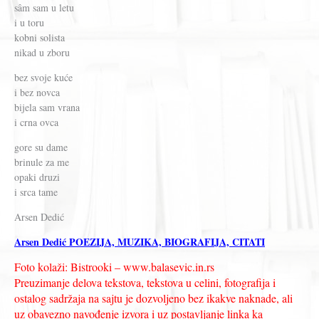
sâm sam u letu
i u toru
kobni solista
nikad u zboru
bez svoje kuće
i bez novca
bijela sam vrana
i crna ovca
gore su dame
brinule za me
opaki druzi
i srca tame
Arsen Dedić
Arsen Dedić POEZIJA, MUZIKA, BIOGRAFIJA, CITATI
Foto kolaži: Bistrooki – www.balasevic.in.rs
Preuzimanje delova tekstova, tekstova u celini, fotografija i
ostalog sadržaja na sajtu je dozvoljeno bez ikakve naknade, ali
uz obavezno navođenje izvora i uz postavljanje linka ka