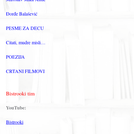
Đorđe Balašević
PESME ZA DECU
Citati, mudre misli…
POEZIJA
CRTANI FILMOVI
Bistrooki tim
YouTube:
Bistrooki