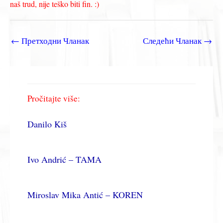
naš trud, nije teško biti fin. :)
←
Претходни Чланак
Следећи Чланак
→
Pročitajte više:
Danilo Kiš
Ivo Andrić – TAMA
Miroslav Mika Antić – KOREN