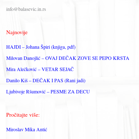
р
info@balasevic.in.rs
а
г
Najnovije
а
з
HAJDI – Johana Špiri (knjiga, pdf)
а
Milovan Danojlić – OVAJ DEČAK ZOVE SE PEPO KRSTA
:
Mira Alečković – VETAR SEJAČ
Danilo Kiš – DEČAK I PAS (Rani jadi)
Ljubivoje Ršumović – PESME ZA DECU
Pročitajte više:
Miroslav Mika Antić