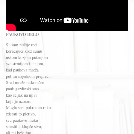
PAUKOVO DELO
Slušam ptičije reči
koračajući kroz šumu
uskom kozjom putanjom
sve strmijom i tanjom,
kad paukova mreža
put mi najednom prepreči.
Sred mreže raskoračen
pauk gazdinski stao
kao seljak na njivi
koju je uzorao.
Mogla sam pokretom ruku
zderati to pletivo,
svu paukovu muku
smrsiti u klupče sivo,
ali mi beše žao.