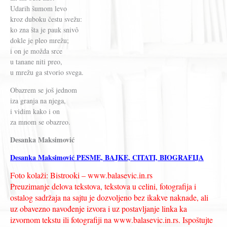
Udarih šumom levo
kroz duboku čestu svežu:
ko zna šta je pauk snivô
dokle je pleo mrežu;
i on je možda srce
u tanane niti preo,
u mrežu ga stvorio svega.
Obazrem se još jednom
iza granja na njega,
i vidim kako i on
za mnom se obazreo.
Desanka Maksimović
Desanka Maksimović PESME, BAJKE, CITATI, BIOGRAFIJA
Foto kolaži: Bistrooki – www.balasevic.in.rs
Preuzimanje delova tekstova, tekstova u celini, fotografija i
ostalog sadržaja na sajtu je dozvoljeno bez ikakve naknade, ali
uz obavezno navođenje izvora i uz postavljanje linka ka
izvornom tekstu ili fotografiji na www.balasevic.in.rs. Ispoštujte