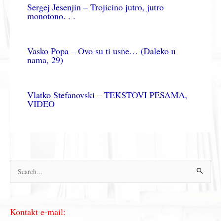
Sergej Jesenjin – Trojicino jutro, jutro
monotono. . .
Vasko Popa – Ovo su ti usne… (Daleko u
nama, 29)
Vlatko Stefanovski – TEKSTOVI PESAMA,
VIDEO
П
р
е
Kontakt e-mail:
т