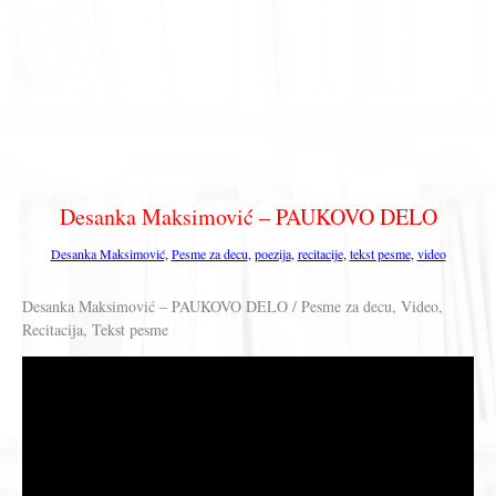
Desanka Maksimović – PAUKOVO DELO
Desanka Maksimović
,
Pesme za decu
,
poezija
,
recitacije
,
tekst pesme
,
video
Desanka Maksimović – PAUKOVO DELO / Pesme za decu, Video,
Recitacija, Tekst pesme