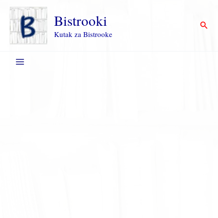
Пређи
на
Bistrooki
Прет
садржај
Kutak za Bistrooke