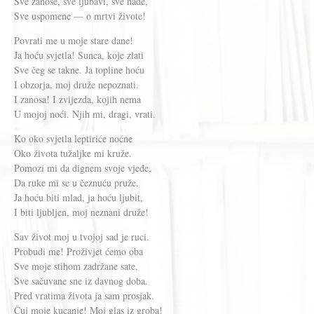
Sve zanose, sve ljubavi, sve nade,
Sve uspomene — o mrtvi živote!
Povrati me u moje stare dane!
Ja hoću svjetla! Sunca, koje zlati
Sve čeg se takne. Ja topline hoću
I obzorja, moj druže nepoznati.
I zanosa! I zvijezda, kojih nema
U mojoj noći. Njih mi, dragi, vrati.
Ko oko svjetla leptiriće noćne
Oko života tužaljke mi kruže.
Pomozi mi da dignem svoje vjeđe,
Da ruke mi se u čeznuću pruže.
Ja hoću biti mlad, ja hoću ljubit,
I biti ljubljen, moj neznani druže!
Sav život moj u tvojoj sad je ruci.
Probudi me! Proživjet ćemo oba
Sve moje stihom zadržane sate,
Sve sačuvane sne iz davnog doba.
Pred vratima života ja sam prosjak.
Čuj moje kucanje! Moj glas iz groba!