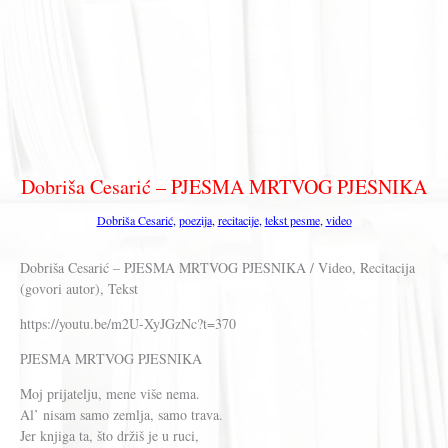
Dobriša Cesarić – PJESMA MRTVOG PJESNIKA
Dobriša Cesarić
,
poezija
,
recitacije
,
tekst pesme
,
video
Dobriša Cesarić – PJESMA MRTVOG PJESNIKA / Video, Recitacija
(govori autor), Tekst
https://youtu.be/m2U-XyJGzNc?t=370
PJESMA MRTVOG PJESNIKA
Moj prijatelju, mene više nema.
Al’ nisam samo zemlja, samo trava.
Jer knjiga ta, što držiš je u ruci,