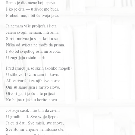
Samo je dio mene koji spava.
I ko je čita — u život me budi.
Probudi me, i bit ću tvoja java.
Ja nemam više proljeća i ljeta,
Jeseni svojih nemam, niti zima.
Siroti mrtvac ja sam, koji u se
Ništa od svijeta ne može da prima.
I što od svijetlog osta mi života,
U zagrljaju ostalo je rima.
Pred smrću ja se skrih (koliko mogoh)
U stihove. U žaru sam ih kovo.
Al’ zatvoriš li za njih svoje srce,
Oni su samo sjen i mrtvo slovo.
Otvori ga, i ja ću u te prijeći
Ko bujna rijeka u korito novo.
Još koji časak htio bih da živim
U grudima ti. Sve svoje ljepote
Ja ću ti dati. Sve misli, sve snove,
Sve što mi vrijeme nemilosno ote,