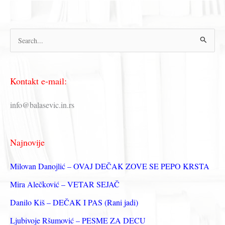
П
р
е
Kontakt e-mail:
т
р
info@balasevic.in.rs
а
г
Najnovije
а
з
Milovan Danojlić – OVAJ DEČAK ZOVE SE PEPO KRSTA
а
Mira Alečković – VETAR SEJAČ
:
Danilo Kiš – DEČAK I PAS (Rani jadi)
Ljubivoje Ršumović – PESME ZA DECU