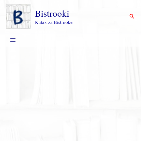
Пређи
на
Bistrooki
Прет
садржај
Kutak za Bistrooke