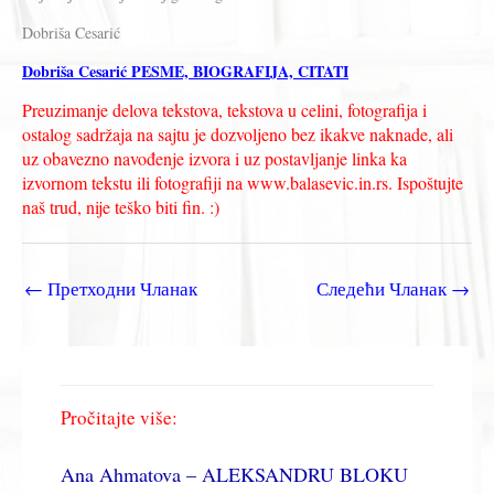
Dobriša Cesarić
Dobriša Cesarić PESME, BIOGRAFIJA, CITATI
Preuzimanje delova tekstova, tekstova u celini, fotografija i
ostalog sadržaja na sajtu je dozvoljeno bez ikakve naknade, ali
uz obavezno navođenje izvora i uz postavljanje linka ka
izvornom tekstu ili fotografiji na www.balasevic.in.rs. Ispoštujte
naš trud, nije teško biti fin. :)
←
Претходни Чланак
Следећи Чланак
→
Pročitajte više:
Ana Ahmatova – ALEKSANDRU BLOKU