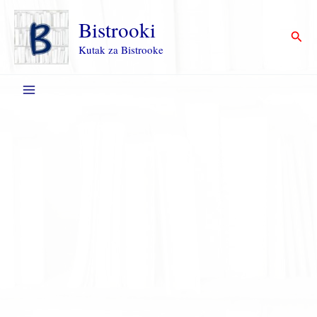
Пређи
на
Bistrooki
Прет
садржај
Kutak za Bistrooke