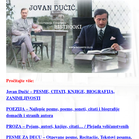
Pročitajte više:
Jovan Dučić – PESME, CITATI, KNJIGE, BIOGRAFIJA,
ZANIMLJIVOSTI
POEZIJA – Najlepše pesme, poeme, soneti, citati i biografije
domaćih i stranih autora
PROZA – Pojam, autori, knjige, citati… / Plejada veličanstvenih
PESME ZA DECU – Otpevane pesme, Recitacije, Tekstovi pesama,