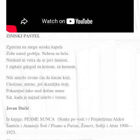
ZIMSKI PASTEL
Zgurena na snegu seoska kapela
Zebe usred groblja. Nebesa su bela.
Niotkud ni vetra da se javi šumom,
I zaplače gdegod za krstom, za humom.
Niti smrzlo zvono čas da kucne koji,
Ukočeno, mirno, još skazaljka stoji,
Pokazujuć tako sred doline neme
Sat, kada je najzad umrlo i vreme.
Jovan Dučić
Iz knjige: PESME SUNCA (Senke po vodi ) / Prijateljima Aleksi
Šantiću i Atanasiji Šoli / Pisano u Parizu, Ženevi, Sofiji i Atini 1900—
1923.