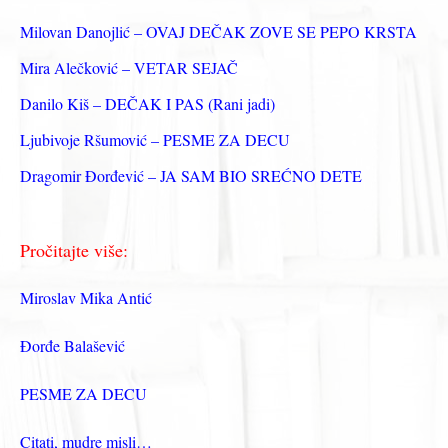
з
Milovan Danojlić – OVAJ DEČAK ZOVE SE PEPO KRSTA
а
Mira Alečković – VETAR SEJAČ
:
Danilo Kiš – DEČAK I PAS (Rani jadi)
Ljubivoje Ršumović – PESME ZA DECU
Dragomir Đorđević – JA SAM BIO SREĆNO DETE
Pročitajte više:
Miroslav Mika Antić
Đorđe Balašević
PESME ZA DECU
Citati, mudre misli…