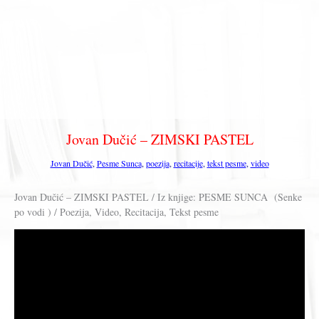
Jovan Dučić – ZIMSKI PASTEL
Jovan Dučić
,
Pesme Sunca
,
poezija
,
recitacije
,
tekst pesme
,
video
Jovan Dučić – ZIMSKI PASTEL / Iz knjige: PESME SUNCA (Senke
po vodi ) / Poezija, Video, Recitacija, Tekst pesme