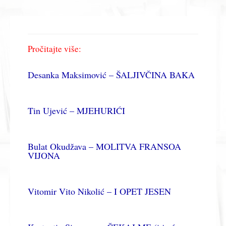
Pročitajte više:
Desanka Maksimović – ŠALJIVČINA BAKA
Tin Ujević – MJEHURIĆI
Bulat Okudžava – MOLITVA FRANSOA
VIJONA
Vitomir Vito Nikolić – I OPET JESEN