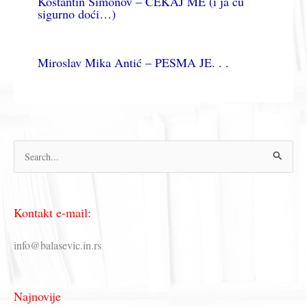
Kostantin Simonov – ČEKAJ ME (i ja ću
sigurno doći…)
Miroslav Mika Antić – PESMA JE. . .
П
р
е
Kontakt e-mail:
т
р
info@balasevic.in.rs
а
г
Najnovije
а