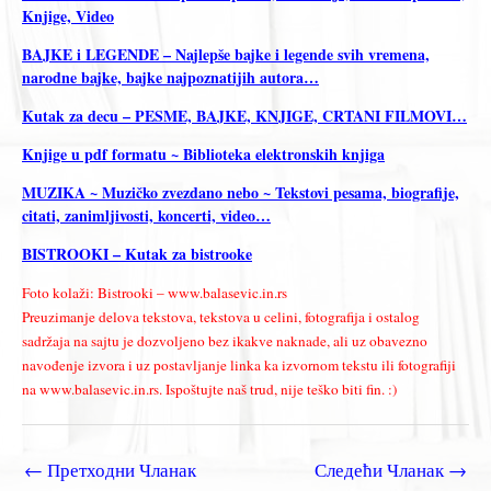
Knjige, Video
BAJKE i LEGENDE – Najlepše bajke i legende svih vremena,
narodne bajke, bajke najpoznatijih autora…
Kutak za decu – PESME, BAJKE, KNJIGE, CRTANI FILMOVI…
Knjige u pdf formatu ~ Biblioteka elektronskih knjiga
MUZIKA ~ Muzičko zvezdano nebo ~ Tekstovi pesama, biografije,
citati, zanimljivosti, koncerti, video…
BISTROOKI – Kutak za bistrooke
Foto kolaži: Bistrooki – www.balasevic.in.rs
Preuzimanje delova tekstova, tekstova u celini, fotografija i ostalog
sadržaja na sajtu je dozvoljeno bez ikakve naknade, ali uz obavezno
navođenje izvora i uz postavljanje linka ka izvornom tekstu ili fotografiji
na www.balasevic.in.rs. Ispoštujte naš trud, nije teško biti fin. :)
←
Претходни Чланак
Следећи Чланак
→