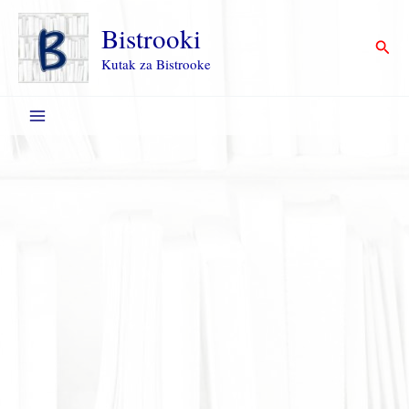
Пређи
на
Bistrooki
Прет
садржај
Kutak za Bistrooke