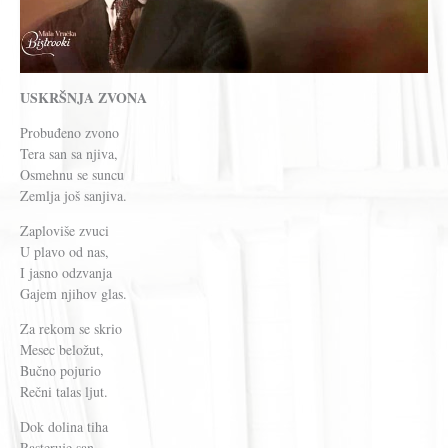
USKRŠNJA ZVONA
Probuđeno zvono
Tera san sa njiva,
Osmehnu se suncu
Zemlja još sanjiva.
Zaploviše zvuci
U plavo od nas,
I jasno odzvanja
Gajem njihov glas.
Za rekom se skrio
Mesec beložut,
Bučno pojurio
Rečni talas ljut.
Dok dolina tiha
Rasteruje san,