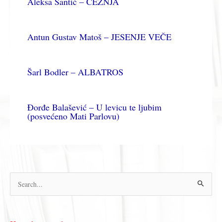
Aleksa Šantić – ČEŽNJA
Antun Gustav Matoš – JESENJE VEČE
Šarl Bodler – ALBATROS
Đorđe Balašević – U levicu te ljubim
(posvećeno Mati Parlovu)
П
р
е