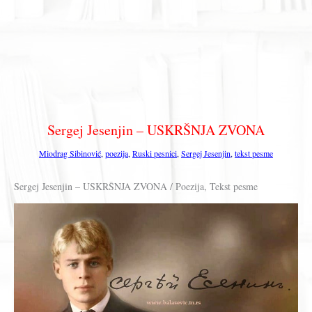
Sergej Jesenjin – USKRŠNJA ZVONA
Miodrag Sibinović
,
poezija
,
Ruski pesnici
,
Sergej Jesenjin
,
tekst pesme
Sergej Jesenjin – USKRŠNJA ZVONA / Poezija, Tekst pesme