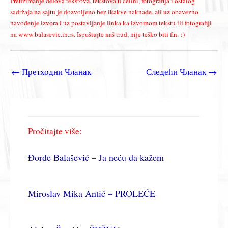
Preuzimanje delova tekstova, tekstova u celini, fotografija i ostalog
sadržaja na sajtu je dozvoljeno bez ikakve naknade, ali uz obavezno
navođenje izvora i uz postavljanje linka ka izvornom tekstu ili fotografiji
na www.balasevic.in.rs. Ispoštujte naš trud, nije teško biti fin. :)
←
Претходни Чланак
Следећи Чланак
→
Pročitajte više:
Đorđe Balašević – Ja neću da kažem
Miroslav Mika Antić – PROLEĆE