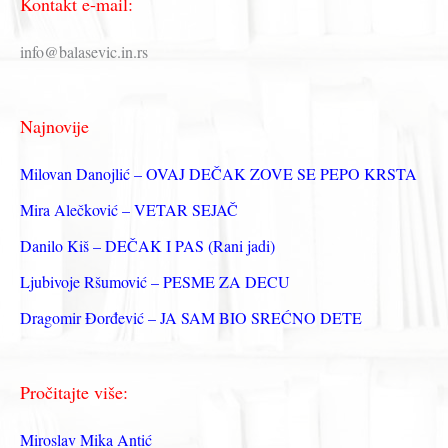
Kontakt e-mail:
т
р
info@balasevic.in.rs
а
г
Najnovije
а
з
Milovan Danojlić – OVAJ DEČAK ZOVE SE PEPO KRSTA
а
Mira Alečković – VETAR SEJAČ
:
Danilo Kiš – DEČAK I PAS (Rani jadi)
Ljubivoje Ršumović – PESME ZA DECU
Dragomir Đorđević – JA SAM BIO SREĆNO DETE
Pročitajte više:
Miroslav Mika Antić