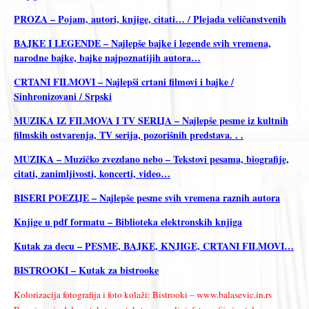
PROZA – Pojam, autori, knjige, citati… / Plejada veličanstvenih
BAJKE I LEGENDE – Najlepše bajke i legende svih vremena,
narodne bajke, bajke najpoznatijih autora…
CRTANI FILMOVI – Najlepši crtani filmovi i bajke /
Sinhronizovani / Srpski
MUZIKA IZ FILMOVA I TV SERIJA – Najlepše pesme iz kultnih
filmskih ostvarenja, TV serija, pozorišnih predstava. . .
MUZIKA – Muzičko zvezdano nebo – Tekstovi pesama, biografije,
citati, zanimljivosti, koncerti, video…
BISERI POEZIJE – Najlepše pesme svih vremena raznih autora
Knjige u pdf formatu – Biblioteka elektronskih knjiga
Kutak za decu – PESME, BAJKE, KNJIGE, CRTANI FILMOVI…
BISTROOKI – Kutak za bistrooke
Kolorizacija fotografija i foto kolaži: Bistrooki – www.balasevic.in.rs