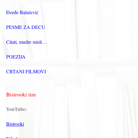
Đorđe Balašević
PESME ZA DECU
Citati, mudre misli…
POEZIJA
CRTANI FILMOVI
Bistrooki tim
YouTube:
Bistrooki