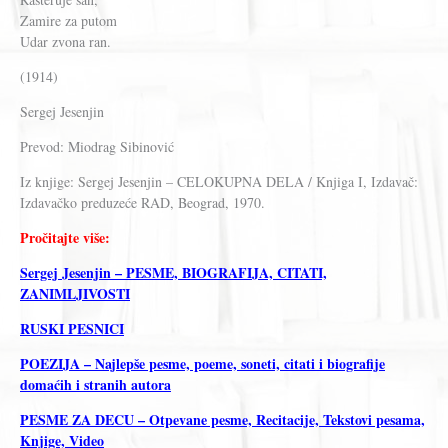
Zamire za putom
Udar zvona ran.
(1914)
Sergej Jesenjin
Prevod: Miodrag Sibinović
Iz knjige: Sergej Jesenjin – CELOKUPNA DELA / Knjiga I, Izdavač:
Izdavačko preduzeće RAD, Beograd, 1970.
Pročitajte više:
Sergej Jesenjin – PESME, BIOGRAFIJA, CITATI,
ZANIMLJIVOSTI
RUSKI PESNICI
POEZIJA – Najlepše pesme, poeme, soneti, citati i biografije
domaćih i stranih autora
PESME ZA DECU – Otpevane pesme, Recitacije, Tekstovi pesama,
Knjige, Video