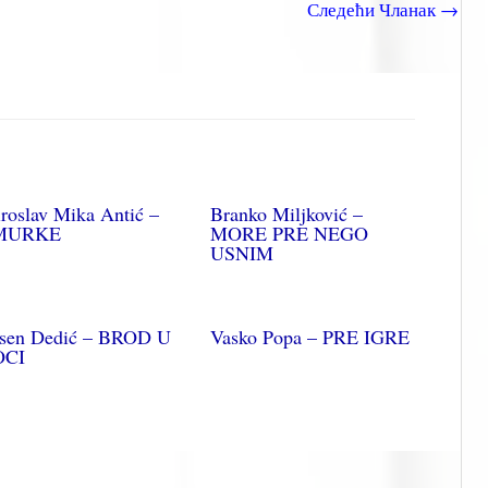
Следећи Чланак
→
roslav Mika Antić –
Branko Miljković –
MURKE
MORE PRE NEGO
USNIM
sen Dedić – BROD U
Vasko Popa – PRE IGRE
OCI