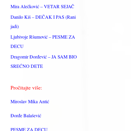
:
Mira Alečković – VETAR SEJAČ
Danilo Kiš – DEČAK I PAS (Rani
jadi)
Ljubivoje Ršumović – PESME ZA
DECU
Dragomir Đorđević – JA SAM BIO
SREĆNO DETE
Pročitajte više:
Miroslav Mika Antić
Đorđe Balašević
PESME ZA DECU