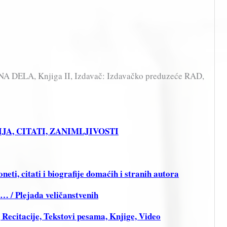
NA DELA, Knjiga II, Izdavač: Izdavačko preduzeće RAD,
FIJA, CITATI, ZANIMLJIVOSTI
ti, citati i biografije domaćih i stranih autora
i… / Plejada veličanstvenih
citacije, Tekstovi pesama, Knjige, Video