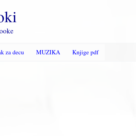
oki
rooke
k za decu
MUZIKA
Knjige pdf