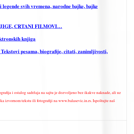
legende svih vremena, narodne bajke, bajke
KNJIGE, CRTANI FILMOVI…
ktronskih knjiga
stovi pesama, biografije, citati, zanimljivosti,
ografija i ostalog sadržaja na sajtu je dozvoljeno bez ikakve naknade, ali uz
a izvornom tekstu ili fotografiji na www.balasevic.in.rs. Ispoštujte naš