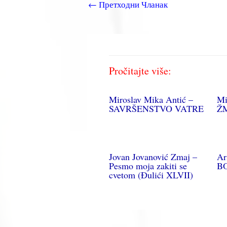
←
Претходни Чланак
Pročitajte više:
Miroslav Mika Antić –
Mi
SAVRŠENSTVO VATRE
Ž
Jovan Jovanović Zmaj –
Ar
Pesmo moja zakiti se
B
cvetom (Đulići XLVII)