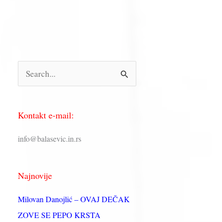
П
р
е
Kontakt e-mail:
т
р
info@balasevic.in.rs
а
г
Najnovije
а
з
Milovan Danojlić – OVAJ DEČAK
а
ZOVE SE PEPO KRSTA