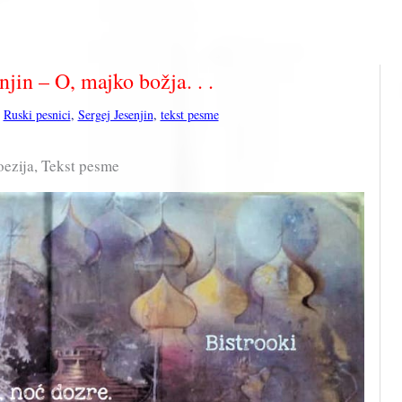
njin – O, majko božja. . .
,
Ruski pesnici
,
Sergej Jesenjin
,
tekst pesme
Poezija, Tekst pesme