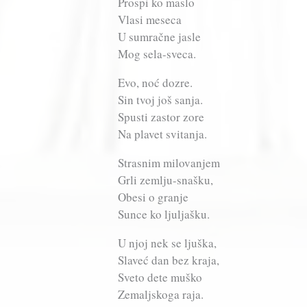
Prospi ko maslo
Vlasi meseca
U sumračne jasle
Mog sela-sveca.
Evo, noć dozre.
Sin tvoj još sanja.
Spusti zastor zore
Na plavet svitanja.
Strasnim milovanjem
Grli zemlju-snašku,
Obesi o granje
Sunce ko ljuljašku.
U njoj nek se ljuška,
Slaveć dan bez kraja,
Sveto dete muško
Zemaljskoga raja.