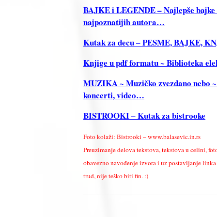
BAJKE i LEGENDE – Najlepše bajke i 
najpoznatijih autora…
Kutak za decu – PESME, BAJKE, 
Knjige u pdf formatu ~ Biblioteka ele
MUZIKA ~ Muzičko zvezdano nebo ~ Tek
koncerti, video…
BISTROOKI – Kutak za bistrooke
Foto kolaži: Bistrooki – www.balasevic.in.rs
Preuzimanje delova tekstova, tekstova u celini, fot
obavezno navođenje izvora i uz postavljanje linka k
trud, nije teško biti fin. :)