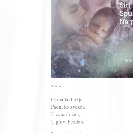
* * *
O, majko božja,
Padni ko zvezda
U zaparložen,
U gluvi bezdan.