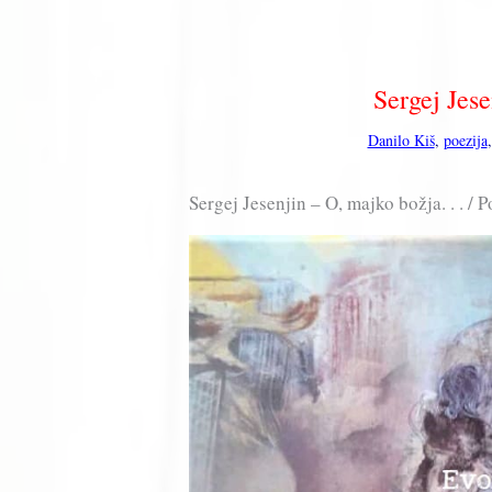
Sergej Jese
Danilo Kiš
,
poezija
Sergej Jesenjin – O, majko božja. . . / 