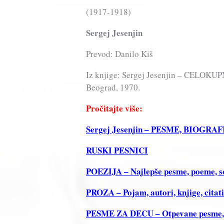
(1917-1918)
Sergej Jesenjin
Prevod: Danilo Kiš
Iz knjige: Sergej Jesenjin – CELOKUP
Beograd, 1970.
Pročitajte više:
Sergej Jesenjin – PESME, BIOGRA
RUSKI PESNICI
POEZIJA – Najlepše pesme, poeme, sone
PROZA – Pojam, autori, knjige, citat
PESME ZA DECU – Otpevane pesme, Re