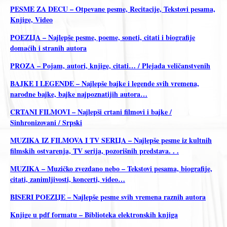
PESME ZA DECU – Otpevane pesme, Recitacije, Tekstovi pesama,
Knjige, Video
POEZIJA – Najlepše pesme, poeme, soneti, citati i biografije
domaćih i stranih autora
PROZA – Pojam, autori, knjige, citati… / Plejada veličanstvenih
BAJKE I LEGENDE – Najlepše bajke i legende svih vremena,
narodne bajke, bajke najpoznatijih autora…
CRTANI FILMOVI – Najlepši crtani filmovi i bajke /
Sinhronizovani / Srpski
MUZIKA IZ FILMOVA I TV SERIJA – Najlepše pesme iz kultnih
filmskih ostvarenja, TV serija, pozorišnih predstava. . .
MUZIKA – Muzičko zvezdano nebo – Tekstovi pesama, biografije,
citati, zanimljivosti, koncerti, video…
BISERI POEZIJE – Najlepše pesme svih vremena raznih autora
Knjige u pdf formatu – Biblioteka elektronskih knjiga