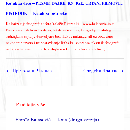
Kutak za decu – PESME, BAJKE, KNJIGE, CRTANI FILMOVI…
BISTROOKI – Kutak za bistrooke
Kolorizacija fotografija i foto kolaži: Bistrooki – www.balasevic.in.rs
Preuzimanje delova tekstova, tekstova u celini, fotografija i ostalog
sadržaja na sajtu je dozvoljeno bez ikakve naknade, ali uz obavezno
navođenje izvora i uz postavljanje linka ka izvornom tekstu ili fotografiji
na www.balasevic.in.rs. Ispoštujte naš trud, nije teško biti fin. :)
←
Претходни Чланак
Следећи Чланак
→
Pročitajte više:
Đorđe Balašević – Ilona (druga verzija)