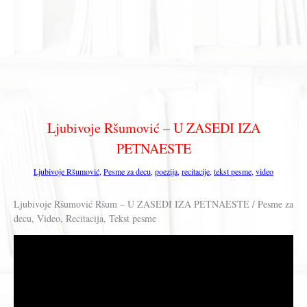
Ljubivoje Ršumović – U ZASEDI IZA
PETNAESTE
Ljubivoje Ršumović
,
Pesme za decu
,
poezija
,
recitacije
,
tekst pesme
,
video
Ljubivoje Ršumović Ršum – U ZASEDI IZA PETNAESTE / Pesme za
decu, Video, Recitacija, Tekst pesme