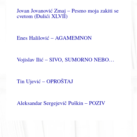
Jovan Jovanović Zmaj – Pesmo moja zakiti se
cvetom (Đulići XLVII)
Enes Halilović – AGAMEMNON
Vojislav Ilić – SIVO, SUMORNO NEBO…
Tin Ujević – OPROŠTAJ
Aleksandar Sergejevič Puškin – POZIV