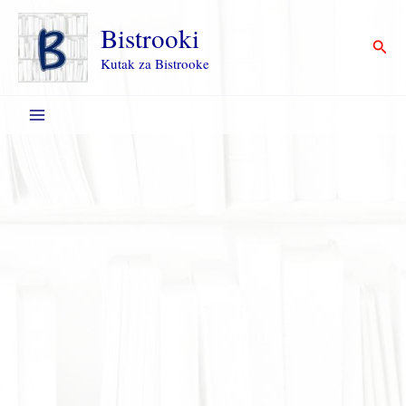
Пређи
на
Bistrooki
Прет
садржај
Kutak za Bistrooke