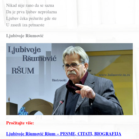
Nikad nije rano da se sazna
Da je prva ljubav neprolazna
Ljubav čeka požurite gde ste
U zasedi iza petnaeste
Ljubivoje Ršumović
Pročitajte više:
Ljubivoje Ršumović Ršum – PESME, CITATI, BIOGRAFIJA