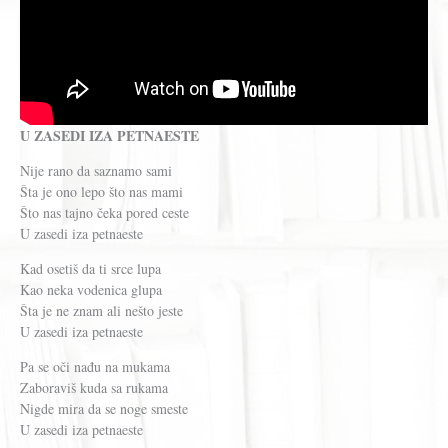
U ZASEDI IZA PETNAESTE
Nije rano da saznamo sami
Šta je ono lepo što nas mami
Što nas tajno čeka pored ceste
U zasedi iza petnaeste
Kad osetiš da ti srce lupa
Kao neka vodenica glupa
Šta je ne znam ali nešto jeste
U zasedi iza petnaeste
Pa se oči nađu na mukama
Zaboraviš kuda sa rukama
Nigde mira da se noge smeste
U zasedi iza petnaeste