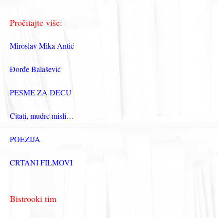
Pročitajte više:
Miroslav Mika Antić
Đorđe Balašević
PESME ZA DECU
Citati, mudre misli…
POEZIJA
CRTANI FILMOVI
Bistrooki tim