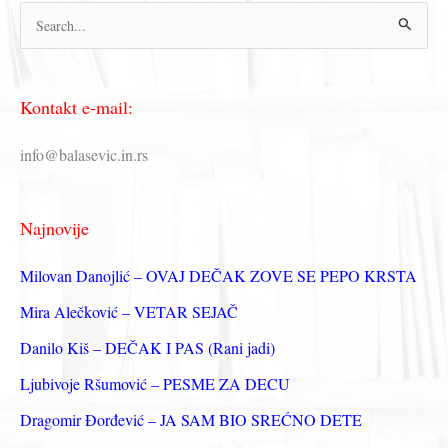
П
р
е
Kontakt e-mail:
т
р
info@balasevic.in.rs
а
г
Najnovije
а
з
Milovan Danojlić – OVAJ DEČAK ZOVE SE PEPO KRSTA
а
Mira Alečković – VETAR SEJAČ
:
Danilo Kiš – DEČAK I PAS (Rani jadi)
Ljubivoje Ršumović – PESME ZA DECU
Dragomir Đorđević – JA SAM BIO SREĆNO DETE