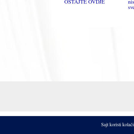
OSTAJTE OVDJE
ni
sv
Sajt koristi kola