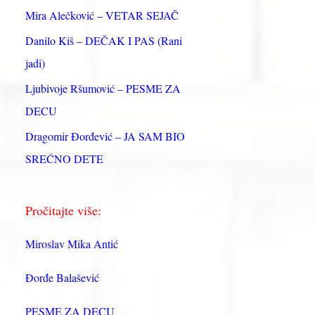
:
Mira Alečković – VETAR SEJAČ
Danilo Kiš – DEČAK I PAS (Rani
jadi)
Ljubivoje Ršumović – PESME ZA
DECU
Dragomir Đorđević – JA SAM BIO
SREĆNO DETE
Pročitajte više:
Miroslav Mika Antić
Đorđe Balašević
PESME ZA DECU