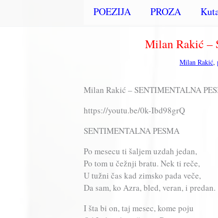
POEZIJA
PROZA
Kuta
Milan Rakić
Milan Rakić
,
Milan Rakić – SENTIMENTALNA PESMA 
https://youtu.be/0k-Ibd98grQ
SENTIMENTALNA PESMA
Po mesecu ti šaljem uzdah jedan,
Po tom u čežnji bratu. Nek ti reče,
U tužni čas kad zimsko pada veče,
Da sam, ko Azra, bled, veran, i predan.
I šta bi on, taj mesec, kome poju