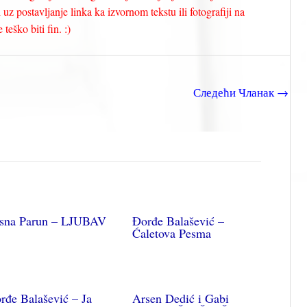
uz postavljanje linka ka izvornom tekstu ili fotografiji na
teško biti fin. :)
Следећи Чланак
→
sna Parun – LJUBAV
Đorđe Balašević –
Ćaletova Pesma
rđe Balašević – Ja
Arsen Dedić i Gabi