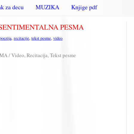
k za decu
MUZIKA
Knjige pdf
 – SENTIMENTALNA PESMA
poezija
,
recitacije
,
tekst pesme
,
video
/ Video, Recitacija, Tekst pesme