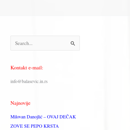
П
р
е
Kontakt e-mail:
т
р
info@balasevic.in.rs
а
г
Najnovije
а
з
Milovan Danojlić – OVAJ DEČAK
а
ZOVE SE PEPO KRSTA