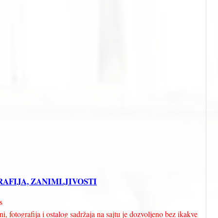
GRAFIJA, ZANIMLJIVOSTI
s
i, fotografija i ostalog sadržaja na sajtu je dozvoljeno bez ikakve