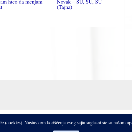
sam hteo da menjam
Novak – ŠU, ŠU, ŠU
et
(Tajna)
Copyright © 2017- 2026 Bistrooki
čiće (cookies). Nastavkom korišćenja ovog sajta saglasni ste sa našom u