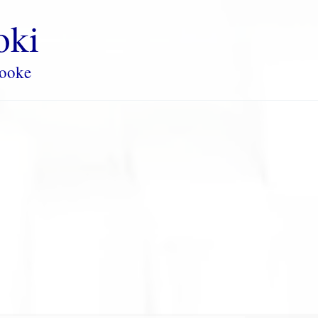
oki
rooke