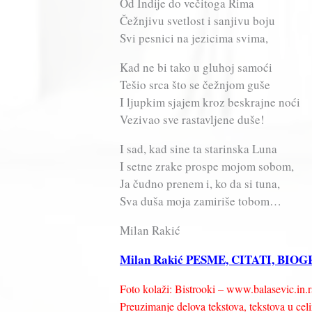
Od Indije do večitoga Rima
Čežnjivu svetlost i sanjivu boju
Svi pesnici na jezicima svima,
Kad ne bi tako u gluhoj samoći
Tešio srca što se čežnjom guše
I ljupkim sjajem kroz beskrajne noći
Vezivao sve rastavljene duše!
I sad, kad sine ta starinska Luna
I setne zrake prospe mojom sobom,
Ja čudno prenem i, ko da si tuna,
Sva duša moja zamiriše tobom…
Milan Rakić
Milan Rakić PESME, CITATI, BIO
Foto kolaži: Bistrooki – www.balasevic.in.r
Preuzimanje delova tekstova, tekstova u celin