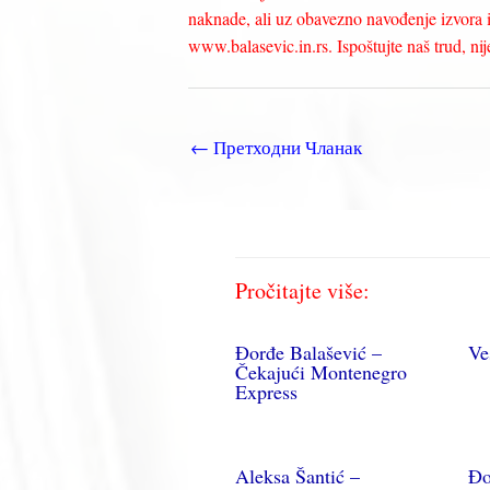
naknade, ali uz obavezno navođenje izvora i 
www.balasevic.in.rs. Ispoštujte naš trud, nije 
←
Претходни Чланак
Pročitajte više:
Đorđe Balašević –
Ve
Čekajući Montenegro
Express
Aleksa Šantić –
Đo