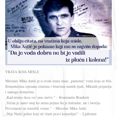
VRATA KOJA MISLE
Miroslav Mika Antić je u svom stanu imao „pametna“ vrata koja su bila
flomasterima ispisana citatima i biserima umnih ljudi, Mikinih prijatelja
i samoga domaćina:
„Kad nismo deca već smo mrtvi.“ – Konstantin Brankuši
„Večan je samo onaj ko nema pojma šta je kalendar, sat i istorija.
Privremeni su izmislili vreme.“ – Miroslav Mika Antić
„Nije Nušić jedini koji od vlasti pravi komediju!“ – Ljubomir