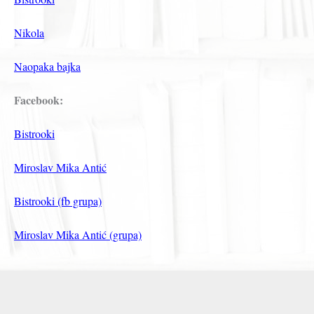
Nikola
Naopaka bajka
Facebook:
Bistrooki
Miroslav Mika Antić
Bistrooki (fb grupa)
Miroslav Mika Antić (grupa)