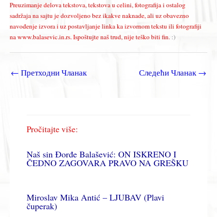
Preuzimanje delova tekstova, tekstova u celini, fotografija i ostalog
sadržaja na sajtu je dozvoljeno bez ikakve naknade, ali uz obavezno
navođenje izvora i uz postavljanje linka ka izvornom tekstu ili fotografiji
na www.balasevic.in.rs. Ispoštujte naš trud, nije teško biti fin.
:)
←
Претходни Чланак
Следећи Чланак
→
Pročitajte više:
Naš sin Đorđe Balašević: ON ISKRENO I
ČEDNO ZAGOVARA PRAVO NA GREŠKU
Miroslav Mika Antić – LJUBAV (Plavi
čuperak)