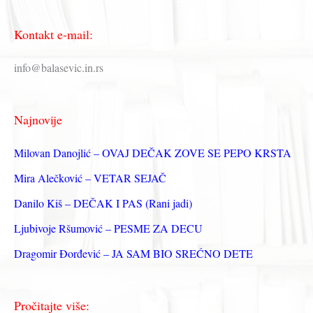
е
Kontakt e-mail:
т
р
info@balasevic.in.rs
а
г
Najnovije
а
з
Milovan Danojlić – OVAJ DEČAK ZOVE SE PEPO KRSTA
а
Mira Alečković – VETAR SEJAČ
:
Danilo Kiš – DEČAK I PAS (Rani jadi)
Ljubivoje Ršumović – PESME ZA DECU
Dragomir Đorđević – JA SAM BIO SREĆNO DETE
Pročitajte više: