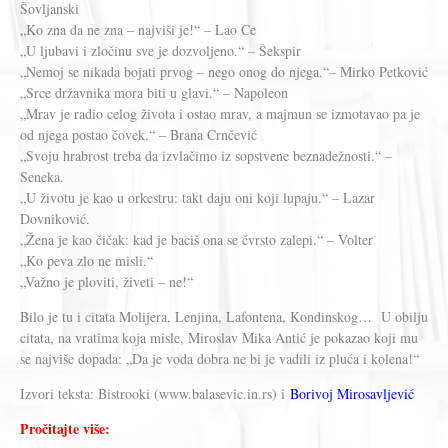
Šovljanski
„Ko zna da ne zna – najviši je!“ – Lao Ce
„U ljubavi i zločinu sve je dozvoljeno.“ – Šekspir
„Nemoj se nikada bojati prvog – nego onog do njega.“– Mirko Petković
„Srce državnika mora biti u glavi.“ – Napoleon
„Mrav je radio celog života i ostao mrav, a majmun se izmotavao pa je
od njega postao čovek.“ – Brana Crnčević
„Svoju hrabrost treba da izvlačimo iz sopstvene beznadežnosti.“ –
Seneka.
„U životu je kao u orkestru: takt daju oni koji lupaju.“ – Lazar
Dovniković.
„Žena je kao čičak: kad je baciš ona se čvrsto zalepi.“ – Volter
„Ko peva zlo ne misli.“
„Važno je ploviti, živeti – ne!“
Bilo je tu i citata Molijera, Lenjina, Lafontena, Kondinskog… U obilju
citata, na vratima koja misle, Miroslav Mika Antić je pokazao koji mu
se najviše dopada: „Da je voda dobra ne bi je vadili iz pluća i kolena!“
Izvori teksta: Bistrooki (www.balasevic.in.rs) i
Borivoj Mirosavljević
Pročitajte više: