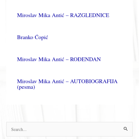
Miroslav Mika Antić – RAZGLEDNICE
Branko Ćopić
Miroslav Mika Antić – ROĐENDAN
Miroslav Mika Antić – AUTOBIOGRAFIJA
(pesma)
П
р