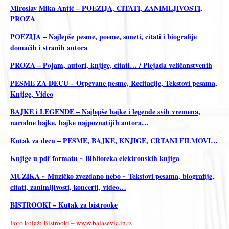
Miroslav Mika Antić – POEZIJA, CITATI, ZANIMLJIVOSTI,
PROZA
POEZIJA – Najlepše pesme, poeme, soneti, citati i biografije
domaćih i stranih autora
PROZA – Pojam, autori, knjige, citati… / Plejada veličanstvenih
PESME ZA DECU – Otpevane pesme, Recitacije, Tekstovi pesama,
Knjige, Video
BAJKE i LEGENDE – Najlepše bajke i legende svih vremena,
narodne bajke, bajke najpoznatijih autora…
Kutak za decu – PESME, BAJKE, KNJIGE, CRTANI FILMOVI…
Knjige u pdf formatu ~ Biblioteka elektronskih knjiga
MUZIKA ~ Muzičko zvezdano nebo ~ Tekstovi pesama, biografije,
citati, zanimljivosti, koncerti, video…
BISTROOKI – Kutak za bistrooke
Foto kolaž: Bistrooki – www.balasevic.in.rs