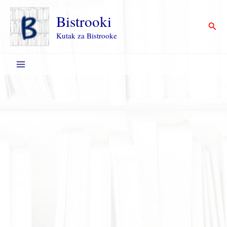
Пређи
на
Bistrooki
Прет
садржај
Kutak za Bistrooke