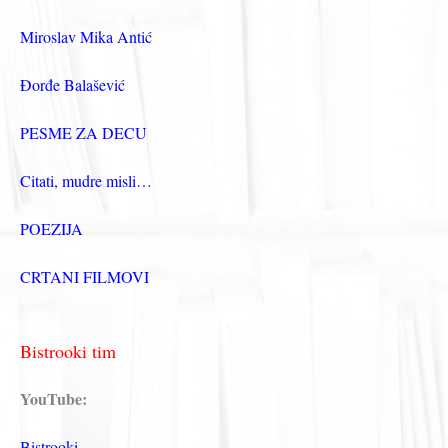
Miroslav Mika Antić
Đorđe Balašević
PESME ZA DECU
Citati, mudre misli…
POEZIJA
CRTANI FILMOVI
Bistrooki tim
YouTube:
Bistrooki