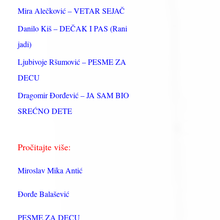
:
Mira Alečković – VETAR SEJAČ
Danilo Kiš – DEČAK I PAS (Rani
jadi)
Ljubivoje Ršumović – PESME ZA
DECU
Dragomir Đorđević – JA SAM BIO
SREĆNO DETE
Pročitajte više:
Miroslav Mika Antić
Đorđe Balašević
PESME ZA DECU