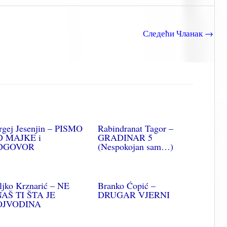
Следећи Чланак
→
rgej Jesenjin – PISMO
Rabindranat Tagor –
 MAJKE i
GRADINAR 5
DGOVOR
(Nespokojan sam…)
ljko Krznarić – NE
Branko Ćopić –
AŠ TI ŠTA JE
DRUGAR VJERNI
OJVODINA