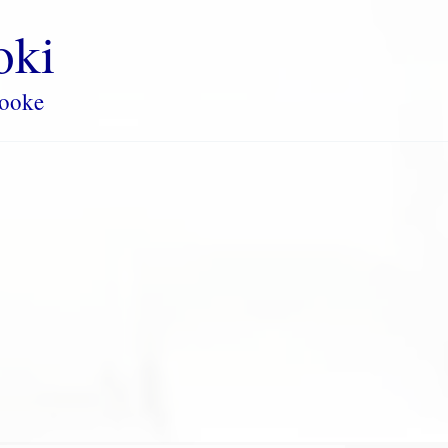
oki
rooke