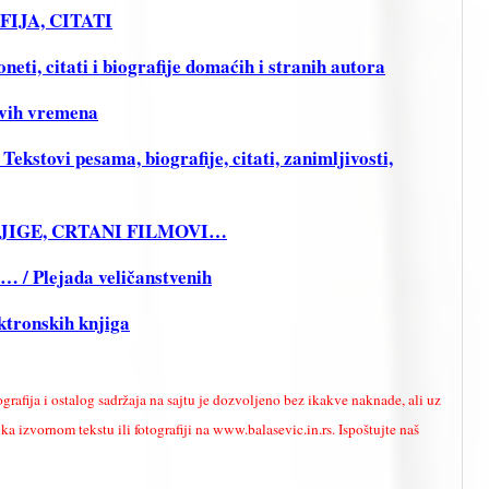
FIJA, CITATI
ti, citati i biografije domaćih i stranih autora
vih vremena
stovi pesama, biografije, citati, zanimljivosti,
KNJIGE, CRTANI FILMOVI…
i… / Plejada veličanstvenih
ktronskih knjiga
ografija i ostalog sadržaja na sajtu je dozvoljeno bez ikakve naknade, ali uz
a izvornom tekstu ili fotografiji na www.balasevic.in.rs. Ispoštujte naš