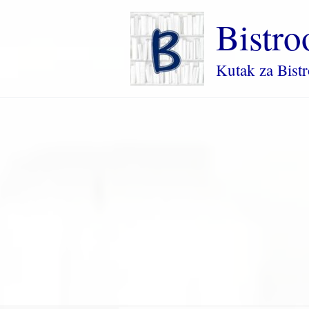
Пређи
Bistro
на
садржај
Kutak za Bist