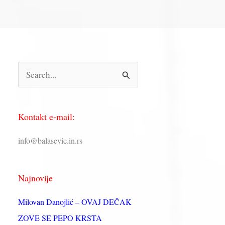
П
р
е
Kontakt e-mail:
т
р
info@balasevic.in.rs
а
г
Najnovije
а
з
Milovan Danojlić – OVAJ DEČAK
а
ZOVE SE PEPO KRSTA