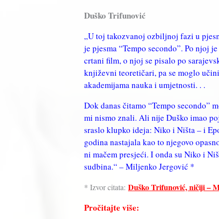
Duško Trifunović
„U toj takozvanoj ozbiljnoj fazi u pjes
je pjesma “Tempo secondo”. Po njoj je 
crtani film, o njoj se pisalo po sarajevs
književni teoretičari, pa se moglo uči
akademijama nauka i umjetnosti. . .
Dok danas čitamo “Tempo secondo” može
mi nismo znali. Ali nije Duško imao po
sraslo klupko ideja: Niko i Ništa – i E
godina nastajala kao to njegovo opasno 
ni mačem presjeći. I onda su Niko i Niš
sudbina.“ – Miljenko Jergović *
Duško Trifunović, ničiji – 
* Izvor citata:
Pročitajte više: