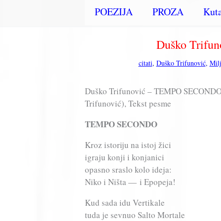
POEZIJA
PROZA
Kuta
Duško Trif
citati
,
Duško Trifunović
,
Mil
Duško Trifunović – TEMPO SECONDO / 
Trifunović), Tekst pesme
TEMPO SECONDO
Kroz istoriju na istoj žici
igraju konji i konjanici
opasno sraslo kolo ideja:
Niko i Ništa — i Epopeja!
Kud sada idu Vertikale
tuda je sevnuo Salto Mortale