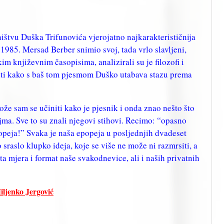
ništvu Duška Trifunovića vjerojatno najkarakterističnija
1985. Mersad Berber snimio svoj, tada vrlo slavljeni,
kim književnim časopisima, analizirali su je filozofi i
niti kako s baš tom pjesmom Duško utabava stazu prema
 sam se učiniti kako je pjesnik i onda znao nešto što
jma. Sve to su znali njegovi stihovi. Recimo: “opasno
popeja!” Svaka je naša epopeja u posljednjih dvadeset
sraslo klupko ideja, koje se više ne može ni razmrsiti, a
ta mjera i format naše svakodnevice, ali i naših privatnih
Miljenko Jergović