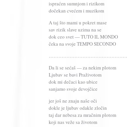
ispraćen sumnjom i rizikom
dočekan cvećem i muzikom
A taj što mami u pokret mase
sav rizik slave uzima na se
dok ceo svet — TUTO IL MONDO
čeka na svoje TEMPO SECONDO
…………………………………………
Da li se sećaš — za nekim plotom
Ljubav se bavi Praživotom
dok mi dečaci kao ubice
sanjamo svoje devojčice
jer još ne znaju naše oči
dokle je ljubav odakle zločin
taj dar nebesa za mračnim plotom
koji nas veže sa životom