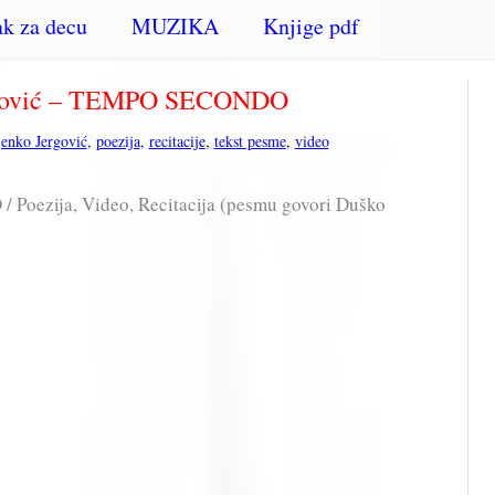
k za decu
MUZIKA
Knjige pdf
unović – TEMPO SECONDO
jenko Jergović
,
poezija
,
recitacije
,
tekst pesme
,
video
Poezija, Video, Recitacija (pesmu govori Duško