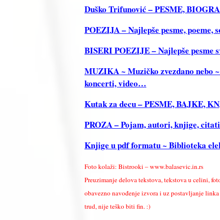
Duško Trifunović – PESME, BIOGRA
POEZIJA – Najlepše pesme, poeme, sone
BISERI POEZIJE – Najlepše pesme s
MUZIKA ~ Muzičko zvezdano nebo ~ Tek
koncerti, video…
Kutak za decu – PESME, BAJKE, 
PROZA – Pojam, autori, knjige, citat
Knjige u pdf formatu ~ Biblioteka ele
Foto kolaži: Bistrooki – www.balasevic.in.rs
Preuzimanje delova tekstova, tekstova u celini, fot
obavezno navođenje izvora i uz postavljanje linka k
trud, nije teško biti fin. :)