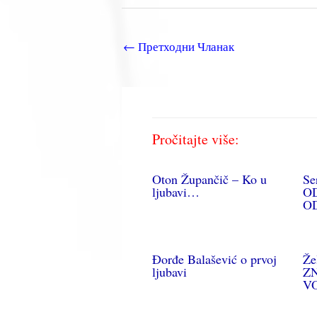
←
Претходни Чланак
Pročitajte više:
Oton Župančič – Ko u
Se
ljubavi…
OD
O
Đorđe Balašević o prvoj
Že
ljubavi
ZN
V