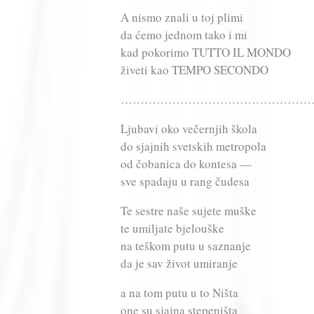
A nismo znali u toj plimi
da ćemo jednom tako i mi
kad pokorimo TUTTO IL MONDO
živeti kao TEMPO SECONDO
…………………………………………
Ljubavi oko večernjih škola
do sjajnih svetskih metropola
od čobanica do kontesa —
sve spadaju u rang čudesa
Te sestre naše sujete muške
te umiljate bjelouške
na teškom putu u saznanje
da je sav život umiranje
a na tom putu u to Ništa
one su sjajna stepeništa