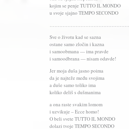
kojim se penje TUTTO IL MONDO
u svoje sjajno TEMPO SECONDO
…………………………………………
Sve o životu kad se sazna
ostane samo zločin i kazna
i samoobmana — ima pravde
i samoodbrana — nisam odavde!
Jer moja duša jasno poima
da je najteže među svojima
a duše samo toliko ima
koliko deliš s dušmanima
a ona raste svakim lomom
i uzvikuje – Ecce homo!
O beli svete TUTTO IL MONDO
dolazi tvoje TEMPO SECONDO