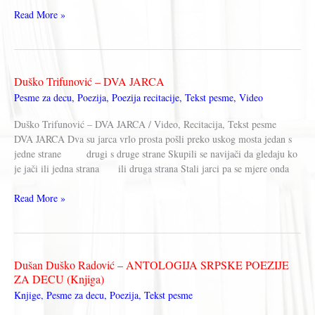
Duško
Read More »
Trifunović
–
ZAVIST
(Nema
Duško Trifunović – DVA JARCA
leka
Pesme za decu
,
Poezija
,
Poezija recitacije
,
Tekst pesme
,
Video
za
čoveka)
Duško Trifunović – DVA JARCA / Video, Recitacija, Tekst pesme
DVA JARCA Dva su jarca vrlo prosta pošli preko uskog mosta jedan s
jedne strane drugi s druge strane Skupili se navijači da gledaju ko
je jači ili jedna strana ili druga strana Stali jarci pa se mjere onda
Duško
Read More »
Trifunović
–
DVA
JARCA
Dušan Duško Radović – ANTOLOGIJA SRPSKE POEZIJE
ZA DECU (Knjiga)
Knjige
,
Pesme za decu
,
Poezija
,
Tekst pesme