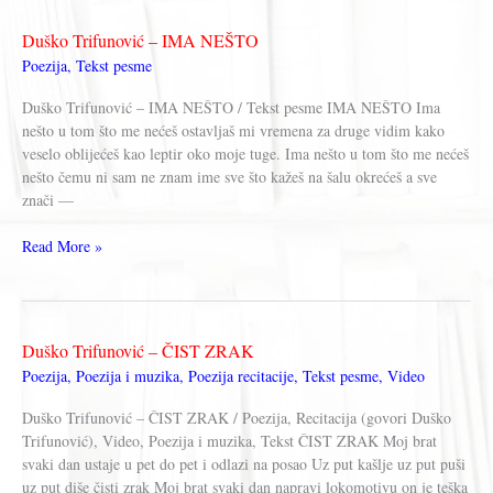
BIOGRAFIJA
Duško Trifunović – IMA NEŠTO
Poezija
,
Tekst pesme
Duško Trifunović – IMA NEŠTO / Tekst pesme IMA NEŠTO Ima
nešto u tom što me nećeš ostavljaš mi vremena za druge vidim kako
veselo oblijećeš kao leptir oko moje tuge. Ima nešto u tom što me nećeš
nešto čemu ni sam ne znam ime sve što kažeš na šalu okrećeš a sve
znači —
Duško
Read More »
Trifunović
–
IMA
NEŠTO
Duško Trifunović – ČIST ZRAK
Poezija
,
Poezija i muzika
,
Poezija recitacije
,
Tekst pesme
,
Video
Duško Trifunović – ČIST ZRAK / Poezija, Recitacija (govori Duško
Trifunović), Video, Poezija i muzika, Tekst ČIST ZRAK Moj brat
svaki dan ustaje u pet do pet i odlazi na posao Uz put kašlje uz put puši
uz put diše čisti zrak Moj brat svaki dan napravi lokomotivu on je teška