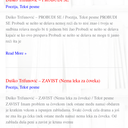
Poezija
,
Tekst pesme
Duško Trifunović – PROBUDI SE / Poezija, Tekst pesme PROBUDI
SE Probudi se nešto se dešava nemoj reći da to nisi znao i tvoja se
sudbina rešava moglo bi ti jednom biti žao Probudi se nešto se dešava
kajaće se ko ovo prespava Probudi se nešto se dešava ne mogu ti jasno
reći šta je
Duško
Read More »
Trifunović
–
PROBUDI
SE
Duško Trifunović – ZAVIST (Nema leka za čoveka)
Poezija
,
Tekst pesme
Duško Trifunović – ZAVIST (Nema leka za čoveka) / Tekst pesme
ZAVIST Imam problem sa čovekom (nek ostane među nama) obdaren
je kratkim vekom a ispunjen zabludama. Svaki čovek cela drama a još
ne zna šta ga čeka (nek ostane među nama) nema leka za čoveka. Od
zabluda duša peni a zavist je kruna svemu