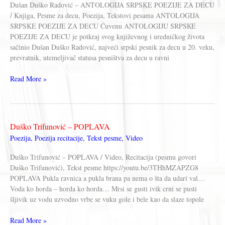
Dušan Duško Radović – ANTOLOGIJA SRPSKE POEZIJE ZA DECU
/ Knjiga, Pesme za decu, Poezija, Tekstovi pesama ANTOLOGIJA
SRPSKE POEZIJE ZA DECU Čuvenu ANTOLOGIJU SRPSКE
POEZIJE ZA DECU je potkraj svog književnog i uredničkog života
sačinio Dušan Duško Radović, najveći srpski pesnik za decu u 20. veku,
prevratnik, utemeljivač statusa pesništva za decu u ravni
Dušan
Read More »
Duško
Radović
–
ANTOLOGIJA
Duško Trifunović – POPLAVA
SRPSKE
Poezija
,
Poezija recitacije
,
Tekst pesme
,
Video
POEZIJE
ZA
Duško Trifunović – POPLAVA / Video, Recitacija (pesmu govori
DECU
Duško Trifunović), Tekst pesme https://youtu.be/3THhMZAPZG8
(Knjiga)
POPLAVA Pukla ravnica a pukla brana pa nema o šta da udari val…
Voda ko horda – horda ko horda… Mrsi se gusti ivik crni se pusti
šljivik uz vodu uzvodno vrbe se vuku gole i bele kao da slaze topole
Duško
Read More »