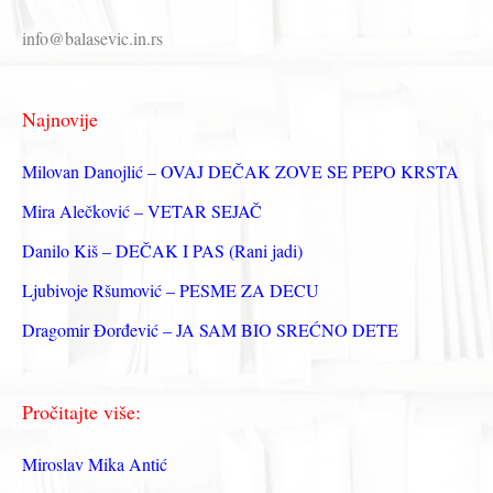
р
info@balasevic.in.rs
а
г
Najnovije
а
з
Milovan Danojlić – OVAJ DEČAK ZOVE SE PEPO KRSTA
а
Mira Alečković – VETAR SEJAČ
:
Danilo Kiš – DEČAK I PAS (Rani jadi)
Ljubivoje Ršumović – PESME ZA DECU
Dragomir Đorđević – JA SAM BIO SREĆNO DETE
Pročitajte više:
Miroslav Mika Antić