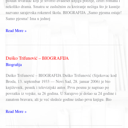
plodan stvaralac koji je stvorio dvadeset knjiga poezije, četiri romana i
nekoliko drama. Smatra se zaslužnim za kreiranje nečega što je kasnije
nazvano sarajevska rokenrol škola. BIOGRAFIJA „Samo pjesma ostaje!
Samo pjesma! Ima u jednoj
Duško
Read More »
Trifunović
Duško Trifunović – BIOGRAFIJA
Biografija
Duško Trifunović – BIOGRAFIJA Duško Trifunović (Sijekovac kod
Broda, 13. septembar 1933 — Novi Sad, 28. januar 2006) je bio
književnik, pesnik i televizijski autor. Prvu pesmu je napisao po
povratku iz vojske, sa 26 godina. U Sarajevo je došao sa 24 godine i
zanatom bravara, ali je već sledeće godine izdao prvu knjigu. Bio
Duško
Read More »
Trifunović
–