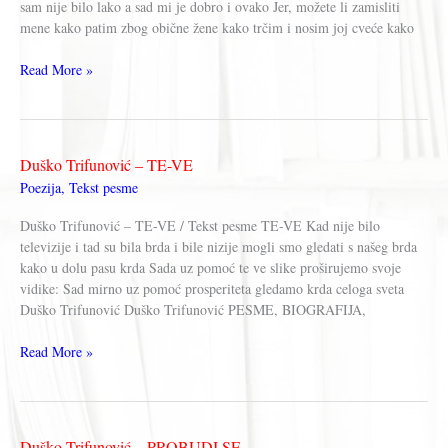
sam nije bilo lako a sad mi je dobro i ovako Jer, možete li zamisliti
mene kako patim zbog obične žene kako trčim i nosim joj cveće kako
Duško
Read More »
Trifunović
–
PATNJA
Duško Trifunović – TE-VE
Poezija
,
Tekst pesme
Duško Trifunović – TE-VE / Tekst pesme TE-VE Kad nije bilo
televizije i tad su bila brda i bile nizije mogli smo gledati s našeg brda
kako u dolu pasu krda Sada uz pomoć te ve slike proširujemo svoje
vidike: Sad mirno uz pomoć prosperiteta gledamo krda celoga sveta
Duško Trifunović Duško Trifunović PESME, BIOGRAFIJA,
Duško
Read More »
Trifunović
–
TE-
VE
Duško Trifunović – PROBUDI SE