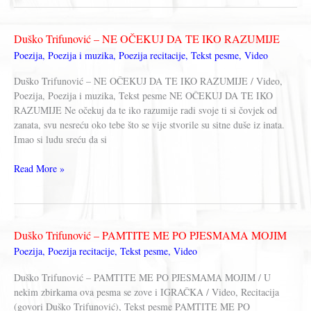
–
MILICIJA
Duško Trifunović – NE OČEKUJ DA TE IKO RAZUMIJE
Poezija
,
Poezija i muzika
,
Poezija recitacije
,
Tekst pesme
,
Video
Duško Trifunović – NE OČEKUJ DA TE IKO RAZUMIJE / Video,
Poezija, Poezija i muzika, Tekst pesme NE OČEKUJ DA TE IKO
RAZUMIJE Ne očekuj da te iko razumije radi svoje ti si čovjek od
zanata, svu nesreću oko tebe što se vije stvorile su sitne duše iz inata.
Imao si ludu sreću da si
Duško
Read More »
Trifunović
–
NE
OČEKUJ
Duško Trifunović – PAMTITE ME PO PJESMAMA MOJIM
DA
Poezija
,
Poezija recitacije
,
Tekst pesme
,
Video
TE
IKO
Duško Trifunović – PAMTITE ME PO PJESMAMA MOJIM / U
RAZUMIJE
nekim zbirkama ova pesma se zove i IGRAČKA / Video, Recitacija
(govori Duško Trifunović), Tekst pesme PAMTITE ME PO