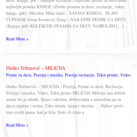
decu, Knjige, pdf / Najlepše recitacije i otpevane pesme za decu naših
najboljih pesnika KNJIGE (Zbirke pesama za decu, recitacije, video,
knjige, pdf): Miroslav Mika Antić: ŠAŠAVA KNJIGA, PLAVI
ČUPERAK Jovan Jovanović Zmaj – NAJLEPŠE PESME ZA DECU
(Knjiga, pdf) KOLEKCIJE PESAMA ZA DECU NAJBOLJIH […]
PESME
Read More »
ZA
DECU
–
Recitacije,
Duško Trifunović – MILICIJA
Video,
Pesme za decu
,
Poezija i muzika
,
Poezija recitacije
,
Tekst pesme
,
Video
Knjige,
Tekstovi
Duško Trifunović – MILICIJA / Poezija, Pesme za decu, Recitacija,
pesama
Poezija i muzika, Video, Tekst pesme MILICIJA Milicija ima dobrih
strana što je mlada, lijepa i okretna, dobroćudna a naoružana pa su
djeca sigurna i sretna. Tako mlada, lijepa i okretna. . . Njihov poziv
ima svojih mana: kad je kiša, blato ili zima a
Duško
Read More »
Trifunović