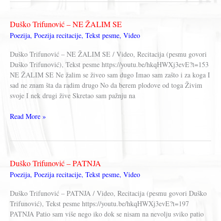
TEMPO
SECONDO
Duško Trifunović – NE ŽALIM SE
Poezija
,
Poezija recitacije
,
Tekst pesme
,
Video
Duško Trifunović – NE ŽALIM SE / Video, Recitacija (pesmu govori
Duško Trifunović), Tekst pesme https://youtu.be/hkqHWXj3evE?t=153
NE ŽALIM SE Ne žalim se živeo sam dugo Imao sam zašto i za koga I
sad ne znam šta da radim drugo No da berem plodove od toga Živim
svoje I nek drugi žive Skretao sam pažnju na
Duško
Read More »
Trifunović
–
NE
ŽALIM
Duško Trifunović – PATNJA
SE
Poezija
,
Poezija recitacije
,
Tekst pesme
,
Video
Duško Trifunović – PATNJA / Video, Recitacija (pesmu govori Duško
Trifunović), Tekst pesme https://youtu.be/hkqHWXj3evE?t=197
PATNJA Patio sam više nego iko dok se nisam na nevolju sviko patio