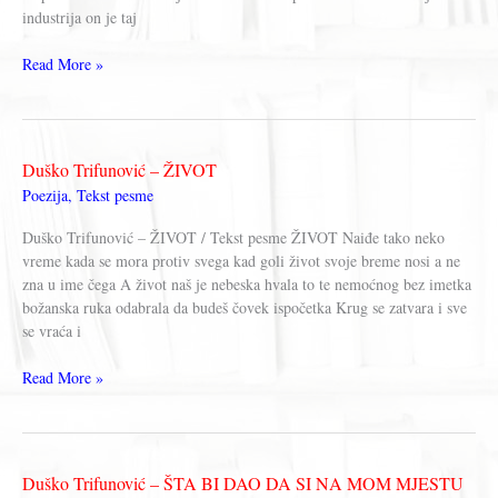
industrija on je taj
Duško
Read More »
Trifunović
–
ČIST
ZRAK
Duško Trifunović – ŽIVOT
Poezija
,
Tekst pesme
Duško Trifunović – ŽIVOT / Tekst pesme ŽIVOT Naiđe tako neko
vreme kada se mora protiv svega kad goli život svoje breme nosi a ne
zna u ime čega A život naš je nebeska hvala to te nemoćnog bez imetka
božanska ruka odabrala da budeš čovek ispočetka Krug se zatvara i sve
se vraća i
Duško
Read More »
Trifunović
–
ŽIVOT
Duško Trifunović – ŠTA BI DAO DA SI NA MOM MJESTU