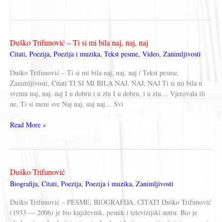
Trifunović
–
POPLAVA
Duško Trifunović – Ti si mi bila naj, naj, naj
Citati
,
Poezija
,
Poezija i muzika
,
Tekst pesme
,
Video
,
Zanimljivosti
Duško Trifunović – Ti si mi bila naj, naj, naj / Tekst pesme,
Zanimljivosti, Citati TI SI MI BILA NAJ, NAJ, NAJ Ti si mi bila u
svemu naj, naj, naj I u dobru i u zlu I u dobru, i u zlu… Vjerovala ili
ne, Ti si meni sve Naj naj, naj naj… Svi
Duško
Read More »
Trifunović
–
Ti
si
Duško Trifunović
mi
Biografija
,
Citati
,
Poezija
,
Poezija i muzika
,
Zanimljivosti
bila
naj,
Duško Trifunović – PESME, BIOGRAFIJA, CITATI Duško Trifunović
naj,
(1933 — 2006) je bio književnik, pesnik i televizijski autor. Bio je
naj