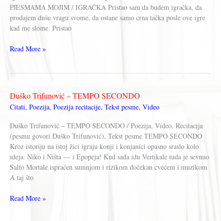
PJESMAMA MOJIM / IGRAČKA Pristao sam da budem igračka, da
prodajem dušu vragu svome, da ostane samo crna tačka posle ove igre
kad me slome. Pristao
Duško
Read More »
Trifunović
–
PAMTITE
ME
Duško Trifunović – TEMPO SECONDO
PO
Citati
,
Poezija
,
Poezija recitacije
,
Tekst pesme
,
Video
PJESMAMA
MOJIM
Duško Trifunović – TEMPO SECONDO / Poezija, Video, Recitacija
(pesmu govori Duško Trifunović), Tekst pesme TEMPO SECONDO
Kroz istoriju na istoj žici igraju konji i konjanici opasno sraslo kolo
ideja: Niko i Ništa — i Epopeja! Kud sada idu Vertikale tuda je sevnuo
Salto Mortale ispraćen sumnjom i rizikom dočekan cvećem i muzikom
A taj što
Duško
Read More »
Trifunović
–