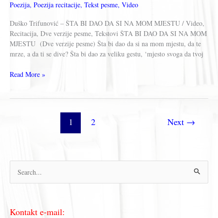
Poezija
,
Poezija recitacije
,
Tekst pesme
,
Video
Duško Trifunović – ŠTA BI DAO DA SI NA MOM MJESTU / Video,
Recitacija, Dve verzije pesme, Tekstovi ŠTA BI DAO DA SI NA MOM
MJESTU (Dve verzije pesme) Šta bi dao da si na mom mjestu, da te
mrze, a da ti se dive? Šta bi dao za veliku gestu, ‘mjesto svoga da tvoj
Duško
Read More »
Trifunović
–
ŠTA
BI
1
2
Next
→
DAO
DA
SI
NA
MOM
П
MJESTU
р
е
Kontakt e-mail:
т