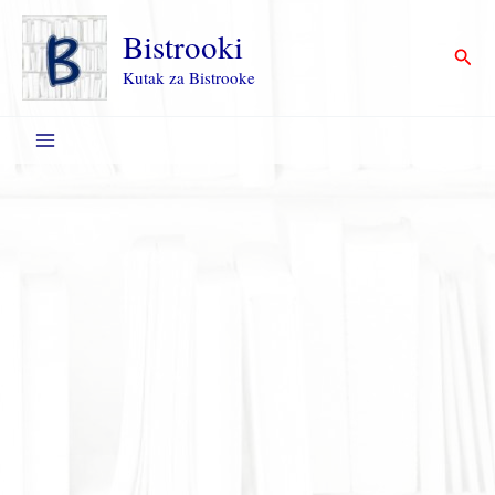
Пређи
на
Bistrooki
Прет
садржај
Kutak za Bistrooke