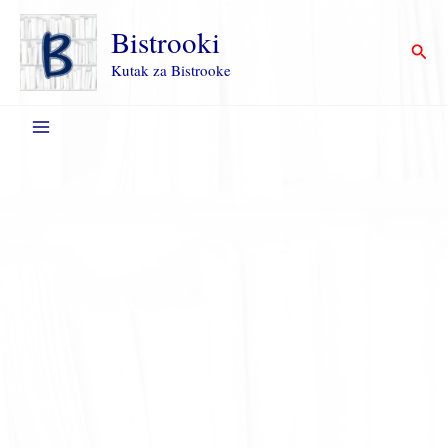
Пређи
на
Bistrooki
Прет
садржај
Kutak za Bistrooke