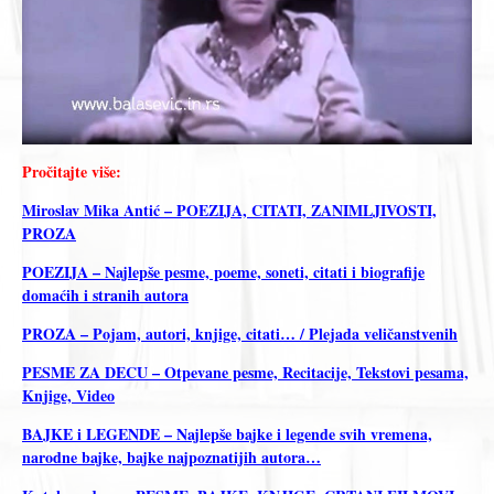
Pročitajte više:
Miroslav Mika Antić – POEZIJA, CITATI, ZANIMLJIVOSTI,
PROZA
POEZIJA – Najlepše pesme, poeme, soneti, citati i biografije
domaćih i stranih autora
PROZA – Pojam, autori, knjige, citati… / Plejada veličanstvenih
PESME ZA DECU – Otpevane pesme, Recitacije, Tekstovi pesama,
Knjige, Video
BAJKE i LEGENDE – Najlepše bajke i legende svih vremena,
narodne bajke, bajke najpoznatijih autora…