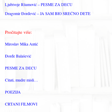
Ljubivoje Ršumović – PESME ZA DECU
Dragomir Đorđević – JA SAM BIO SREĆNO DETE
Pročitajte više:
Miroslav Mika Antić
Đorđe Balašević
PESME ZA DECU
Citati, mudre misli…
POEZIJA
CRTANI FILMOVI