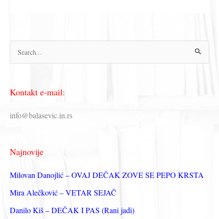
П
р
е
Kontakt e-mail:
т
р
info@balasevic.in.rs
а
г
Najnovije
а
з
Milovan Danojlić – OVAJ DEČAK ZOVE SE PEPO KRSTA
а
Mira Alečković – VETAR SEJAČ
:
Danilo Kiš – DEČAK I PAS (Rani jadi)