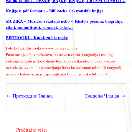
Kutak za decu – PESME, BAJKE, KNJIGE, CRTANI FILMOVI…
Knjige u pdf formatu ~ Biblioteka elektronskih knjiga
MUZIKA ~ Muzičko zvezdano nebo ~ Tekstovi pesama, biografije,
citati, zanimljivosti, koncerti, video…
BISTROOKI – Kutak za bistrooke
Foto kolaži: Bistrooki – www.balasevic.in.rs
Preuzimanje delova tekstova, tekstova u celini, fotografija i ostalog
sadržaja na sajtu je dozvoljeno bez ikakve naknade, ali uz obavezno
navođenje izvora i uz postavljanje linka ka izvornom tekstu ili fotografiji
na www.balasevic.in.rs. Ispoštujte naš trud, nije teško biti fin. :)
←
Претходни Чланак
Следећи Чланак
→
Pročitajte više: