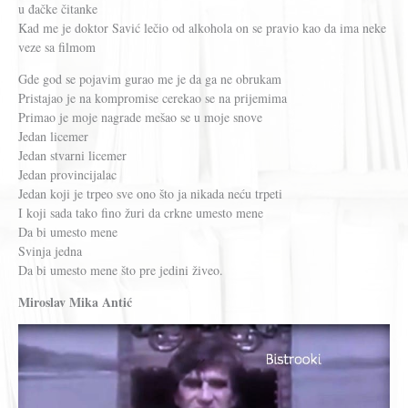
u đačke čitanke
Kad me je doktor Savić lečio od alkohola on se pravio kao da ima neke
veze sa filmom
Gde god se pojavim gurao me je da ga ne obrukam
Pristajao je na kompromise cerekao se na prijemima
Primao je moje nagrade mešao se u moje snove
Jedan licemer
Jedan stvarni licemer
Jedan provincijalac
Jedan koji je trpeo sve ono što ja nikada neću trpeti
I koji sada tako fino žuri da crkne umesto mene
Da bi umesto mene
Svinja jedna
Da bi umesto mene što pre jedini živeo.
Miroslav Mika Antić