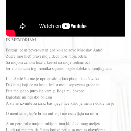
IN MEMORIAM
Postoji jedan neverovatan gad koji se zove Miroslav Antić
Ždere moj hleb pravi moju decu nosi moja odela
Sa mojom ženom leže u krevet na moje rođene oči
Jer zna da sam tog trenutka sigurno negde daleko u Lenjingradu
I taj Antić što me je upropastio и kao pisca i kao čoveka
Dakle taj koji će na kraju leći u moju sopstvenu grobnicu
Pita me jedno jutro šta vam je Boga mu čoveče
Izgledate mi nekako bolesni
A šta se izvinite za izraz baš njega tiče kako je meni i dokle mi je
O meni se najlepše brinu oni koji me ostavljaju na miru
A on pere ruke mojom rakijom ima ključ od mog ateljea
Ljudi taj me tera da čitam knjige petlja sa mojim plavušama