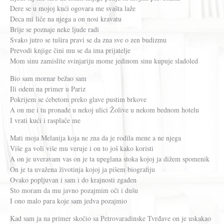
Dere se u mojoj kući ogovara me svašta laže
Deca mi liče na njega a on nosi kravatu
Brije se poznaje neke ljude radi
Svako jutro se tušira pravi se da zna sve o zen budizmu
Prevodi knjige čini mu se da ima prijatelje
Mom sinu zamislite svinjariju mome jedinom sinu kupuje sladoled
Bio sam mornar bežao sam
Ili odem na primer u Pariz
Pokrijem se ćebetom preko glave pustim brkove
A on me i tu pronađe u nekoj ulici Žolive u nekom bednom hotelu
I vrati kući i rasplače me
Mati moja Melanija koja ne zna da je rodila mene a ne njega
Više ga voli više mu veruje i on to još kako koristi
A on je uveravam vas on je ta upeglana stoka kojoj ja dižem spomenik
On je ta uvažena životinja kojoj ja pišem biografiju
Ovako popljuvan i sam i do krajnosti zgađen
Sto moram da mu javno pozajmim oči i dušu
I ono malo para koje sam jedva pozajmio
Kad sam ja na primer skočio sa Petrovaradinske Tvrđave on je uskakao