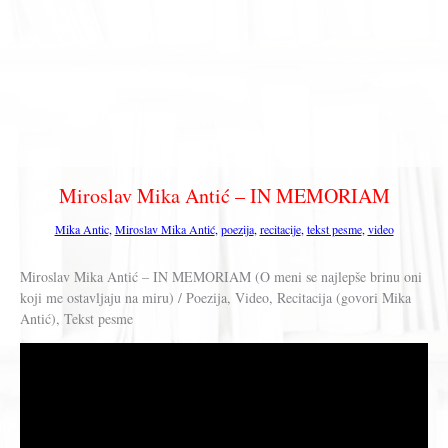
Miroslav Mika Antić – IN MEMORIAM
Mika Antic
,
Miroslav Mika Antić
,
poezija
,
recitacije
,
tekst pesme
,
video
Miroslav Mika Antić – IN MEMORIAM (O meni se najlepše brinu oni
koji me ostavljaju na miru) / Poezija, Video, Recitacija (govori Mika
Antić), Tekst pesme