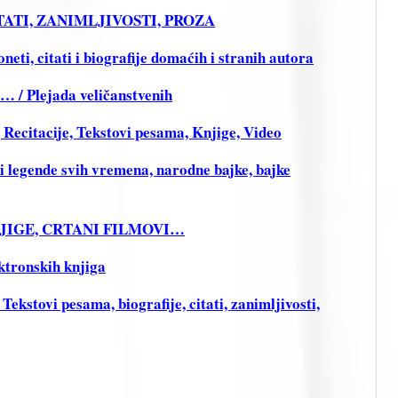
CITATI, ZANIMLJIVOSTI, PROZA
ti, citati i biografije domaćih i stranih autora
i… / Plejada veličanstvenih
citacije, Tekstovi pesama, Knjige, Video
legende svih vremena, narodne bajke, bajke
KNJIGE, CRTANI FILMOVI…
ktronskih knjiga
stovi pesama, biografije, citati, zanimljivosti,