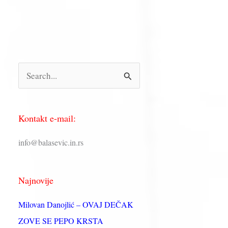
П
р
е
Kontakt e-mail:
т
р
info@balasevic.in.rs
а
г
Najnovije
а
з
Milovan Danojlić – OVAJ DEČAK
а
ZOVE SE PEPO KRSTA