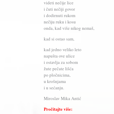
videti nečije lice
i čuti nečiji govor
i dodirnuti rukom
nečiju ruku i kosu
onda, kad više nikog nemaš,
kad si ostao sam,
kad jedno veliko leto
napušta ove ulice
i ostavlja za sobom
žute pečate lišća
po pločnicima,
u krošnjama
i u sećanju.
Miroslav Mika Antić
Pročitajte više: