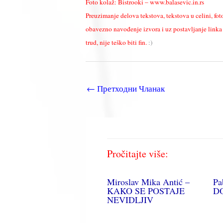
Foto kolaž: Bistrooki – www.balasevic.in.rs
Preuzimanje delova tekstova, tekstova u celini, fot
obavezno navođenje izvora i uz postavljanje linka k
trud, nije teško biti fin.
:)
←
Претходни Чланак
Pročitajte više:
Miroslav Mika Antić –
Pa
KAKO SE POSTAJE
D
NEVIDLJIV