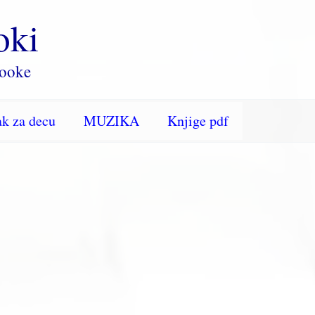
oki
rooke
k za decu
MUZIKA
Knjige pdf