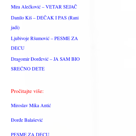
:
Mira Alečković – VETAR SEJAČ
Danilo Kiš – DEČAK I PAS (Rani
jadi)
Ljubivoje Ršumović – PESME ZA
DECU
Dragomir Đorđević – JA SAM BIO
SREĆNO DETE
Pročitajte više:
Miroslav Mika Antić
Đorđe Balašević
PESME ZA DECU