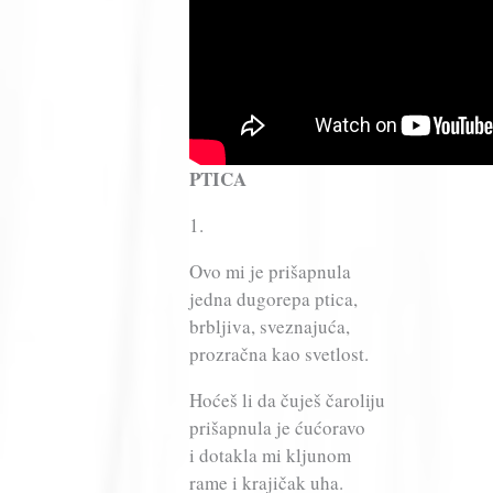
PTICA
1.
Ovo mi je prišapnula
jedna dugorepa ptica,
brbljiva, sveznajuća,
prozračna kao svetlost.
Hoćeš li da čuješ čaroliju
prišapnula je ćućoravo
i dotakla mi kljunom
rame i krajičak uha.