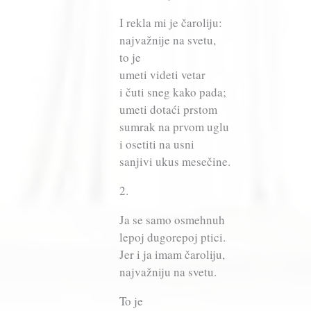
I rekla mi je čaroliju:
najvažnije na svetu,
to je
umeti videti vetar
i čuti sneg kako pada;
umeti dotaći prstom
sumrak na prvom uglu
i osetiti na usni
sanjivi ukus mesečine.
2.
Ja se samo osmehnuh
lepoj dugorepoj ptici.
Jer i ja imam čaroliju,
najvažniju na svetu.
To je