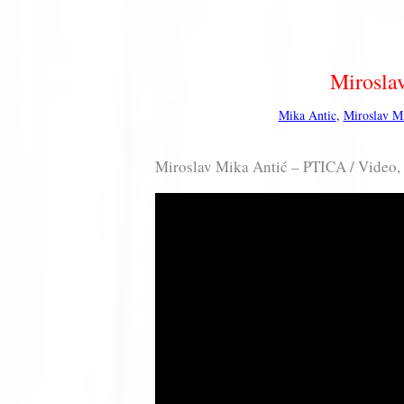
Mirosla
Mika Antic
,
Miroslav M
Miroslav Mika Antić – PTICA / Video, 