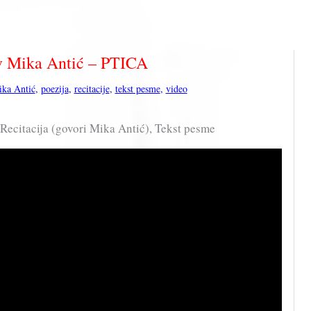
v Mika Antić – PTICA
ika Antić
,
poezija
,
recitacije
,
tekst pesme
,
video
Recitacija (govori Mika Antić), Tekst pesme