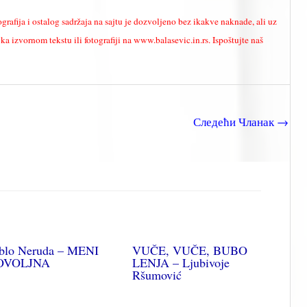
ografija i ostalog sadržaja na sajtu je dozvoljeno bez ikakve naknade, ali uz
a izvornom tekstu ili fotografiji na www.balasevic.in.rs. Ispoštujte naš
Следећи Чланак
→
blo Neruda – MENI
VUČE, VUČE, BUBO
OVOLJNA
LENJA – Ljubivoje
Ršumović