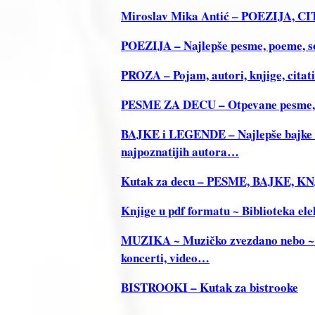
Miroslav Mika Antić – POEZIJA, 
POEZIJA – Najlepše pesme, poeme, sone
PROZA – Pojam, autori, knjige, citat
PESME ZA DECU – Otpevane pesme, Re
BAJKE i LEGENDE – Najlepše bajke i 
najpoznatijih autora…
Kutak za decu – PESME, BAJKE, 
Knjige u pdf formatu ~ Biblioteka ele
MUZIKA ~ Muzičko zvezdano nebo ~ Tek
koncerti, video…
BISTROOKI – Kutak za bistrooke