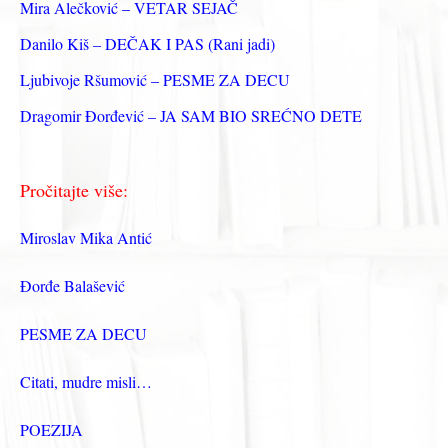
Mira Alečković – VETAR SEJAČ
:
Danilo Kiš – DEČAK I PAS (Rani jadi)
Ljubivoje Ršumović – PESME ZA DECU
Dragomir Đorđević – JA SAM BIO SREĆNO DETE
Pročitajte više:
Miroslav Mika Antić
Đorđe Balašević
PESME ZA DECU
Citati, mudre misli…
POEZIJA