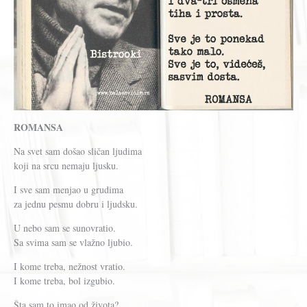
ROMANSA
Na svet sam došao sličan ljudima
koji na srcu nemaju ljusku.
I sve sam menjao u grudima
za jednu pesmu dobru i ljudsku.
U nebo sam se sunovratio.
Sa svima sam se vlažno ljubio.
I kome treba, nežnost vratio.
I kome treba, bol izgubio.
Šta sam to imao od života?