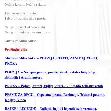
Nečiju kosu… Nečiju ruku…
I jedno srce ustreptalo.
I dva-tri osmeha tiha i prosta.
Sve je to ponekad tako malo.
Sve je to, videćeš, sasvim dosta.
Miroslav Mika Antić
Pročitajte više:
Miroslav Mika Antić – POEZIJA, CITATI, ZANIMLJIVOSTI,
PROZA
POEZIJA – Najlepše pesme, poeme, soneti, citati i biografije
domaćih i stranih autora
PROZA – Pojam, autori, knjige, citati… / Plejada veličanstvenih
PESME ZA DECU – Otpevane pesme, Recitacije, Tekstovi pesama,
Knjige, Video
BAJKE i LEGENDE – Najlepše bajke i legende svih vremena,