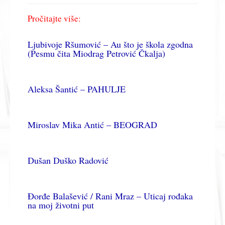
Pročitajte više:
Ljubivoje Ršumović – Au što je škola zgodna
(Pesmu čita Miodrag Petrović Čkalja)
Aleksa Šantić – PAHULJE
Miroslav Mika Antić – BEOGRAD
Dušan Duško Radović
Đorđe Balašević / Rani Mraz – Uticaj rođaka
na moj životni put