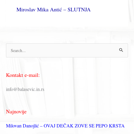
Miroslav Mika Antić – SLUTNJA
П
р
е
Kontakt e-mail:
т
р
info@balasevic.in.rs
а
г
Najnovije
а
з
Milovan Danojlić – OVAJ DEČAK ZOVE SE PEPO KRSTA
а