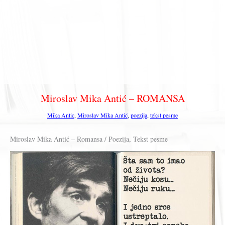
Miroslav Mika Antić – ROMANSA
Mika Antic
,
Miroslav Mika Antić
,
poezija
,
tekst pesme
Miroslav Mika Antić – Romansa / Poezija, Tekst pesme