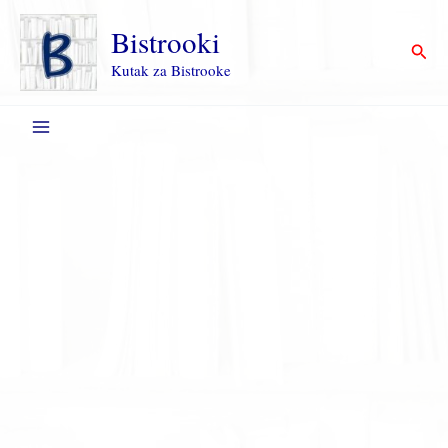
Пређи
на
Bistrooki
Прет
садржај
Kutak za Bistrooke