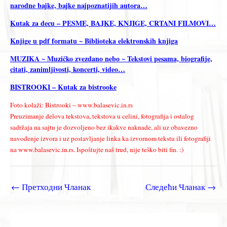
narodne bajke, bajke najpoznatijih autora…
Kutak za decu – PESME, BAJKE, KNJIGE, CRTANI FILMOVI…
Knjige u pdf formatu ~ Biblioteka elektronskih knjiga
MUZIKA ~ Muzičko zvezdano nebo ~ Tekstovi pesama, biografije,
citati, zanimljivosti, koncerti, video…
BISTROOKI – Kutak za bistrooke
Foto kolaži: Bistrooki – www.balasevic.in.rs
Preuzimanje delova tekstova, tekstova u celini, fotografija i ostalog
sadržaja na sajtu je dozvoljeno bez ikakve naknade, ali uz obavezno
navođenje izvora i uz postavljanje linka ka izvornom tekstu ili fotografiji
na www.balasevic.in.rs. Ispoštujte naš trud, nije teško biti fin. :)
←
Претходни Чланак
Следећи Чланак
→