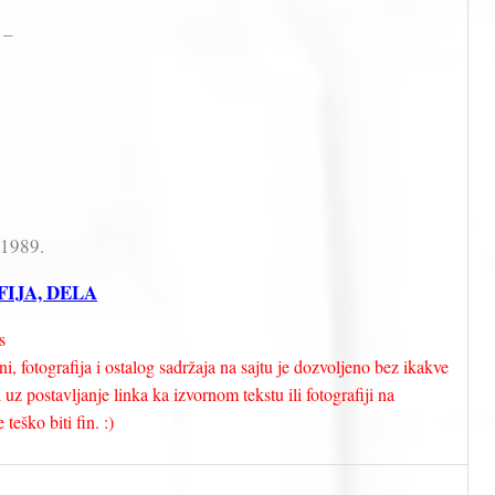
 –
 1989.
FIJA, DELA
s
i, fotografija i ostalog sadržaja na sajtu je dozvoljeno bez ikakve
uz postavljanje linka ka izvornom tekstu ili fotografiji na
teško biti fin. :)