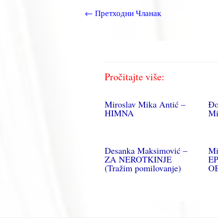
←
Претходни Чланак
Pročitajte više:
Miroslav Mika Antić –
Đo
HIMNA
Mi
Desanka Maksimović –
Mi
ZA NEROTKINJE
EP
(Tražim pomilovanje)
O