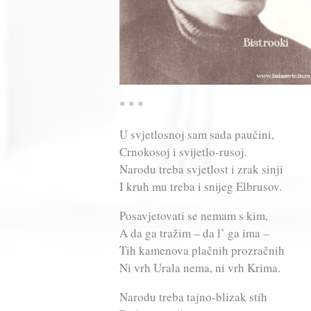
* * *
U svjetlosnoj sam sada paučini,
Crnokosoj i svijetlo-rusoj.
Narodu treba svjetlost i zrak sinji
I kruh mu treba i snijeg Elbrusov.
Posavjetovati se nemam s kim,
A da ga tražim – da l’ ga ima –
Tih kamenova plačnih prozračnih
Ni vrh Urala nema, ni vrh Krima.
Narodu treba tajno-blizak stih