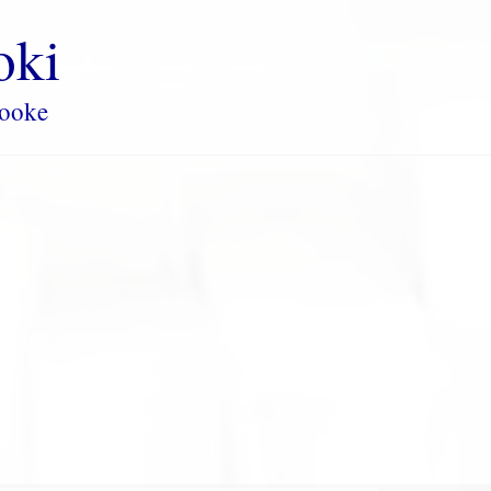
oki
rooke