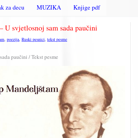
k za decu
MUZIKA
Knjige pdf
 U svjetlosnoj sam sada paučini
tam
,
poezija
,
Ruski pesnici
,
tekst pesme
sada paučini / Tekst pesme