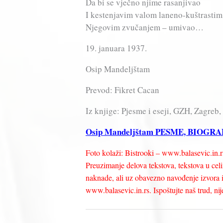
Da bi se vječno njime rasanjivao
I kestenjavim valom laneno-kuštrastim
Njegovim zvučanjem – umivao…
19. januara 1937.
Osip Mandeljštam
Prevod: Fikret Cacan
Iz knjige: Pjesme i eseji, GZH, Zagreb,
Osip Mandeljštam PESME, BIOGRA
Foto kolaži: Bistrooki – www.balasevic.in.r
Preuzimanje delova tekstova, tekstova u celin
naknade, ali uz obavezno navođenje izvora i 
www.balasevic.in.rs. Ispoštujte naš trud, nije 