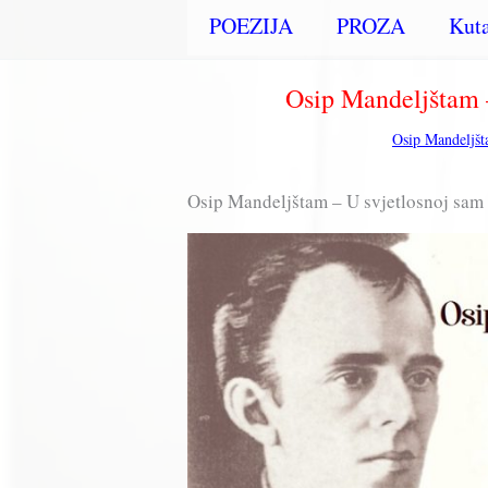
POEZIJA
PROZA
Kuta
Osip Mandeljštam –
Osip Mandeljš
Osip Mandeljštam – U svjetlosnoj sam 