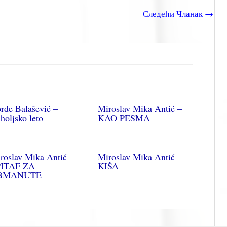
Следећи Чланак
→
rđe Balašević –
Miroslav Mika Antić –
holjsko leto
KAO PESMA
roslav Mika Antić –
Miroslav Mika Antić –
ITAF ZA
KIŠA
BMANUTE