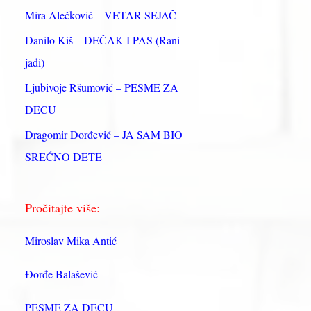
:
Mira Alečković – VETAR SEJAČ
Danilo Kiš – DEČAK I PAS (Rani
jadi)
Ljubivoje Ršumović – PESME ZA
DECU
Dragomir Đorđević – JA SAM BIO
SREĆNO DETE
Pročitajte više:
Miroslav Mika Antić
Đorđe Balašević
PESME ZA DECU