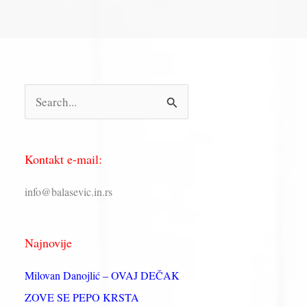
П
р
е
Kontakt e-mail:
т
р
info@balasevic.in.rs
а
г
Najnovije
а
з
Milovan Danojlić – OVAJ DEČAK
а
ZOVE SE PEPO KRSTA