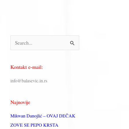
П
р
е
Kontakt e-mail:
т
р
info@balasevic.in.rs
а
г
Najnovije
а
з
Milovan Danojlić – OVAJ DEČAK
а
ZOVE SE PEPO KRSTA