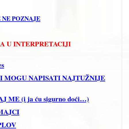
E NE POZNAJE
 U INTERPRETACIJI
es
OĆI MOGU NAPISATI NAJTUŽNIJE
J ME (i ja ću sigurno doći…)
 MAJCI
EPLOV