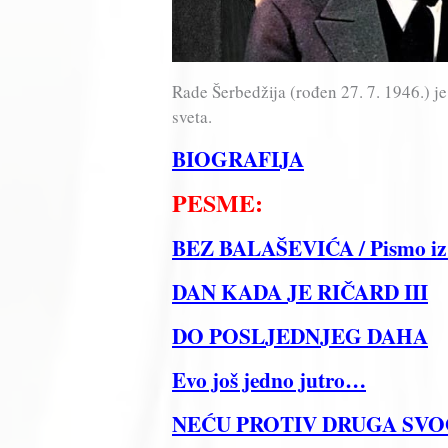
Rade Šerbedžija (rođen 27. 7. 1946.) je
sveta.
BIOGRAFIJA
PESME:
BEZ BALAŠEVIĆA / Pismo iz
DAN KADA JE RIČARD III
DO POSLJEDNJEG DAHA
Evo još jedno jutro…
NEĆU PROTIV DRUGA SV