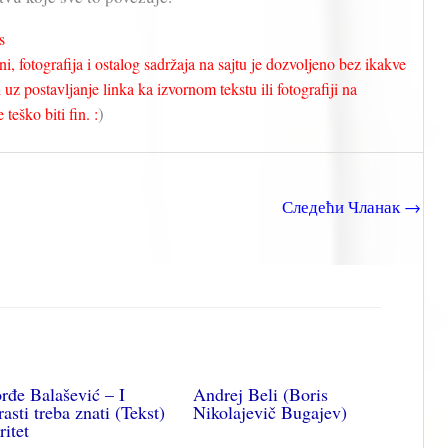
s
i, fotografija i ostalog sadržaja na sajtu je dozvoljeno bez ikakve
uz postavljanje linka ka izvornom tekstu ili fotografiji na
)
teško biti fin. :
Следећи Чланак
→
rđe Balašević – I
Andrej Beli (Boris
rasti treba znati (Tekst)
Nikolajevič Bugajev)
ritet