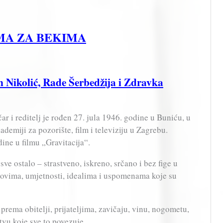
ESMA ZA BEKIMA
n Nikolić, Rade Šerbedžija i Zdravka
r i reditelj je rođen 27. jula 1946. godine u Buniću, u
demiji za pozorište, film i televiziju u Zagrebu.
ine u filmu „Gravitacija“.
ve ostalo – strastveno, iskreno, srčano i bez fige u
tovima, umjetnosti, idealima i uspomenama koje su
 prema obitelji, prijateljima, zavičaju, vinu, nogometu,
tvu koje sve to povezuje.