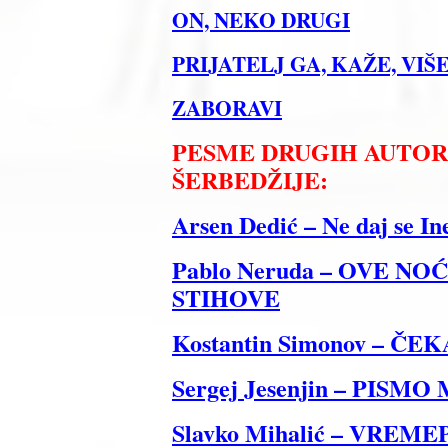
ON, NEKO DRUGI
PRIJATELJ GA, KAŽE, VIŠ
ZABORAVI
PESME DRUGIH AUTORA
ŠERBEDŽIJE:
Arsen Dedić – Ne daj se In
Pablo Neruda – OVE N
STIHOVE
Kostantin Simonov – ČEKA
Sergej Jesenjin – PISMO
Slavko Mihalić – VREM