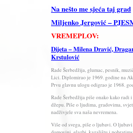
Na nešto me sjeća taj grad
Miljenko Jergović – PJ
VREMEPLOV:
Dijeta – Milena Dravić, Draga
Krstulović
Rade Šerbedžija, glumac, pesnik, muziča
Lici. Diplomirao je 1969. godine na Aka
Prvu glavnu ulogu odigrao je 1968. god
Rade Šerbedžija piše onako kako radi i s
džepu. Piše o ljudima, gradovima, svje
nadživjele sva naša nevremena.
Više od svega, piše o ljubavi. O ljubavi
domovini, glazbi, kazalištu i pobratims