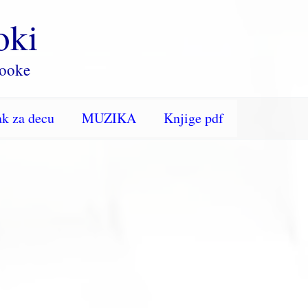
oki
rooke
k za decu
MUZIKA
Knjige pdf