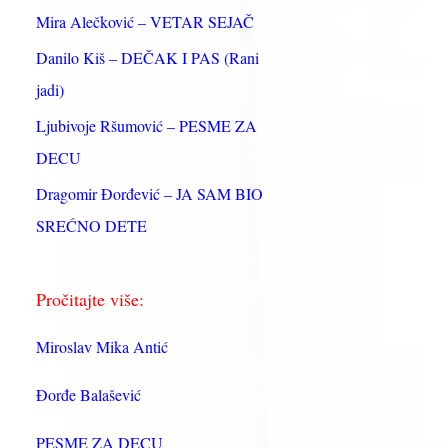
:
Mira Alečković – VETAR SEJAČ
Danilo Kiš – DEČAK I PAS (Rani
jadi)
Ljubivoje Ršumović – PESME ZA
DECU
Dragomir Đorđević – JA SAM BIO
SREĆNO DETE
Pročitajte više:
Miroslav Mika Antić
Đorđe Balašević
PESME ZA DECU