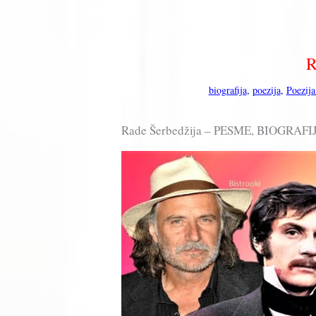
R
biografija
,
poezija
,
Poezija
Rade Šerbedžija – PESME, BIOGRA