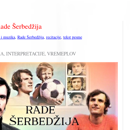
ade Šerbedžija
 i muzika
,
Rade Šerbedžija
,
recitacije
,
tekst pesme
FIJA, INTERPRETACIJE, VREMEPLOV