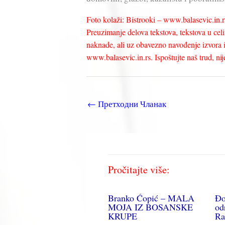
Foto kolaži: Bistrooki – www.balasevic.in.r
Preuzimanje delova tekstova, tekstova u celin
naknade, ali uz obavezno navođenje izvora i 
www.balasevic.in.rs. Ispoštujte naš trud, nije 
←
Претходни Чланак
Pročitajte više:
Branko Ćopić – MALA
Đo
MOJA IZ BOSANSKE
od
KRUPE
Ra