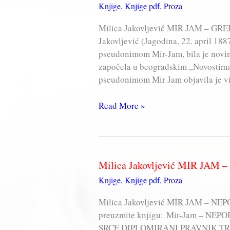
Knjige
,
Knjige pdf
,
Proza
SUPRUGA
(knjiga,
Milica Jakovljević MIR JAM – GRE
pdf)
Jakovljević (Jagodina, 22. april 1
pseudonimom Mir-Jam, bila je novina
započela u beogradskim „Novostima”
pseudonimom Mir Jam objavila je vi
Milica
Read More »
Jakovljević
MIR
JAM
–
Milica Jakovljević MIR JAM 
GREH
Knjige
,
Knjige pdf
,
Proza
NJENE
MAME
Milica Jakovljević MIR JAM – NEPO
(knjiga,
preuzmite knjigu: Mir-Jam – NEP
pdf)
SRCE DIPLOMIRANI PRAVNIK TRAŽI