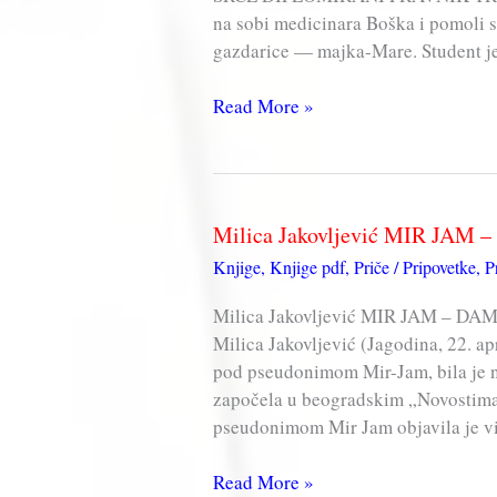
na sobi medicinara Boška i pomoli s
gazdarice — majka-Mare. Student je
Milica
Read More »
Jakovljević
MIR
JAM
–
Milica Jakovljević MIR JAM 
NEPOBEDIVO
Knjige
,
Knjige pdf
,
Priče / Pripovetke
,
P
SRCE
(knjiga,
Milica Jakovljević MIR JAM – DAM
pdf)
Milica Jakovljević (Jagodina, 22. 
pod pseudonimom Mir-Jam, bila je no
započela u beogradskim „Novostima”
pseudonimom Mir Jam objavila je viš
Milica
Read More »