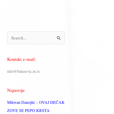
П
р
е
Kontakt e-mail:
т
р
info@balasevic.in.rs
а
г
Najnovije
а
з
Milovan Danojlić – OVAJ DEČAK
а
ZOVE SE PEPO KRSTA