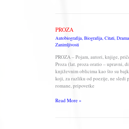
Jakovljević
MIR
JAM
–
PROZA
DAMA
Autobiografija
,
Biografija
,
Citati
,
Drama
U
Zanimljivosti
PLAVOM
(knjiga,
PROZA – Pojam, autori, knjige, priče, 
pdf)
Proza (lat. proza oratio – upravni, d
književnim oblicima kao što su bajke
koji, za razliku od poezije, ne sledi
romane, pripovetke
PROZA
Read More »