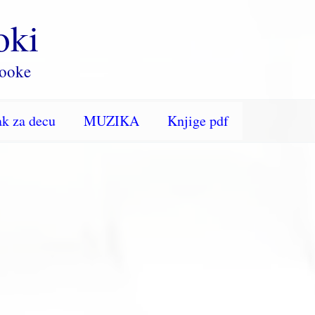
oki
rooke
k za decu
MUZIKA
Knjige pdf