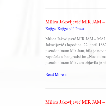
MIR
JAM
–
Milica Jakovljević MIR JAM 
RANJENI
Knjige
,
Knjige pdf
,
Proza
ORAO
(knjiga,
Milica Jakovljević MIR JAM – MAL
pdf)
Jakovljević (Jagodina, 22. april 1
pseudonimom Mir-Jam, bila je novina
započela u beogradskim „Novostima”
pseudonimom Mir Jam objavila je vi
Milica
Read More »
Jakovljević
MIR
JAM
–
Milica Jakovljević MIR JAM 
MALA