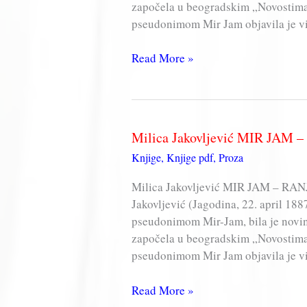
započela u beogradskim „Novostima”
pseudonimom Mir Jam objavila je vi
Milica
Read More »
Jakovljević
MIR
JAM
Milica Jakovljević MIR JAM 
Knjige
,
Knjige pdf
,
Proza
Milica Jakovljević MIR JAM – RAN
Jakovljević (Jagodina, 22. april 1
pseudonimom Mir-Jam, bila je novina
započela u beogradskim „Novostima”
pseudonimom Mir Jam objavila je vi
Milica
Read More »
Jakovljević