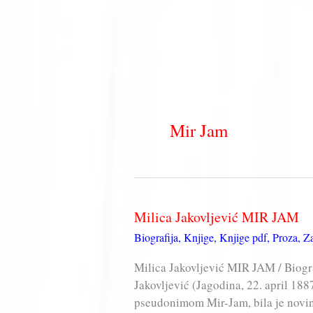
Mir Jam
Milica Jakovljević MIR JAM
Biografija
,
Knjige
,
Knjige pdf
,
Proza
,
Za
Milica Jakovljević MIR JAM / Biogra
Jakovljević (Jagodina, 22. april 1
pseudonimom Mir-Jam, bila je novina