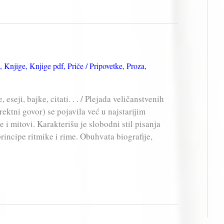
,
Knjige
,
Knjige pdf
,
Priče / Pripovetke
,
Proza
,
eseji, bajke, citati. . . / Plejada veličanstvenih
irektni govor) se pojavila već u najstarijim
 i mitovi. Karakterišu je slobodni stil pisanja
 principe ritmike i rime. Obuhvata biografije,