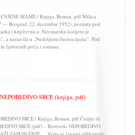
H NJENE MAME / Knjiga, Roman, pdf Milica
887 — Beograd, 22. decembar 1952), poznata pod
rka i književnica. Novinarsku karijeru je
, a nastavila u „Nedeljnim ilustracijama”. Pod
še ljubavnih priča i romana.
– NEPOBEDIVO SRCE (knjiga, pdf)
BEDIVO SRCE / Knjiga, Roman, pdf Čitajte ili
OBEDIVO SRCE (pdf) – Bistrooki NEPOBEDIVO
 ZAPOSLENJE . . .Vrata se lagano odškrinuše