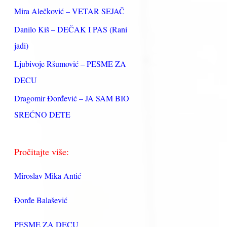
:
Mira Alečković – VETAR SEJAČ
Danilo Kiš – DEČAK I PAS (Rani
jadi)
Ljubivoje Ršumović – PESME ZA
DECU
Dragomir Đorđević – JA SAM BIO
SREĆNO DETE
Pročitajte više:
Miroslav Mika Antić
Đorđe Balašević
PESME ZA DECU