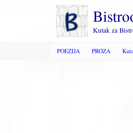
Пређи
Bistro
на
садржај
Kutak za Bist
POEZIJA
PROZA
Kuta