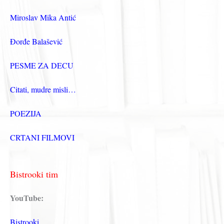
Miroslav Mika Antić
Đorđe Balašević
PESME ZA DECU
Citati, mudre misli…
POEZIJA
CRTANI FILMOVI
Bistrooki tim
YouTube:
Bistrooki