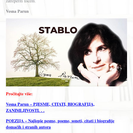
zatreperiti lišćem.
Vesna Parun
Pročitajte više:
Vesna Parun – PJESME, CITATI, BIOGRAFIJA,
ZANIMLJIVOSTI. . .
POEZIJA – Najlepše pesme, poeme, soneti, citati i biografije
domaćih i stranih autora