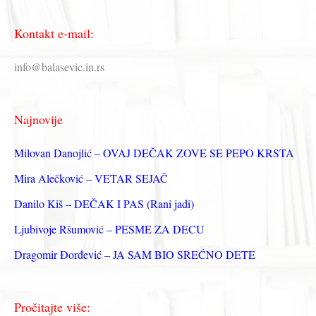
е
Kontakt e-mail:
т
р
info@balasevic.in.rs
а
г
Najnovije
а
з
Milovan Danojlić – OVAJ DEČAK ZOVE SE PEPO KRSTA
а
Mira Alečković – VETAR SEJAČ
:
Danilo Kiš – DEČAK I PAS (Rani jadi)
Ljubivoje Ršumović – PESME ZA DECU
Dragomir Đorđević – JA SAM BIO SREĆNO DETE
Pročitajte više: