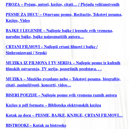
PROZA – Pojam, autori, knjige, citati… / Plejada veličanstvenih
PESME ZA DECU – Otpevane pesme, Recitacije, Tekstovi pesama,
Knjige, Video
BAJKE I LEGENDE – Najlepše bajke i legende svih vremena,
narodne bajke, bajke najpoznatijih autora…
CRTANI FILMOVI – Najlepši crtani filmovi i bajke /
Sinhronizovani / Srpski
MUZIKA IZ FILMOVA I TV SERIJA – Najlepše pesme iz kultnih
filmskih ostvarenja, TV serija, pozorišnih predstava. . .
MUZIKA – Muzičko zvezdano nebo – Tekstovi pesama, biografije,
citati, zanimljivosti, koncerti, video…
BISERI POEZIJE – Najlepše pesme svih vremena raznih autora
Knjige u pdf formatu – Biblioteka elektronskih knjiga
Kutak za decu – PESME, BAJKE, KNJIGE, CRTANI FILMOVI…
BISTROOKI – Kutak za bistrooke