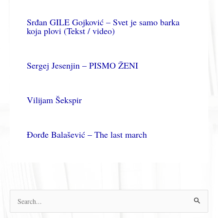
Srđan GILE Gojković – Svet je samo barka
koja plovi (Tekst / video)
Sergej Jesenjin – PISMO ŽENI
Vilijam Šekspir
Đorđe Balašević – The last march
П
р