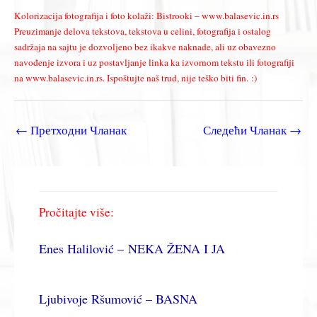
Kolorizacija fotografija i foto kolaži: Bistrooki – www.balasevic.in.rs
Preuzimanje delova tekstova, tekstova u celini, fotografija i ostalog
sadržaja na sajtu je dozvoljeno bez ikakve naknade, ali uz obavezno
navođenje izvora i uz postavljanje linka ka izvornom tekstu ili fotografiji
na www.balasevic.in.rs. Ispoštujte naš trud, nije teško biti fin. :)
←
Претходни Чланак
Следећи Чланак
→
Pročitajte više:
Enes Halilović – NEKA ŽENA I JA
Ljubivoje Ršumović – BASNA