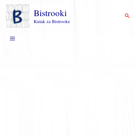
Пређи
на
Bistrooki
Прет
садржај
Kutak za Bistrooke