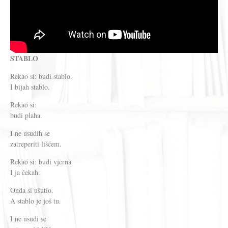
STABLO
Rekao si: budi stablo.
I bijah stablo.
Rekao si:
budi plaha.
I ne usudih se
zatreperiti lišćem.
Rekao si: budi vjerna
I ja čekah.
Onda si ušutio.
A stablo je još tu.
I ne usudi se