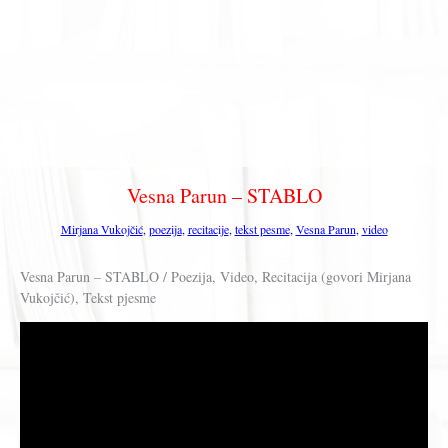
Vesna Parun – STABLO
Mirjana Vukojčić
,
poezija
,
recitacije
,
tekst pesme
,
Vesna Parun
,
video
Vesna Parun – STABLO / Poezija, Video, Recitacija (govori Mirjana
Vukojčić), Tekst pjesme