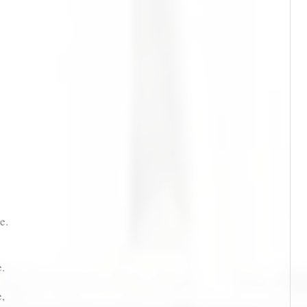
e.
e.
e,