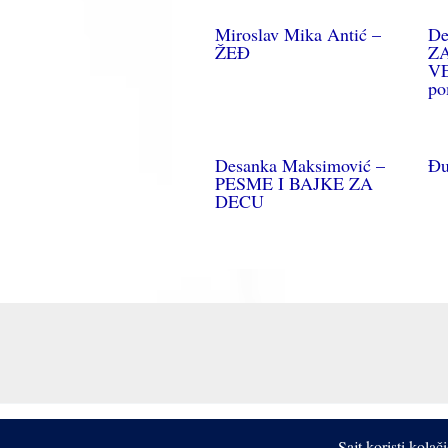
Miroslav Mika Antić –
De
ŽEĐ
Z
VE
po
Desanka Maksimović –
Đu
PESME I BAJKE ZA
DECU
Sajt koristi kola