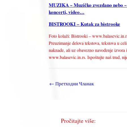
MUZIKA ~ Muzičko zvezdano nebo ~ Tek
koncerti, video…
BISTROOKI – Kutak za bistrooke
Foto kolaži: Bistrooki – www.balasevic.in.r
Preuzimanje delova tekstova, tekstova u celin
naknade, ali uz obavezno navođenje izvora i 
www.balasevic.in.rs. Ispoštujte naš trud, nije 
←
Претходни Чланак
Pročitajte više: