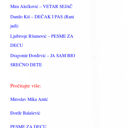
:
Mira Alečković – VETAR SEJAČ
Danilo Kiš – DEČAK I PAS (Rani
jadi)
Ljubivoje Ršumović – PESME ZA
DECU
Dragomir Đorđević – JA SAM BIO
SREĆNO DETE
Pročitajte više:
Miroslav Mika Antić
Đorđe Balašević
PESME ZA DECU