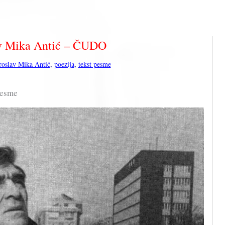
v Mika Antić – ČUDO
roslav Mika Antić
,
poezija
,
tekst pesme
pesme