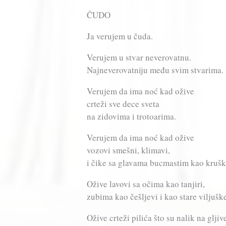
ČUDO
Ja verujem u čuda.
Verujem u stvar neverovatnu.
Najneverovatniju među svim stvarima.
Verujem da ima noć kad ožive
crteži sve dece sveta
na zidovima i trotoarima.
Verujem da ima noć kad ožive
vozovi smešni, klimavi,
i čike sa glavama bucmastim kao krušk
Ožive lavovi sa očima kao tanjiri,
zubima kao češljevi i kao stare viljušk
Ožive crteži pilića što su nalik na gljiv