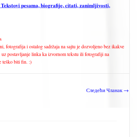
stovi pesama, biografije, citati, zanimljivosti,
s
i, fotografija i ostalog sadržaja na sajtu je dozvoljeno bez ikakve
uz postavljanje linka ka izvornom tekstu ili fotografiji na
teško biti fin. :)
Следећи Чланак
→