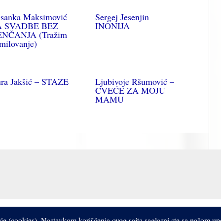
sanka Maksimović –
Sergej Jesenjin –
A SVADBE BEZ
INONIJA
NČANJA (Tražim
milovanje)
ra Jakšić – STAZE
Ljubivoje Ršumović –
CVEĆE ZA MOJU
MAMU
Copyright © 2017- 2026 Bistrooki
čiće (cookies). Nastavkom korišćenja ovog sajta saglasni ste sa našom u