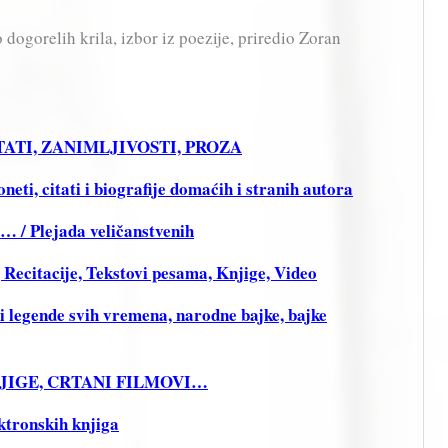
dogorelih krila, izbor iz poezije, priredio Zoran
CITATI, ZANIMLJIVOSTI, PROZA
ti, citati i biografije domaćih i stranih autora
i… / Plejada veličanstvenih
citacije, Tekstovi pesama, Knjige, Video
legende svih vremena, narodne bajke, bajke
KNJIGE, CRTANI FILMOVI…
ktronskih knjiga