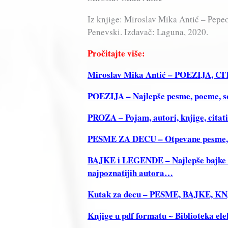
Iz knjige: Miroslav Mika Antić – Pepeo 
Penevski. Izdavač: Laguna, 2020.
Pročitajte više:
Miroslav Mika Antić – POEZIJA, 
POEZIJA – Najlepše pesme, poeme, sone
PROZA – Pojam, autori, knjige, citat
PESME ZA DECU – Otpevane pesme, Re
BAJKE i LEGENDE – Najlepše bajke i 
najpoznatijih autora…
Kutak za decu – PESME, BAJKE, 
Knjige u pdf formatu ~ Biblioteka ele