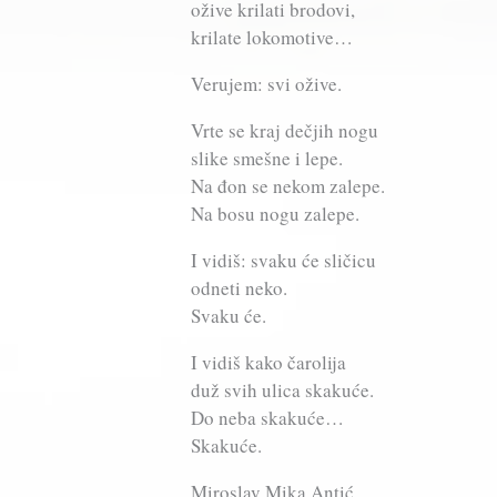
ožive krilati brodovi,
krilate lokomotive…
Verujem: svi ožive.
Vrte se kraj dečjih nogu
slike smešne i lepe.
Na đon se nekom zalepe.
Na bosu nogu zalepe.
I vidiš: svaku će sličicu
odneti neko.
Svaku će.
I vidiš kako čarolija
duž svih ulica skakuće.
Do neba skakuće…
Skakuće.
Miroslav Mika Antić