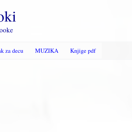
oki
rooke
k za decu
MUZIKA
Knjige pdf