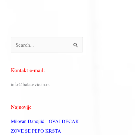
П
р
е
Kontakt e-mail:
т
р
info@balasevic.in.rs
а
г
Najnovije
а
з
Milovan Danojlić – OVAJ DEČAK
а
ZOVE SE PEPO KRSTA