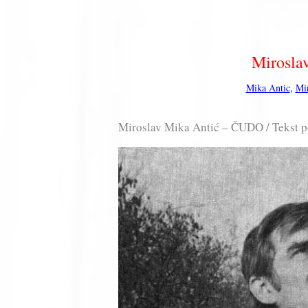
Mirosla
Mika Antic
,
Mi
Miroslav Mika Antić – ČUDO / Tekst 