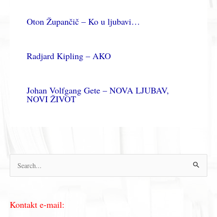
Oton Župančič – Ko u ljubavi…
Radjard Kipling – AKO
Johan Volfgang Gete – NOVA LJUBAV,
NOVI ŽIVOT
П
р
е
Kontakt e-mail:
т