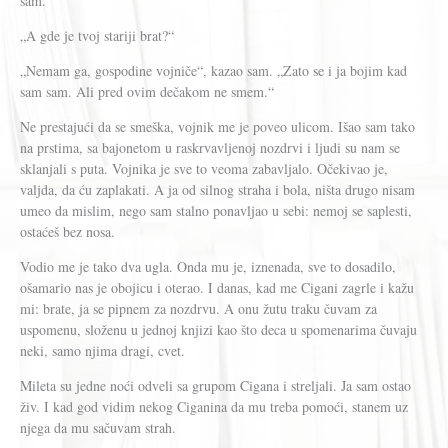
sam.
„A gde je tvoj stariji brat?“
„Nemam ga, gospodine vojniče“, kazao sam. „Zato se i ja bojim kad
sam sam. Ali pred ovim dečakom ne smem.“
Ne prestajući da se smeška, vojnik me je poveo ulicom. Išao sam tako
na prstima, sa bajonetom u raskrvavljenoj nozdrvi i ljudi su nam se
sklanjali s puta. Vojnika je sve to veoma zabavljalo. Očekivao je,
valjda, da ću zaplakati. A ja od silnog straha i bola, ništa drugo nisam
umeo da mislim, nego sam stalno ponavljao u sebi: nemoj se saplesti,
ostaćeš bez nosa.
Vodio me je tako dva ugla. Onda mu je, iznenada, sve to dosadilo,
ošamario nas je obojicu i oterao. I danas, kad me Cigani zagrle i kažu
mi: brate, ja se pipnem za nozdrvu. A onu žutu traku čuvam za
uspomenu, složenu u jednoj knjizi kao što deca u spomenarima čuvaju
neki, samo njima dragi, cvet.
Mileta su jedne noći odveli sa grupom Cigana i streljali. Ja sam ostao
živ. I kad god vidim nekog Ciganina da mu treba pomoći, stanem uz
njega da mu sačuvam strah.