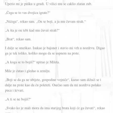
Uperio mi je pušku u grudi. U vilici mu se caklio zlatan zub.
„Čega se to vas dvojica igrate?“
„Ničega“, rekao sam. „On se boji, a ja mu čuvam strah.“
„A šta je on tebi kad mu čuvaš strah?“
„Brat“, rekao sam.
I dalje se smeškao. Isukao je bajonet i stavio mi vrh u nozdrvu. Digao
ga je tek toliko, koliko mogu da se uspnem na prste.
„A koga se to bojiš?“ upitao je Mileta.
Mile je ćutao i gledao u zemlju.
„Boji se da ga ne ubijete, gospodine vojniče“, kazao sam dižući se i
dalje na prste kao da ću poleteti. Osećao sam da mi nozdrva polako
puca i krvari.
„A ti se ne bojiš?“
„Svako ko je mali mora da ima starijeg brata koji će ga čuvati“, rekao