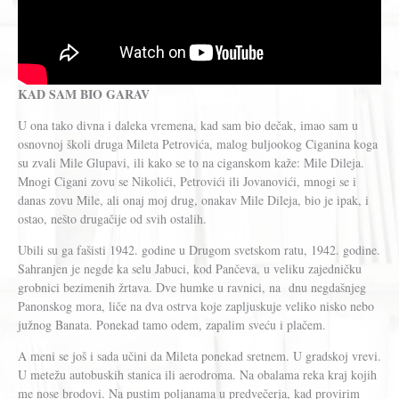
KAD SAM BIO GARAV
U ona tako divna i daleka vremena, kad sam bio dečak, imao sam u
osnovnoj školi druga Mileta Petrovića, malog buljookog Ciganina koga
su zvali Mile Glupavi, ili kako se to na ciganskom kaže: Mile Dileja.
Mnogi Cigani zovu se Nikolići, Petrovići ili Jovanovići, mnogi se i
danas zovu Mile, ali onaj moj drug, onakav Mile Dileja, bio je ipak, i
ostao, nešto drugačije od svih ostalih.
Ubili su ga fašisti 1942. godine u Drugom svetskom ratu, 1942. godine.
Sahranjen je negde ka selu Jabuci, kod Pančeva, u veliku zajedničku
grobnici bezimenih žrtava. Dve humke u ravnici, na dnu negdašnjeg
Panonskog mora, liče na dva ostrva koje zapljuskuje veliko nisko nebo
južnog Banata. Ponekad tamo odem, zapalim sveću i plačem.
A meni se još i sada učini da Mileta ponekad sretnem. U gradskoj vrevi.
U metežu autobuskih stanica ili aerodroma. Na obalama reka kraj kojih
me nose brodovi. Na pustim poljanama u predvečerja, kad provirim