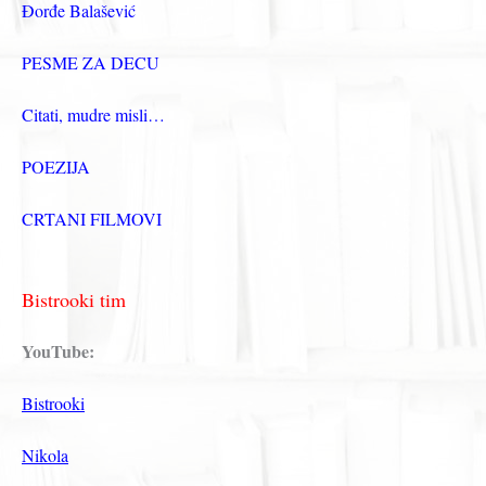
Đorđe Balašević
PESME ZA DECU
Citati, mudre misli…
POEZIJA
CRTANI FILMOVI
Bistrooki tim
YouTube:
Bistrooki
Nikola