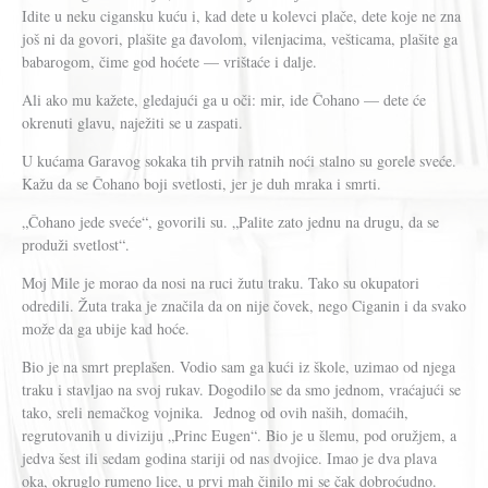
Idite u neku cigansku kuću i, kad dete u kolevci plače, dete koje ne zna
još ni da govori, plašite ga đavolom, vilenjacima, vešticama, plašite ga
babarogom, čime god hoćete — vrištaće i dalje.
Ali ako mu kažete, gledajući ga u oči: mir, ide Čohano — dete će
okrenuti glavu, naježiti se u zaspati.
U kućama Garavog sokaka tih prvih ratnih noći stalno su gorele sveće.
Kažu da se Čohano boji svetlosti, jer je duh mraka i smrti.
„Čohano jede sveće“, govorili su. „Palite zato jednu na drugu, da se
produži svetlost“.
Moj Mile je morao da nosi na ruci žutu traku. Tako su okupatori
odredili. Žuta traka je značila da on nije čovek, nego Ciganin i da svako
može da ga ubije kad hoće.
Bio je na smrt preplašen. Vodio sam ga kući iz škole, uzimao od njega
traku i stavljao na svoj rukav. Dogodilo se da smo jednom, vraćajući se
tako, sreli nemačkog vojnika. Jednog od ovih naših, domaćih,
regrutovanih u diviziju „Princ Eugen“. Bio je u šlemu, pod oružjem, a
jedva šest ili sedam godina stariji od nas dvojice. Imao je dva plava
oka, okruglo rumeno lice, u prvi mah činilo mi se čak dobroćudno.