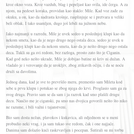
kroz okno voza. Kroz vazduh, blag i pepeljast kao svila, ide čerga. A za
njom, na pedeset koraka, providan kao staklo: Mile. Kad voz zađe za
okuku, a on, kao da nadrasta krošnje, rasplinjuje se i pretvara u veliki
beli oblak. I tako usamljen, dugo još lebdi na južnom nebu.
Iako najmanji u razredu, Mile je uvek sedeo u poslednjoj klupi kao da
nekom smeta, kao da je nego drugo nego ostala deca. sedeo je uvek u
poslednjoj klupi kao da nekom smeta, kao da je nešto drugo nego ostala
deca. Tukli su ga svi redom, bez razloga, prosto zato što je Ciganin.
Kad god neko nešto ukrade, Mile je dobijao batine ni kriv ni dužan. A
vladalo je i verovanje da je urokljiv, zbog zrikavih očiju, i da se noću
druži sa đavolima.
Jednog dana, kad je sve to prevršilo meru, premestio sam Mileta kod
sebe u prvu klupu i potukao se zbog njega do krvi. Proglasio sam ga za
svog druga. Pravio sam se da sam i ja razrok kad smo plašili drugu
decu. Naučio me je ciganski, pa smo nas dvojica govorili nešto što niko
ne razume, i bili važni i tajanstveni.
Bio sam dosta nežan, plavokos i kukavica, ali odjednom se u meni
probudio neki vrag, i ja sam tukao sve redom, čak i one najjače.
Danima sam dolazio kući raskrvavljen i pocepan. Šutirali su mi torbu