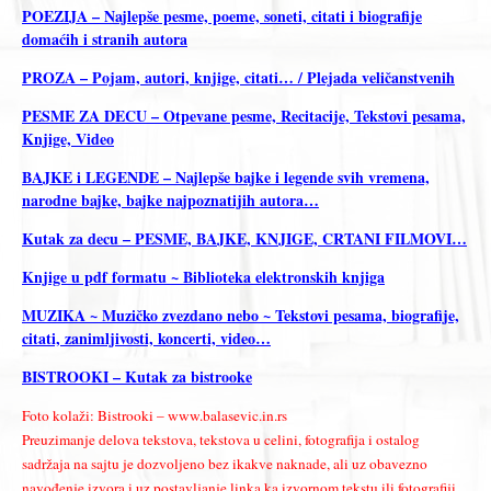
POEZIJA – Najlepše pesme, poeme, soneti, citati i biografije
domaćih i stranih autora
PROZA – Pojam, autori, knjige, citati… / Plejada veličanstvenih
PESME ZA DECU – Otpevane pesme, Recitacije, Tekstovi pesama,
Knjige, Video
BAJKE i LEGENDE – Najlepše bajke i legende svih vremena,
narodne bajke, bajke najpoznatijih autora…
Kutak za decu – PESME, BAJKE, KNJIGE, CRTANI FILMOVI…
Knjige u pdf formatu ~ Biblioteka elektronskih knjiga
MUZIKA ~ Muzičko zvezdano nebo ~ Tekstovi pesama, biografije,
citati, zanimljivosti, koncerti, video…
BISTROOKI – Kutak za bistrooke
Foto kolaži: Bistrooki – www.balasevic.in.rs
Preuzimanje delova tekstova, tekstova u celini, fotografija i ostalog
sadržaja na sajtu je dozvoljeno bez ikakve naknade, ali uz obavezno
navođenje izvora i uz postavljanje linka ka izvornom tekstu ili fotografiji