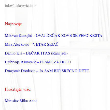
р
info@balasevic.in.rs
а
г
Najnovije
а
з
Milovan Danojlić – OVAJ DEČAK ZOVE SE PEPO KRSTA
а
Mira Alečković – VETAR SEJAČ
:
Danilo Kiš – DEČAK I PAS (Rani jadi)
Ljubivoje Ršumović – PESME ZA DECU
Dragomir Đorđević – JA SAM BIO SREĆNO DETE
Pročitajte više:
Miroslav Mika Antić