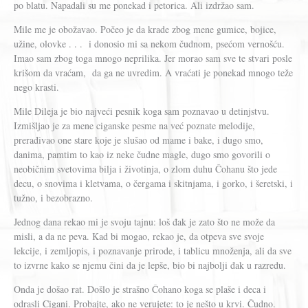
po blatu. Napadali su me ponekad i petorica. Ali izdržao sam.
Mile me je obožavao. Počeo je da krade zbog mene gumice, bojice,
užine, olovke . . . i donosio mi sa nekom čudnom, psećom vernošću.
Imao sam zbog toga mnogo neprilika. Jer morao sam sve te stvari posle
krišom da vraćam, da ga ne uvredim. A vraćati je ponekad mnogo teže
nego krasti.
Mile Dileja je bio najveći pesnik koga sam poznavao u detinjstvu.
Izmišljao je za mene ciganske pesme na već poznate melodije,
prerađivao one stare koje je slušao od mame i bake, i dugo smo,
danima, pamtim to kao iz neke čudne magle, dugo smo govorili o
neobičnim svetovima bilja i životinja, o zlom duhu Čohanu što jede
decu, o snovima i kletvama, o čergama i skitnjama, i gorko, i šeretski, i
tužno, i bezobrazno.
Jednog dana rekao mi je svoju tajnu: loš đak je zato što ne može da
misli, a da ne peva. Kad bi mogao, rekao je, da otpeva sve svoje
lekcije, i zemljopis, i poznavanje prirode, i tablicu množenja, ali da sve
to izvrne kako se njemu čini da je lepše, bio bi najbolji đak u razredu.
Onda je došao rat. Došlo je strašno Čohano koga se plaše i deca i
odrasli Cigani. Probajte, ako ne verujete: to je nešto u krvi. Čudno.