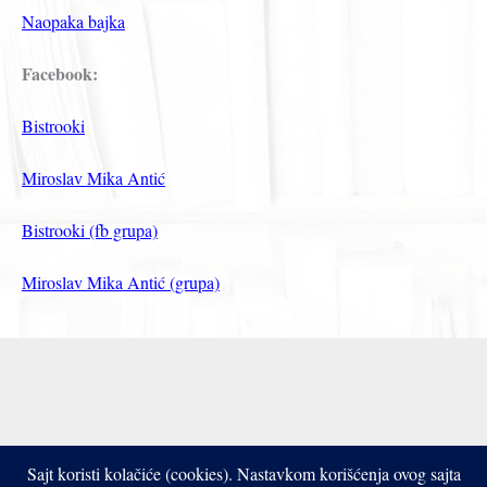
Naopaka bajka
Facebook:
Bistrooki
Miroslav Mika Antić
Bistrooki (fb grupa)
Miroslav Mika Antić (grupa)
Sajt koristi kolačiće (cookies). Nastavkom korišćenja ovog sajta
Copyright © 2017- 2026 Bistrooki