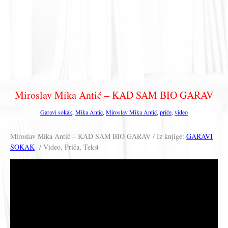
Miroslav Mika Antić – KAD SAM BIO GARAV
Garavi sokak
,
Mika Antic
,
Miroslav Mika Antić
,
priče
,
video
Miroslav Mika Antić – KAD SAM BIO GARAV / Iz knjige:
GARAVI
SOKAK
/ Video, Priča, Tekst