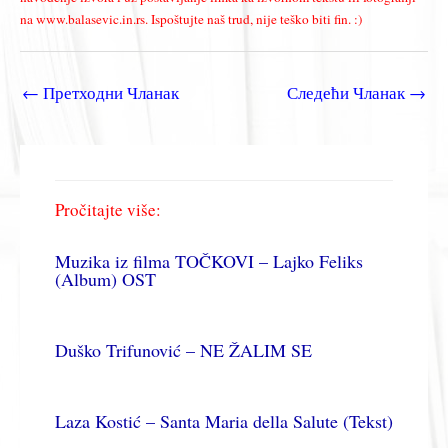
na www.balasevic.in.rs. Ispoštujte naš trud, nije teško biti fin. :)
←
Претходни Чланак
Следећи Чланак
→
Pročitajte više:
Muzika iz filma TOČKOVI – Lajko Feliks
(Album) OST
Duško Trifunović – NE ŽALIM SE
Laza Kostić – Santa Maria della Salute (Tekst)