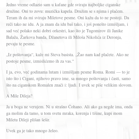
Jedno vreme odlazio sam u kafane gde sviraju najboljke ciganske
družine. Oni to zovu: muzička kapela. Družim se s njima i plačem.
Teram ih da mi sviraju Miletove pesme. Oni kažu da to ne postoji. Da
reči tako ne idu. A ja znam da idu baš tako, i još ponešto izmišljam, i
sad već polako neki dobri orkestri, kao što je Tugomirov ili Janike
Balaža, Žarkova banda, Džanetova ili Miloša Nikolića iz Deronja,
pevaju te pesme.
„Iz poštovanja“, kaže mi Steva basista. „Žao nam kad plačete. Ako ne
postoje pesme, izmislićemo ih za vas.“
I ja, evo, već godinama lutam i izmišljam pesme Roma. Romi — to je
isto što i Cigani, njihovo pravo ime, sa mnogo poštovanja i časti, samo
što na ciganskom Romalen znači i: ljudi. I uvek se piše velikim slovom.
A Mile Dileja?
Ja u boga ne verujem. Ni u strašno Čohano. Ali ako ga negde ima, onda
ga molim da tamo, u tom svetu mraka, korenja i tišine, kupi mom
Miletu Dileji plišan šešir.
Uvek ga je tako mnogo želeo.