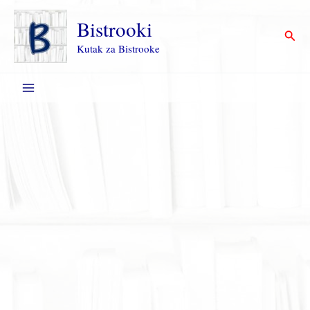
Пређи
на
Bistrooki
Прет
садржај
Kutak za Bistrooke