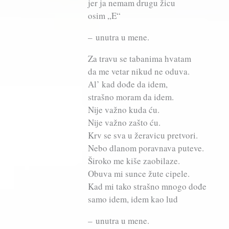
jer ja nemam drugu žicu
osim „E“
– unutra u mene.
Za travu se tabanima hvatam
da me vetar nikud ne oduva.
Al’ kad dođe da idem,
strašno moram da idem.
Nije važno kuda ću.
Nije važno zašto ću.
Krv se sva u žeravicu pretvori.
Nebo dlanom poravnava puteve.
Široko me kiše zaobilaze.
Obuva mi sunce žute cipele.
Kad mi tako strašno mnogo dođe
samo idem, idem kao lud
– unutra u mene.