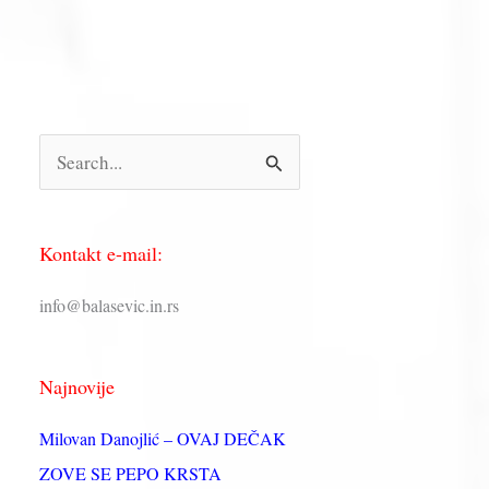
П
р
е
Kontakt e-mail:
т
р
info@balasevic.in.rs
а
г
Najnovije
а
з
Milovan Danojlić – OVAJ DEČAK
а
ZOVE SE PEPO KRSTA