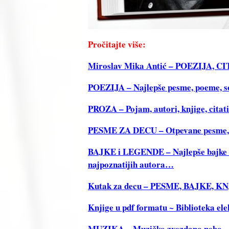
Pročitajte više:
Miroslav Mika Antić – POEZIJA, 
POEZIJA – Najlepše pesme, poeme, sone
PROZA – Pojam, autori, knjige, citat
PESME ZA DECU – Otpevane pesme, Re
BAJKE i LEGENDE – Najlepše bajke i 
najpoznatijih autora…
Kutak za decu – PESME, BAJKE, 
Knjige u pdf formatu ~ Biblioteka ele
MUZIKA ~ Muzičko zvezdano nebo ~ Tek