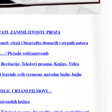
CITATI, ZANIMLJIVOSTI, PROZA
ti, citati i biografije domaćih i stranih autora
i… / Plejada veličanstvenih
citacije, Tekstovi pesama, Knjige, Video
legende svih vremena, narodne bajke, bajke
KNJIGE, CRTANI FILMOVI…
ktronskih knjiga
stovi pesama, biografije, citati, zanimljivosti,