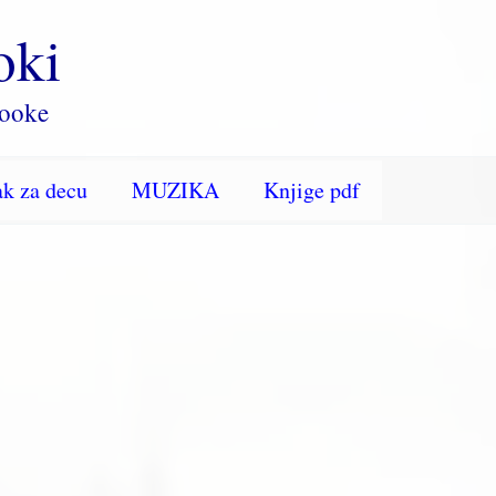
oki
rooke
k za decu
MUZIKA
Knjige pdf