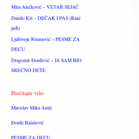
:
Mira Alečković – VETAR SEJAČ
Danilo Kiš – DEČAK I PAS (Rani
jadi)
Ljubivoje Ršumović – PESME ZA
DECU
Dragomir Đorđević – JA SAM BIO
SREĆNO DETE
Pročitajte više:
Miroslav Mika Antić
Đorđe Balašević
PESME ZA DECU