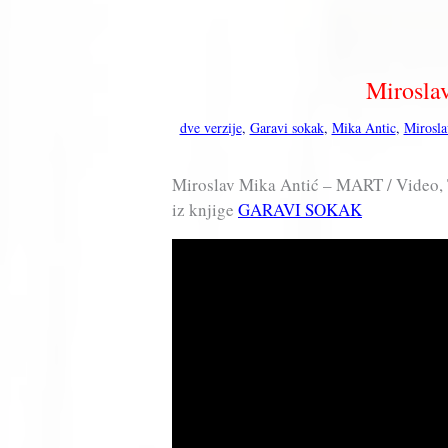
Mirosla
dve verzije
,
Garavi sokak
,
Mika Antic
,
Mirosla
Miroslav Mika Antić – MART / Video, T
iz knjige
GARAVI SOKAK