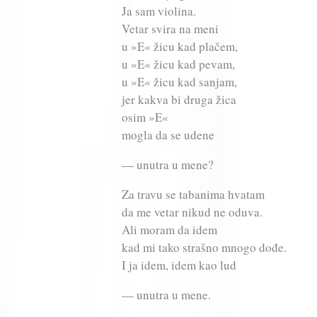
Ja sam violina.
Vetar svira na meni
u »E« žicu kad plačem,
u »E« žicu kad pevam,
u »E« žicu kad sanjam,
jer kakva bi druga žica
osim »E«
mogla da se udene
— unutra u mene?
Za travu se tabanima hvatam
da me vetar nikud ne oduva.
Ali moram da idem
kad mi tako strašno mnogo dođe.
I ja idem, idem kao lud
— unutra u mene.