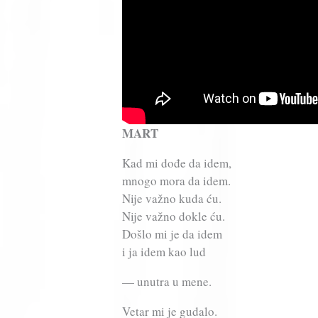
MART
Kad mi dođe da idem,
mnogo mora da idem.
Nije važno kuda ću.
Nije važno dokle ću.
Došlo mi je da idem
i ja idem kao lud
— unutra u mene.
Vetar mi je gudalo.