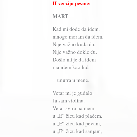
II verzija pesme:
MART
Kad mi dođe da idem,
mnogo moram da idem.
Nije važno kuda ću.
Nije važno dokle ću.
Došlo mi je da idem
i ja idem kao lud
– unutra u mene.
Vetar mi je gudalo.
Ja sam violina.
Vetar svira na meni
u „E“ žicu kad plačem,
u „E“ žicu kad pevam,
u „E“ žicu kad sanjam,