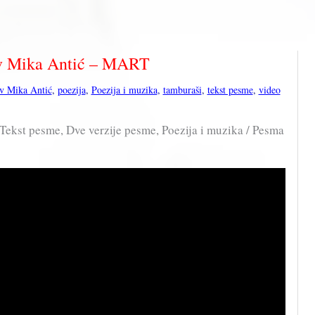
v Mika Antić – MART
v Mika Antić
,
poezija
,
Poezija i muzika
,
tamburaši
,
tekst pesme
,
video
ekst pesme, Dve verzije pesme, Poezija i muzika / Pesma