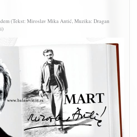
idem (Tekst: Miroslav Mika Antić, Muzika: Dragan
i)