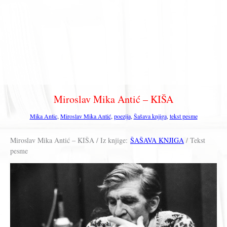
Miroslav Mika Antić – KIŠA
Mika Antic
,
Miroslav Mika Antić
,
poezija
,
Šašava knjiga
,
tekst pesme
Miroslav Mika Antić – KIŠA / Iz knjige:
ŠAŠAVA KNJIGA
/ Tekst
pesme