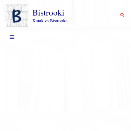
Пређи
на
Bistrooki
Прет
садржај
Kutak za Bistrooke