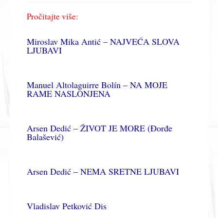
Pročitajte više:
Miroslav Mika Antić – NAJVEĆA SLOVA
LJUBAVI
Manuel Altolaguirre Bolín – NA MOJE
RAME NASLONJENA
Arsen Dedić – ŽIVOT JE MORE (Đorđe
Balašević)
Arsen Dedić – NEMA SRETNE LJUBAVI
Vladislav Petković Dis