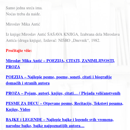
Samo jedna sreća ima.
Noćas treba da naiđe.
Miroslav Mika Antić
Iz knjige:Miroslav Antić ŠAŠAVA KNJIGA, Izabrana dela Miroslava
Antića (druga knjiga), Izdavač: NIŠRO „Dnevnik“, 1982.
Pročitajte više:
Miroslav Mika Antić – POEZIJA, CITATI, ZANIMLJIVOSTI,
PROZA
POEZIJA – Najlepše pesme, poeme, soneti, citati i biografije
domaćih i stranih autora
PROZA – Pojam, autori, knjige, citati… / Plejada veličanstvenih
PESME ZA DECU – Otpevane pesme, Recitacije, Tekstovi pesama,
Knjige, Video
BAJKE i LEGENDE – Najlepše bajke i legende svih vremena,
narodne bajke, bajke najpoznatijih autora…