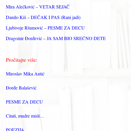
а
Mira Alečković – VETAR SEJAČ
:
Danilo Kiš – DEČAK I PAS (Rani jadi)
Ljubivoje Ršumović – PESME ZA DECU
Dragomir Đorđević – JA SAM BIO SREĆNO DETE
Pročitajte više:
Miroslav Mika Antić
Đorđe Balašević
PESME ZA DECU
Citati, mudre misli…
POEZIJA