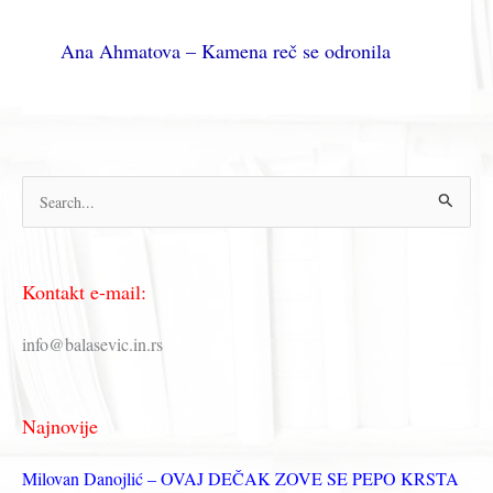
Ana Ahmatova – Kamena reč se odronila
П
р
е
Kontakt e-mail:
т
р
info@balasevic.in.rs
а
г
Najnovije
а
з
Milovan Danojlić – OVAJ DEČAK ZOVE SE PEPO KRSTA