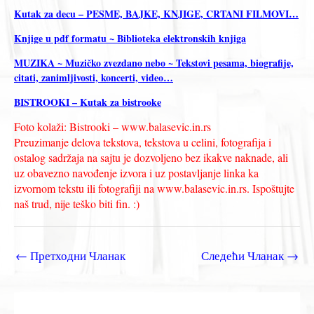
Kutak za decu – PESME, BAJKE, KNJIGE, CRTANI FILMOVI…
Knjige u pdf formatu ~ Biblioteka elektronskih knjiga
MUZIKA ~ Muzičko zvezdano nebo ~ Tekstovi pesama, biografije,
citati, zanimljivosti, koncerti, video…
BISTROOKI – Kutak za bistrooke
Foto kolaži: Bistrooki – www.balasevic.in.rs
Preuzimanje delova tekstova, tekstova u celini, fotografija i
ostalog sadržaja na sajtu je dozvoljeno bez ikakve naknade, ali
uz obavezno navođenje izvora i uz postavljanje linka ka
izvornom tekstu ili fotografiji na www.balasevic.in.rs. Ispoštujte
naš trud, nije teško biti fin. :)
←
Претходни Чланак
Следећи Чланак
→