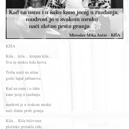
KIŠA
Kiša… kiša… krupna kiša…
Sva su mokra leđa krova.
Treba uzeti na nišan
gorki šapat jablanova.
Kad na usnu i u šaku
kane jecaj u razdanja,
mudrost je u svakom mraku
naći zlatne prste granja.
Kiša… Kiša bičevima
pločnike pretukla riđe.