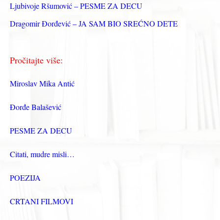
Ljubivoje Ršumović – PESME ZA DECU
Dragomir Đorđević – JA SAM BIO SREĆNO DETE
Pročitajte više:
Miroslav Mika Antić
Đorđe Balašević
PESME ZA DECU
Citati, mudre misli…
POEZIJA
CRTANI FILMOVI