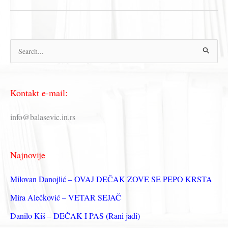
П
р
е
Kontakt e-mail:
т
р
info@balasevic.in.rs
а
г
Najnovije
а
з
Milovan Danojlić – OVAJ DEČAK ZOVE SE PEPO KRSTA
а
Mira Alečković – VETAR SEJAČ
:
Danilo Kiš – DEČAK I PAS (Rani jadi)