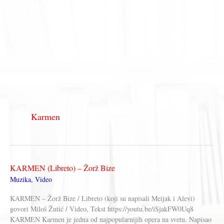
Karmen
KARMEN (Libreto) – Žorž Bize
Muzika
,
Video
KARMEN – Žorž Bize / Libreto (koji su napisali Meijak i Alevi)
govori Miloš Žutić / Video, Tekst https://youtu.be/iSjakFW0Uq8
KARMEN Karmen je jedna od najpopularnijih opera na svetu. Napisao