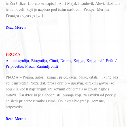
je Žorž Bize. Libreto su napisali Anri Mejak i Ludovik Alevi. Bazirana
je na noveli, koji je napisao pod istim naslovom Prosper Merime.
Premijera opere je […]
KARMEN
Read More »
(Libreto)
–
Žorž
Bize
PROZA
Autobiografija
,
Biografija
,
Citati
,
Drama
,
Knjige
,
Knjige pdf
,
Priče /
Pripovetke
,
Proza
,
Zanimljivosti
PROZA – Pojam, autori, knjige, priče, eseji, bajke, citati. . . / Plejada
veličanstvenih Proza (lat. proza oratio – upravni, direktni govor) se
pojavila već u najstarijim književnim oblicima kao što su bajke i
mitovi. Karakterišu je slobodni stil pisanja koji, za razliku od poezije,
ne sledi principe ritmike i rime. Obuhvata biografije, romane,
pripovetke
PROZA
Read More »