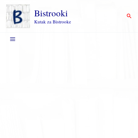
Пређи
на
Bistrooki
Прет
садржај
Kutak za Bistrooke