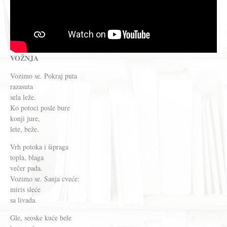
VOŽNJA
Vozimo se. Pokraj puta
razasuta
sela leže.
Ko potoci posle bure
konji jure,
lete, beže.
Vrh potoka i šipraga
topla, blaga
večer pada.
Vozimo se. Sanja cveće:
miris sleće
sa livada.
Gle, seoske kuće bele