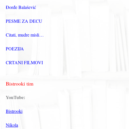
Đorđe Balašević
PESME ZA DECU
Citati, mudre misli…
POEZIJA
CRTANI FILMOVI
Bistrooki tim
YouTube:
Bistrooki
Nikola