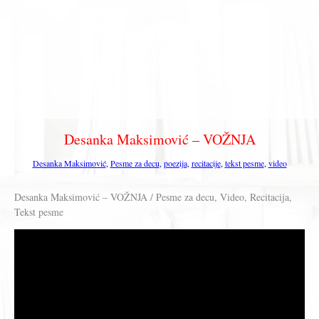
Desanka Maksimović – VOŽNJA
Desanka Maksimović
,
Pesme za decu
,
poezija
,
recitacije
,
tekst pesme
,
video
Desanka Maksimović – VOŽNJA / Pesme za decu, Video, Recitacija,
Tekst pesme