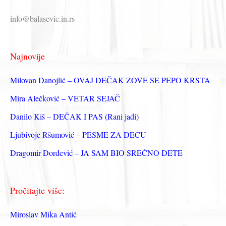
р
info@balasevic.in.rs
а
г
Najnovije
а
з
Milovan Danojlić – OVAJ DEČAK ZOVE SE PEPO KRSTA
а
Mira Alečković – VETAR SEJAČ
:
Danilo Kiš – DEČAK I PAS (Rani jadi)
Ljubivoje Ršumović – PESME ZA DECU
Dragomir Đorđević – JA SAM BIO SREĆNO DETE
Pročitajte više:
Miroslav Mika Antić