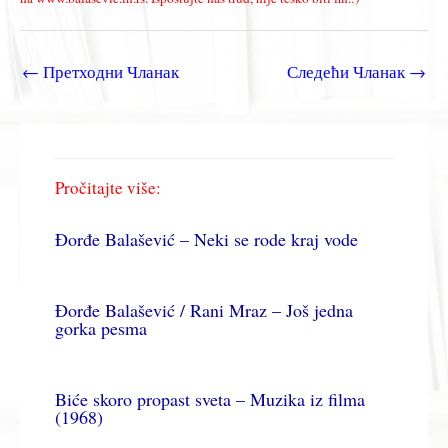
←
Претходни Чланак
Следећи Чланак
→
Pročitajte više:
Đorđe Balašević – Neki se rode kraj vode
Đorđe Balašević / Rani Mraz – Još jedna
gorka pesma
Biće skoro propast sveta – Muzika iz filma
(1968)