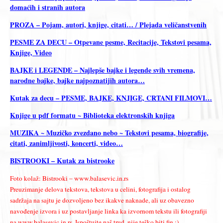
domaćih i stranih autora
PROZA – Pojam, autori, knjige, citati… / Plejada veličanstvenih
PESME ZA DECU – Otpevane pesme, Recitacije, Tekstovi pesama,
Knjige, Video
BAJKE i LEGENDE – Najlepše bajke i legende svih vremena,
narodne bajke, bajke najpoznatijih autora…
Kutak za decu – PESME, BAJKE, KNJIGE, CRTANI FILMOVI…
Knjige u pdf formatu ~ Biblioteka elektronskih knjiga
MUZIKA ~ Muzičko zvezdano nebo ~ Tekstovi pesama, biografije,
citati, zanimljivosti, koncerti, video…
BISTROOKI – Kutak za bistrooke
Foto kolaž: Bistrooki – www.balasevic.in.rs
Preuzimanje delova tekstova, tekstova u celini, fotografija i ostalog
sadržaja na sajtu je dozvoljeno bez ikakve naknade, ali uz obavezno
navođenje izvora i uz postavljanje linka ka izvornom tekstu ili fotografiji
na www.balasevic.in.rs. Ispoštujte naš trud, nije teško biti fin.:)