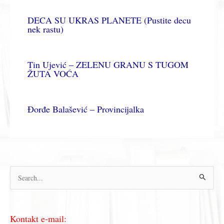
DECA SU UKRAS PLANETE (Pustite decu
nek rastu)
Tin Ujević – ZELENU GRANU S TUGOM
ŽUTA VOĆA
Đorđe Balašević – Provincijalka
П
р
е
Kontakt e-mail:
т