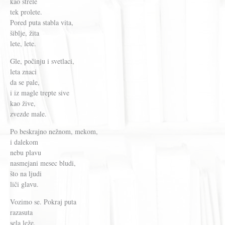
kao strele
tek prolete.
Pored puta stabla vita,
šiblje, žita
lete, lete.
Gle, počinju i svetlaci,
leta znaci
da se pale,
i iz magle trepte sive
kao žive,
zvezde male.
Po beskrajno nežnom, mekom,
i dalekom
nebu plavu
nasmejani mesec bludi,
što na ljudi
liči glavu.
Vozimo se. Pokraj puta
razasuta
sela leže.