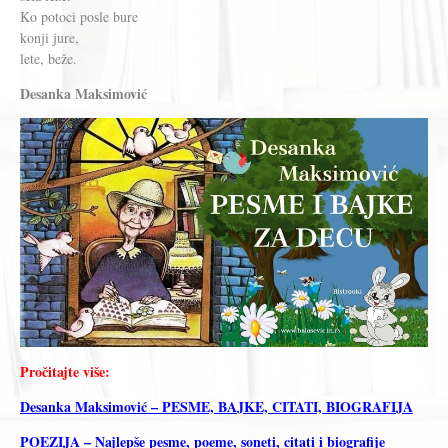
Ko potoci posle bure
konji jure,
lete, beže.
Desanka Maksimović
Pročitajte više:
Desanka Maksimović – PESME, BAJKE, CITATI, BIOGRAFIJA
POEZIJA – Najlepše pesme, poeme, soneti, citati i biografije