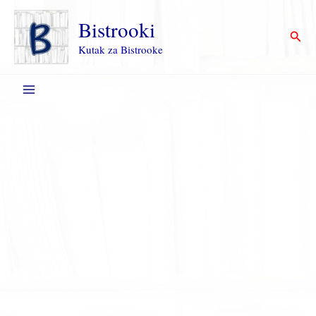
Пређи
на
Bistrooki
Прет
садржај
Kutak za Bistrooke