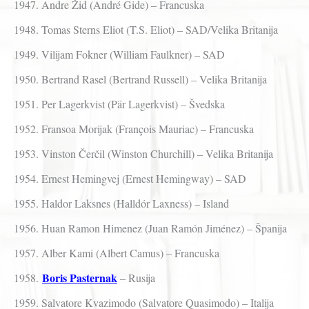
1947. Andre Žid (André Gide) – Francuska
1948. Tomas Sterns Eliot (T.S. Eliot) – SAD/Velika Britanija
1949. Vilijam Fokner (William Faulkner) – SAD
1950. Bertrand Rasel (Bertrand Russell) – Velika Britanija
1951. Per Lagerkvist (Pär Lagerkvist) – Švedska
1952. Fransoa Morijak (François Mauriac) – Francuska
1953. Vinston Čerčil (Winston Churchill) – Velika Britanija
1954. Ernest Hemingvej (Ernest Hemingway) – SAD
1955. Haldor Laksnes (Halldór Laxness) – Island
1956. Huan Ramon Himenez (Juan Ramón Jiménez) – Španija
1957. Alber Kami (Albert Camus) – Francuska
Boris Pasternak
1958.
– Rusija
1959. Salvatore Kvazimodo (Salvatore Quasimodo) – Italija