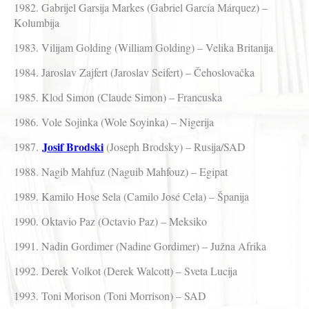
1982. Gabrijel Garsija Markes (Gabriel García Márquez) –
Kolumbija
1983. Vilijam Golding (William Golding) – Velika Britanija
1984. Jaroslav Zajfert (Jaroslav Seifert) – Čehoslovačka
1985. Klod Simon (Claude Simon) – Francuska
1986. Vole Sojinka (Wole Soyinka) – Nigerija
Josif Brodski
1987.
(Joseph Brodsky) – Rusija/SAD
1988. Nagib Mahfuz (Naguib Mahfouz) – Egipat
1989. Kamilo Hose Sela (Camilo José Cela) – Španija
1990. Oktavio Paz (Octavio Paz) – Meksiko
1991. Nadin Gordimer (Nadine Gordimer) – Južna Afrika
1992. Derek Volkot (Derek Walcott) – Sveta Lucija
1993. Toni Morison (Toni Morrison) – SAD