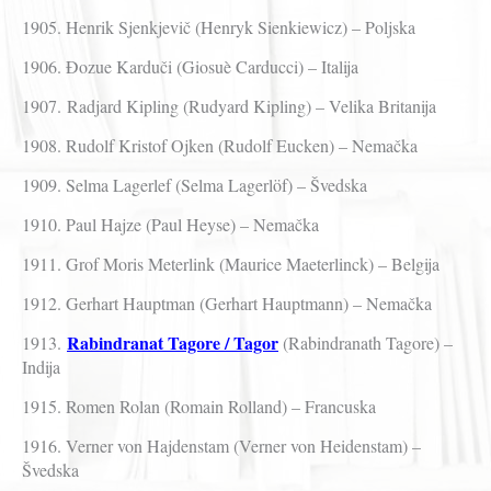
1905. Henrik Sjenkjevič (Henryk Sienkiewicz) – Poljska
1906. Đozue Karduči (Giosuè Carducci) – Italija
1907. Radjard Kipling (Rudyard Kipling) – Velika Britanija
1908. Rudolf Kristof Ojken (Rudolf Eucken) – Nemačka
1909. Selma Lagerlef (Selma Lagerlöf) – Švedska
1910. Paul Hajze (Paul Heyse) – Nemačka
1911. Grof Moris Meterlink (Maurice Maeterlinck) – Belgija
1912. Gerhart Hauptman (Gerhart Hauptmann) – Nemačka
Rabindranat Tagore / Tagor
1913.
(Rabindranath Tagore) –
Indija
1915. Romen Rolan (Romain Rolland) – Francuska
1916. Verner von Hajdenstam (Verner von Heidenstam) –
Švedska