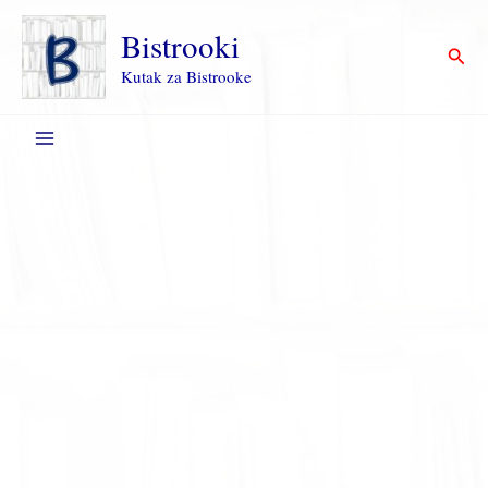
Пређи
на
Bistrooki
Прет
садржај
Kutak za Bistrooke