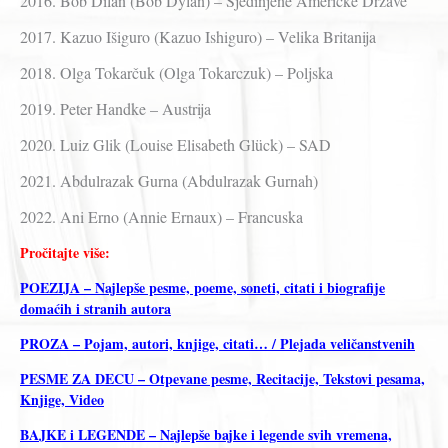
2016. Bob Dilan (Bob Dylan) – Sjedinjene Američke Države
2017. Kazuo Išiguro (Kazuo Ishiguro) – Velika Britanija
2018. Olga Tokarčuk (Olga Tokarczuk) – Poljska
2019. Peter Handke – Austrija
2020. Luiz Glik (Louise Elisabeth Glück) – SAD
2021. Abdulrazak Gurna (Abdulrazak Gurnah)
2022. Ani Erno (Annie Ernaux) – Francuska
Pročitajte više:
POEZIJA – Najlepše pesme, poeme, soneti, citati i biografije
domaćih i stranih autora
PROZA – Pojam, autori, knjige, citati… / Plejada veličanstvenih
PESME ZA DECU – Otpevane pesme, Recitacije, Tekstovi pesama,
Knjige, Video
BAJKE i LEGENDE – Najlepše bajke i legende svih vremena,