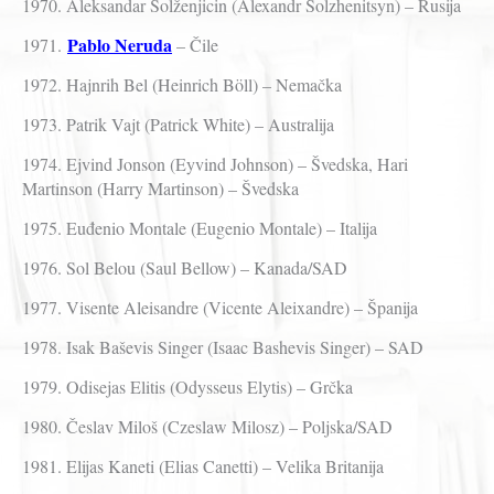
1970. Aleksandar Solženjicin (Alexandr Solzhenitsyn) – Rusija
Pablo Neruda
1971.
– Čile
1972. Hajnrih Bel (Heinrich Böll) – Nemačka
1973. Patrik Vajt (Patrick White) – Australija
1974. Ejvind Jonson (Eyvind Johnson) – Švedska, Hari
Martinson (Harry Martinson) – Švedska
1975. Euđenio Montale (Eugenio Montale) – Italija
1976. Sol Belou (Saul Bellow) – Kanada/SAD
1977. Visente Aleisandre (Vicente Aleixandre) – Španija
1978. Isak Baševis Singer (Isaac Bashevis Singer) – SAD
1979. Odisejas Elitis (Odysseus Elytis) – Grčka
1980. Česlav Miloš (Czeslaw Milosz) – Poljska/SAD
1981. Elijas Kaneti (Elias Canetti) – Velika Britanija