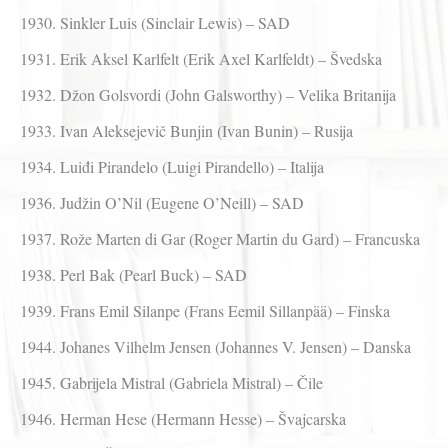
1930. Sinkler Luis (Sinclair Lewis) – SAD
1931. Erik Aksel Karlfelt (Erik Axel Karlfeldt) – Švedska
1932. Džon Golsvordi (John Galsworthy) – Velika Britanija
1933. Ivan Aleksejevič Bunjin (Ivan Bunin) – Rusija
1934. Luiđi Pirandelo (Luigi Pirandello) – Italija
1936. Judžin O’Nil (Eugene O’Neill) – SAD
1937. Rože Marten di Gar (Roger Martin du Gard) – Francuska
1938. Perl Bak (Pearl Buck) – SAD
1939. Frans Emil Silanpe (Frans Eemil Sillanpää) – Finska
1944. Johanes Vilhelm Jensen (Johannes V. Jensen) – Danska
1945. Gabrijela Mistral (Gabriela Mistral) – Čile
1946. Herman Hese (Hermann Hesse) – Švajcarska