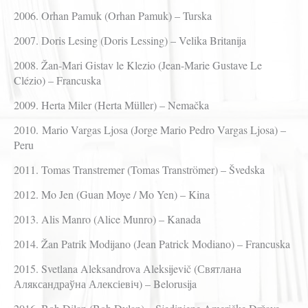
2006. Orhan Pamuk (Orhan Pamuk) – Turska
2007. Doris Lesing (Doris Lessing) – Velika Britanija
2008. Žan-Mari Gistav le Klezio (Jean-Marie Gustave Le
Clézio) – Francuska
2009. Herta Miler (Herta Müller) – Nemačka
2010. Mario Vargas Ljosa (Jorge Mario Pedro Vargas Ljosa) –
Peru
2011. Tomas Transtremer (Tomas Tranströmer) – Švedska
2012. Mo Jen (Guan Moye / Mo Yen) – Kina
2013. Alis Manro (Alice Munro) – Kanada
2014. Žan Patrik Modijano (Jean Patrick Modiano) – Francuska
2015. Svetlana Aleksandrova Aleksijevič (Святлана
Аляксандраўна Алексіевіч) – Belorusija