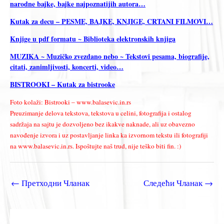
narodne bajke, bajke najpoznatijih autora…
Kutak za decu – PESME, BAJKE, KNJIGE, CRTANI FILMOVI…
Knjige u pdf formatu ~ Biblioteka elektronskih knjiga
MUZIKA ~ Muzičko zvezdano nebo ~ Tekstovi pesama, biografije,
citati, zanimljivosti, koncerti, video…
BISTROOKI – Kutak za bistrooke
Foto kolaži: Bistrooki – www.balasevic.in.rs
Preuzimanje delova tekstova, tekstova u celini, fotografija i ostalog
sadržaja na sajtu je dozvoljeno bez ikakve naknade, ali uz obavezno
navođenje izvora i uz postavljanje linka ka izvornom tekstu ili fotografiji
na www.balasevic.in.rs. Ispoštujte naš trud, nije teško biti fin. :)
←
Претходни Чланак
Следећи Чланак
→