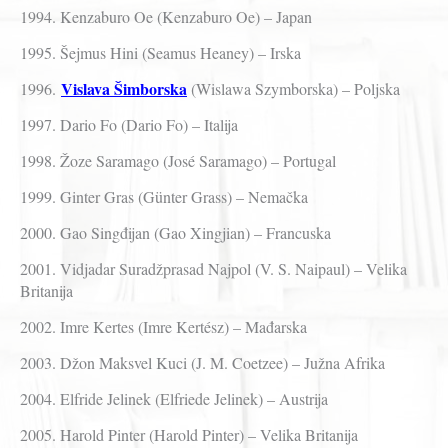
1994. Kenzaburo Oe (Kenzaburo Oe) – Japan
1995. Šejmus Hini (Seamus Heaney) – Irska
Vislava Šimborska
1996.
(Wislawa Szymborska) – Poljska
1997. Dario Fo (Dario Fo) – Italija
1998. Žoze Saramago (José Saramago) – Portugal
1999. Ginter Gras (Günter Grass) – Nemačka
2000. Gao Singđijan (Gao Xingjian) – Francuska
2001. Vidjadar Suradžprasad Najpol (V. S. Naipaul) – Velika
Britanija
2002. Imre Kertes (Imre Kertész) – Mađarska
2003. Džon Maksvel Kuci (J. M. Coetzee) – Južna Afrika
2004. Elfride Jelinek (Elfriede Jelinek) – Austrija
2005. Harold Pinter (Harold Pinter) – Velika Britanija