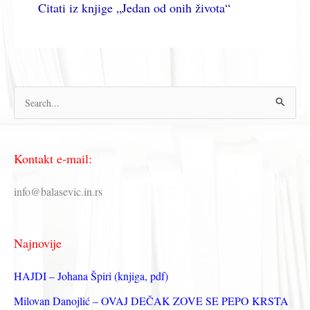
Citati iz knjige „Jedan od onih života“
П
р
е
Kontakt e-mail:
т
р
info@balasevic.in.rs
а
г
Najnovije
а
з
HAJDI – Johana Špiri (knjiga, pdf)
а
Milovan Danojlić – OVAJ DEČAK ZOVE SE PEPO KRSTA