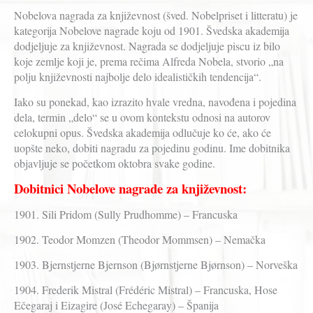
Nobelova nagrada za književnost (šved. Nobelpriset i litteratu) je
kategorija Nobelove nagrade koju od 1901. Švedska akademija
dodjeljuje za književnost. Nagrada se dodjeljuje piscu iz bilo
koje zemlje koji je, prema rečima Alfreda Nobela, stvorio „na
polju književnosti najbolje delo idealističkih tendencija“.
Iako su ponekad, kao izrazito hvale vredna, navođena i pojedina
dela, termin „delo“ se u ovom kontekstu odnosi na autorov
celokupni opus. Švedska akademija odlučuje ko će, ako će
uopšte neko, dobiti nagradu za pojedinu godinu. Ime dobitnika
objavljuje se početkom oktobra svake godine.
Dobitnici Nobelove nagrade za književnost:
1901. Sili Pridom (Sully Prudhomme) – Francuska
1902. Teodor Momzen (Theodor Mommsen) – Nemačka
1903. Bjernstjerne Bjernson (Bjørnstjerne Bjørnson) – Norveška
1904. Frederik Mistral (Frédéric Mistral) – Francuska, Hose
Ečegaraj i Eizagire (José Echegaray) – Španija