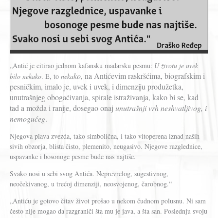
„Antić je citirao jednom kafansku mađarsku pesmu:
U životu je uvek
ko
, na Antićevim raskršćima, biografskim i
bilo nekako
. E, to
neka
pesničkim, imalo je, uvek i uvek, i dimenziju produžetka,
unutrašnjeg obogaćivanja, spirale istraživanja, kako bi se, kad
tad a možda i ranije, dosegao onaj
unutrašnji vrh neshvatljivog, i
nemogućeg
.
Njegova plava zvezda, tako simbolična, i tako vitoperena iznad naših
sivih obzorja, blista čisto, plemenito, neugasivo. Njegove razglednice,
uspavanke i bosonoge pesme bude nas najtiše.
Svako nosi u sebi svog Antića. Neprevrelog, sugestivnog,
neočekivanog, u trećoj dimenziji, neosvojenog, čarobnog.“
„Antiću je gotovo čitav život prošao u nekom čudnom polusnu. Ni sam
često nije mogao da razgraniči šta mu je java, a šta san. Poslednju svoju