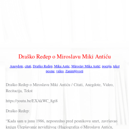
Draško Ređep o Miroslavu Miki Antiću
Anegdote
,
citati
,
Draško Ređep
,
Mika Antic
,
Miroslav Mika Antić
,
poezija
,
tekst
pesme
,
video
,
Zanimljivosti
Draško Ređep o Miroslavu Miki Antiću / Citati, Anegdote, Video,
Recitacija, Tekst
https://youtu.be/EXAkWC_8gt8
Draško Ređep:
“Kada sam u junu 1986, neposredno pred pesnikovu smrt, završavao
knjigu Ulepšavanje nevidljivog (Hagiografija o Miroslavu Antiću,