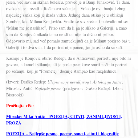
jesen, već sasvim skrhan bolešću, proveo je u Banji Junaković. Ti dani,
ovako su se urezali u Ređepovo sećanje: – Voleo je ovu banju i zbog
najdužeg šanka koji je ikada video. Jednog dana otišao je u obližnji
Sombor, kod Milana Konjovića. Vratio se sav srećan i pohvalio mi se:
“Milan me je naslikao”. Pitao sam da li ga je slikao u Galeriji, a znao
sam da Konjović nikada tamo ne slika, nije tu držao ni pribor.
Odgovorio mi, sad već pomalo zamuckujući da je Milanu pozirao baš u
Galeriji i to dva sata. I da portret nije poneo, jer je ostao da se suši.
Kasnije je Konjović otkrio Ređepu da o Antićevom portretu nije bilo ni
govora, a kamoli slikanja, ali je posle pesnikove smrti načinio portret
po sećanju, koji je “Prometej” docnije štampao kao razglednicu.
(Izvori: Draško Ređep:
Ulepšavanje nevidljivog
i
Antologija Antić
,
Miroslav Antić:
Najlepše pesme
(predgovor: Draško Ređep). Izbor:
Bistrooki)
Pročitajte više:
Miroslav Mika Antić – POEZIJA, CITATI, ZANIMLJIVOSTI,
PROZA
POEZIJA – Najlepše pesme, poeme, soneti, citati i biografije