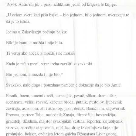
1986), Antić mi je, u pero, izdiktirao jedan od krajeva te knjige:
„U celom svetu kad pišu bajku – bio jednom, bilo jednom, uveravaju te
da je to istina.
Jedino u Zakavkazju počinju bajku:
Bilo jednom, a možda i nije bilo.
Ti veruj ako hoćeš, a možda i ne moraš.
Kada je reč o meni, stvar treba završiti zakavkaski.
Bio jednom, a možda i nije bio.“
Svakako, naše dugo i pouzdano pamćenje dokazuje da je bio Antić.
Pesnik, boem, umetnik reči, usmenjak, pevač, slikar, dramatičar,
scenarista, veliki spavač, kapetan broda, putnik, pustolov, ljubavnik
zavičaja, astronom, ali i astrolog, paor, dečak, Banaćanin, sagovornik
Prevera, partner Talja, naslednik Zmaja, filmadžija, bostandžija,
graditelj, džudista, majstor svakojakih veština, reporter, zaljubljenik
vozova, naročito ekspresnih, mislilac, drug iz detinjstva koje nije
prohujalo, bokser, opčinjen letom galeba Džonatana Livingstona.