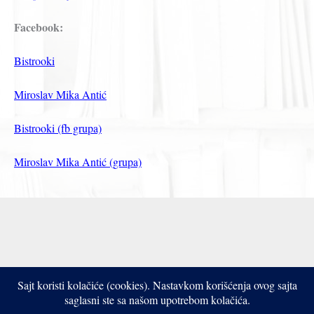
Facebook:
Bistrooki
Miroslav Mika Antić
Bistrooki (fb grupa)
Miroslav Mika Antić (grupa)
Sajt koristi kolačiće (cookies). Nastavkom korišćenja ovog sajta
Copyright © 2017- 2026 Bistrooki
saglasni ste sa našom upotrebom kolačića.