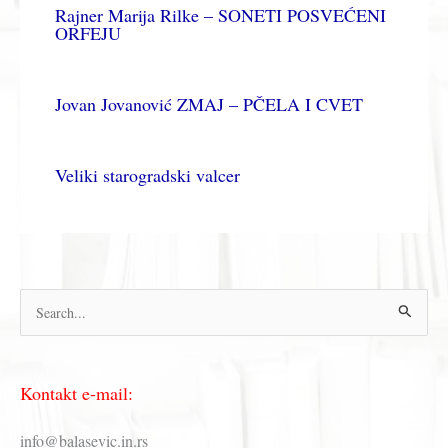
Rajner Marija Rilke – SONETI POSVEĆENI
ORFEJU
Jovan Jovanović ZMAJ – PČELA I CVET
Veliki starogradski valcer
П
р
е
Kontakt e-mail:
т
р
info@balasevic.in.rs