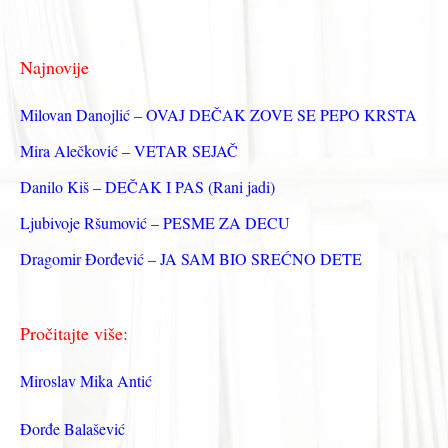
а
г
Najnovije
а
з
Milovan Danojlić – OVAJ DEČAK ZOVE SE PEPO KRSTA
а
Mira Alečković – VETAR SEJAČ
:
Danilo Kiš – DEČAK I PAS (Rani jadi)
Ljubivoje Ršumović – PESME ZA DECU
Dragomir Đorđević – JA SAM BIO SREĆNO DETE
Pročitajte više:
Miroslav Mika Antić
Đorđe Balašević