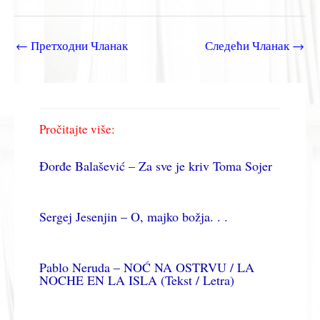
←
Претходни Чланак
Следећи Чланак
→
Pročitajte više:
Đorđe Balašević – Za sve je kriv Toma Sojer
Sergej Jesenjin – O, majko božja. . .
Pablo Neruda – NOĆ NA OSTRVU / LA
NOCHE EN LA ISLA (Tekst / Letra)