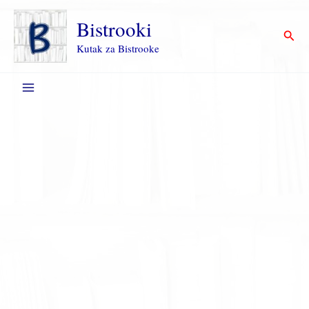
Пређи
на
Bistrooki
Прет
садржај
Kutak za Bistrooke