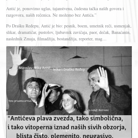
Antić je, ponovimo uglas, tajanstvena, čudesna tačka naših govora i
razgovora, naših rečenica. Ne možemo bez Antića.”
Po Drašku Ređepu, Antić je bio: pesnik, boem, umetnik reči, usmenjak,
slikar, dramatičar, pustolov, ljubavnik zavičaja, paor, dečak, Banaćanin,
naslednik Zmaja, filmadžija, bostandžija, reporter, mag…