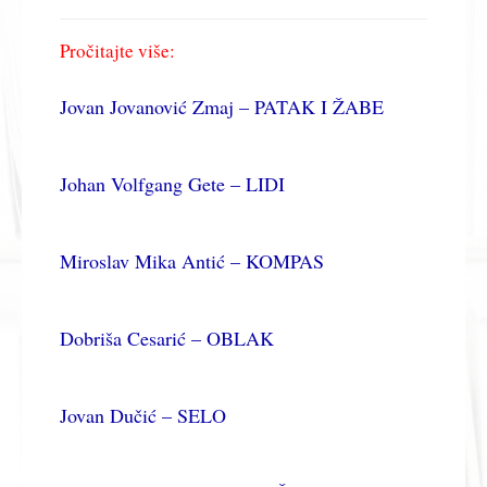
Pročitajte više:
Jovan Jovanović Zmaj – PATAK I ŽABE
Johan Volfgang Gete – LIDI
Miroslav Mika Antić – KOMPAS
Dobriša Cesarić – OBLAK
Jovan Dučić – SELO