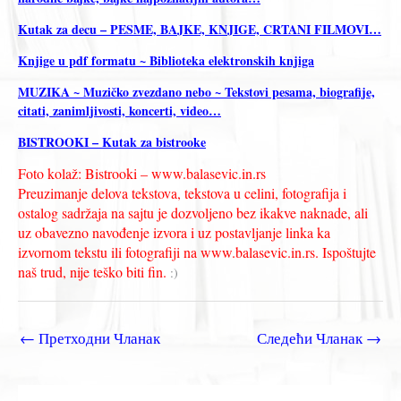
Kutak za decu – PESME, BAJKE, KNJIGE, CRTANI FILMOVI…
Knjige u pdf formatu ~ Biblioteka elektronskih knjiga
MUZIKA ~ Muzičko zvezdano nebo ~ Tekstovi pesama, biografije,
citati, zanimljivosti, koncerti, video…
BISTROOKI – Kutak za bistrooke
Foto kolaž: Bistrooki – www.balasevic.in.rs
Preuzimanje delova tekstova, tekstova u celini, fotografija i
ostalog sadržaja na sajtu je dozvoljeno bez ikakve naknade, ali
uz obavezno navođenje izvora i uz postavljanje linka ka
izvornom tekstu ili fotografiji na www.balasevic.in.rs. Ispoštujte
naš trud, nije teško biti fin.
:)
←
Претходни Чланак
Следећи Чланак
→