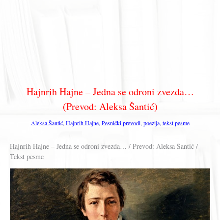
Hajnrih Hajne – Jedna se odroni zvezda…
(Prevod: Aleksa Šantić)
Aleksa Šantić
,
Hajnrih Hajne
,
Pesnički prevodi
,
poezija
,
tekst pesme
Hajnrih Hajne – Jedna se odroni zvezda… / Prevod: Aleksa Šantić /
Tekst pesme