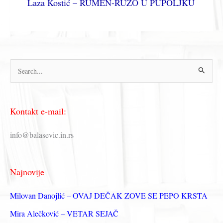
Laza Kostić – RUMEN-RUŽO U PUPOLJKU
П
р
е
Kontakt e-mail:
т
р
info@balasevic.in.rs
а
г
Najnovije
а
з
Milovan Danojlić – OVAJ DEČAK ZOVE SE PEPO KRSTA
а
Mira Alečković – VETAR SEJAČ