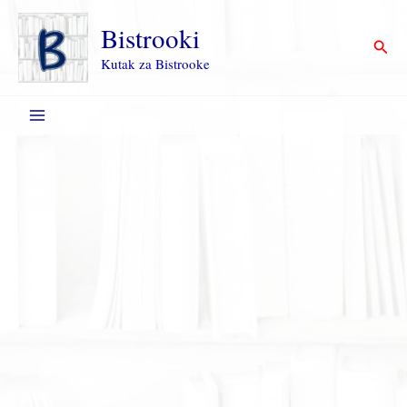
Пређи
на
Bistrooki
Прет
садржај
Kutak za Bistrooke