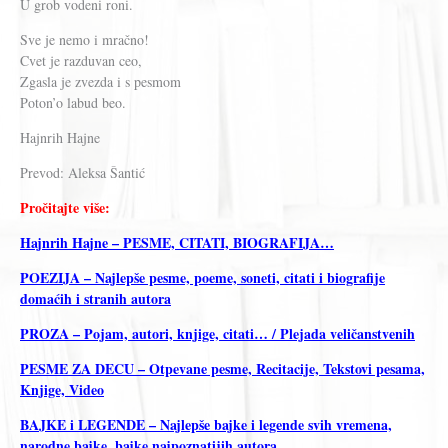
U grob vodeni roni.
Sve je nemo i mračno!
Cvet je razduvan ceo,
Zgasla je zvezda i s pesmom
Poton’o labud beo.
Hajnrih Hajne
Prevod: Aleksa Šantić
Pročitajte više:
Hajnrih Hajne – PESME, CITATI, BIOGRAFIJA…
POEZIJA – Najlepše pesme, poeme, soneti, citati i biografije
domaćih i stranih autora
PROZA – Pojam, autori, knjige, citati… / Plejada veličanstvenih
PESME ZA DECU – Otpevane pesme, Recitacije, Tekstovi pesama,
Knjige, Video
BAJKE i LEGENDE – Najlepše bajke i legende svih vremena,
narodne bajke, bajke najpoznatijih autora…