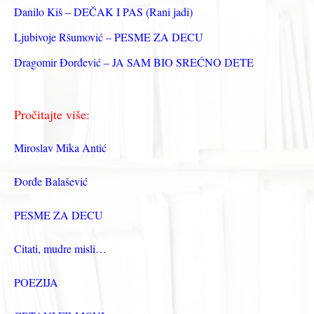
:
Danilo Kiš – DEČAK I PAS (Rani jadi)
Ljubivoje Ršumović – PESME ZA DECU
Dragomir Đorđević – JA SAM BIO SREĆNO DETE
Pročitajte više:
Miroslav Mika Antić
Đorđe Balašević
PESME ZA DECU
Citati, mudre misli…
POEZIJA