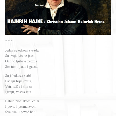
* * *
Jedna se odroni zvezda
Sa svoje visine jasne!
Ono je ljubavi zvezda
Što tamo pada i gasne.
Sa jabukova stabla
Padaju hrpe cveta,
Vetri stižu i tim se
Igraju, vesela leta.
Labud ribnjakom kruži
I peva, i pesma zvoni
Sve tiše, i pevač beli