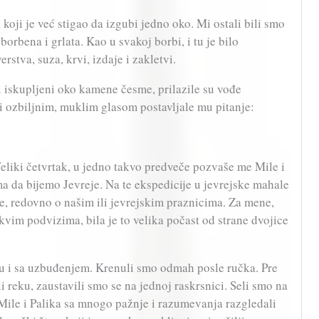
 koji je već stigao da izgubi jedno oko. Mi ostali bili smo
borbena i grlata. Kao u svakoj borbi, i tu je bilo
erstva, suza, krvi, izdaje i zakletvi.
 iskupljeni oko kamene česme, prilazile su vođe
i ozbiljnim, muklim glasom postavljale mu pitanje:
Veliki četvrtak, u jedno takvo predveče pozvaše me Mile i
ma da bijemo Jevreje. Na te ekspedicije u jevrejske mahale
e, redovno o našim ili jevrejskim praznicima. Za mene,
kvim podvizima, bila je to velika počast od strane dvojice
u i sa uzbuđenjem. Krenuli smo odmah posle ručka. Pre
li reku, zaustavili smo se na jednoj raskrsnici. Seli smo na
Mile i Palika sa mnogo pažnje i razumevanja razgledali