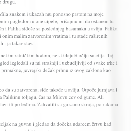
z drugu.
Mila znakom i ukazah mu ponosno prstom na moje
enim pogledom u one cipele, prišapnu mi da ostanem tu
n i Palika siđoše sa poslednjeg basamaka u avliju. Palika
 onim malim zatvorenim vratima i tu stade raširenih
 i ja takav stav.
nekim ratničkim hodom, ne skidajući očiju sa cilja. Taj
ed izgledali su mi strašniji i uzbudljiviji od svake trke i
se primakne, jevrejski dečak prhnu iz ovog zaklona kao
eo da su zatvorena, siđe takođe u avliju. Otpoče jurnjava i
na Palikinu toljagu, čas na Milovu cev od gume. Ali
lavi ili po leđima. Zahvatili su ga samo skraja, po rukama
o seljak na guvnu i gledao da dočeka udarcem žrtvu kad