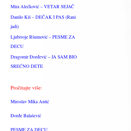
:
Mira Alečković – VETAR SEJAČ
Danilo Kiš – DEČAK I PAS (Rani
jadi)
Ljubivoje Ršumović – PESME ZA
DECU
Dragomir Đorđević – JA SAM BIO
SREĆNO DETE
Pročitajte više:
Miroslav Mika Antić
Đorđe Balašević
PESME ZA DECU