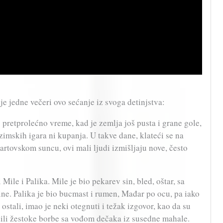
je jedne večeri ovo sećanje iz svoga detinjstva:
o pretprolećno vreme, kad je zemlja još pusta i grane gole,
zimskih igara ni kupanja. U takve dane, klateći se na
rtovskom suncu, ovi mali ljudi izmišljaju nove, često
Mile i Palika. Mile je bio pekarev sin, bled, oštar, sa
ne. Palika je bio bucmast i rumen, Mađar po ocu, pa iako
mi ostali, imao je neki otegnuti i težak izgovor, kao da su
dili žestoke borbe sa vođom dečaka iz susedne mahale.