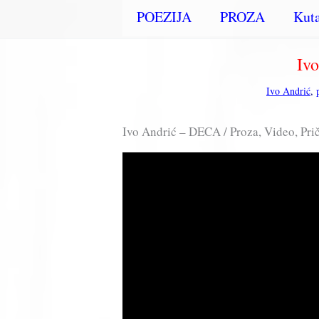
POEZIJA
PROZA
Kuta
Iv
Ivo Andrić
,
Ivo Andrić – DECA / Proza, Video, Prič