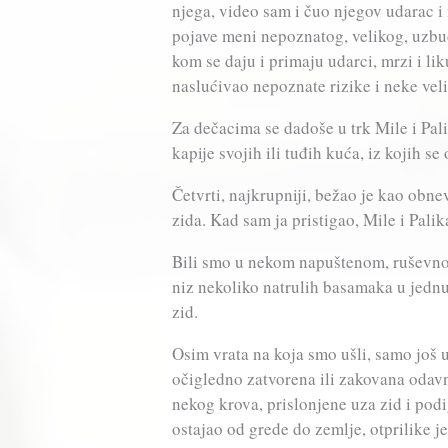
njega, video sam i čuo njegov udarac i 
pojave meni nepoznatog, velikog, uzbud
kom se daju i primaju udarci, mrzi i l
naslućivao nepoznate rizike i neke veli
Za dečacima se dadoše u trk Mile i Pal
kapije svojih ili tuđih kuća, iz kojih s
Četvrti, najkrupniji, bežao je kao obne
zida. Kad sam ja pristigao, Mile i Palika
Bili smo u nekom napuštenom, ruševno
niz nekoliko natrulih basamaka u jednu 
zid.
Osim vrata na koja smo ušli, samo još 
očigledno zatvorena ili zakovana odav
nekog krova, prislonjene uza zid i pod
ostajao od grede do zemlje, otprilike j