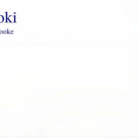
oki
rooke