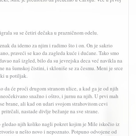
igrala su se četiri dečaka u prazničnom odelu.
nak da idemo za njim i radimo što i on. On je sakrio
gano, praveći se kao da zagleda kuće i dućane. Tako smo
odavao naš izgled, bilo da su jevrejska deca već navikla na
ne na šumskoj čistini, i skloniše se za česmu. Meni je srce
i u potiljak.
ao da će proći drugom stranom ulice, a kad ga je od njih
 neočekivano snažno i oštro, i jurnu na njih. U prvi mah
 se brane, ali kad on udari svojom strahovitom cevi
pritrčali, nastade divlje bežanje na sve strane.
o gledao njih koliko nagli pokret kojim je Mile iskočio iz
etvorio u nešto novo i nepoznato. Potpuno odvojene od