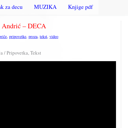
k za decu
MUZIKA
Knjige pdf
o Andrić – DECA
priče
,
pripovetke
,
proza
,
tekst
,
video
a / Pripovetka, Tekst