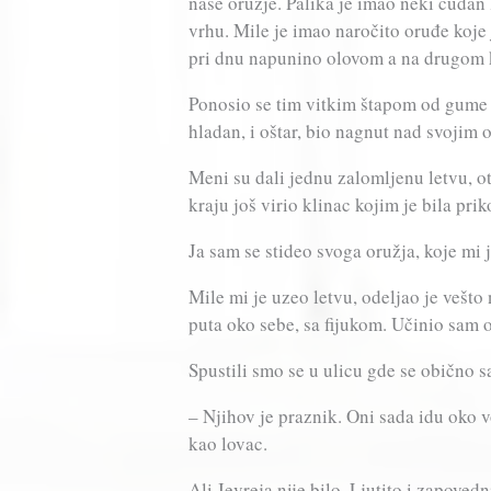
naše oružje. Palika je imao neki čudan 
vrhu. Mile je imao naročito oruđe koje 
pri dnu napunino olovom a na drugom 
Ponosio se tim vitkim štapom od gume i
hladan, i oštar, bio nagnut nad svojim
Meni su dali jednu zalomljenu letvu, o
kraju još virio klinac kojim je bila pri
Ja sam se stideo svoga oružja, koje mi 
Mile mi je uzeo letvu, odeljao je vešt
puta oko sebe, sa fijukom. Učinio sam od
Spustili smo se u ulicu gde se obično s
– Njihov je praznik. Oni sada idu oko v
kao lovac.
Ali Jevreja nije bilo. Ljutito i zapoved