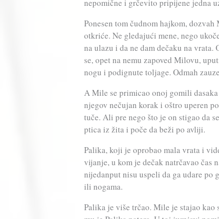
nepomične i grčevito pripijene jedna u
Ponesen tom čudnom hajkom, dozvah 
otkriće. Ne gledajući mene, nego ukoč
na ulazu i da ne dam dečaku na vrata. O
se, opet na nemu zapoved Milovu, uputi
nogu i podignute toljage. Odmah zauzeh
A Mile se primicao onoj gomili dasaka 
njegov nečujan korak i oštro uperen pogl
tuče. Ali pre nego što je on stigao da 
ptica iz žita i poče da beži po avliji.
Palika, koji je oprobao mala vrata i vid
vijanje, u kom je dečak natrčavao čas 
nijedanput nisu uspeli da ga udare po g
ili nogama.
Palika je više trčao. Mile je stajao ka