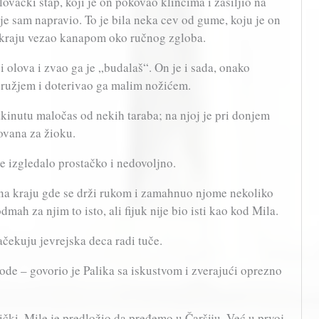
lovački štap, koji je on pokovao klincima i zašiljio na
je sam napravio. To je bila neka cev od gume, koju je on
kraju vezao kanapom oko ručnog zgloba.
 olova i zvao ga je „budalaš“. On je i sada, onako
 oružjem i doterivao ga malim nožićem.
tkinutu maločas od nekih taraba; na njoj je pri donjem
kovana za žioku.
je izgledalo prostačko i nedovoljno.
o na kraju gde se drži rukom i zamahnuo njome nekoliko
mah za njim to isto, ali fijuk nije bio isti kao kod Mila.
ačekuju jevrejska deca radi tuče.
ode – govorio je Palika sa iskustvom i zverajući oprezno
nički, Mile je predložio da pređemo u Čaršiju. Već u prvoj