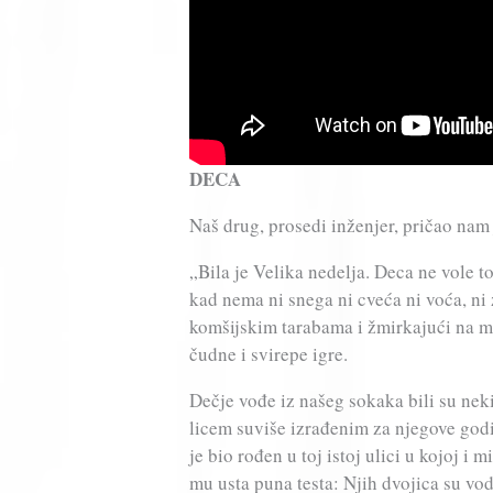
DECA
Naš drug, prosedi inženjer, pričao nam 
„Bila je Velika nedelja. Deca ne vole t
kad nema ni snega ni cveća ni voća, ni 
komšijskim tarabama i žmirkajući na ma
čudne i svirepe igre.
Dečje vođe iz našeg sokaka bili su neki 
licem suviše izrađenim za njegove godi
je bio rođen u toj istoj ulici u kojoj i 
mu usta puna testa: Njih dvojica su vo