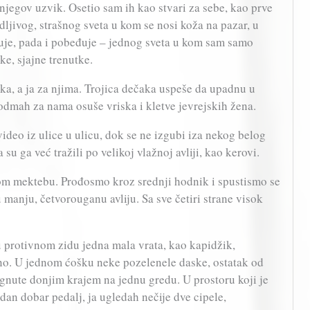
njegov uzvik. Osetio sam ih kao stvari za sebe, kao prve
ljivog, strašnog sveta u kom se nosi koža na pazar, u
ikuje, pada i pobeđuje – jednog sveta u kom sam samo
ke, sjajne trenutke.
ika, a ja za njima. Trojica dečaka uspeše da upadnu u
e odmah za nama osuše vriska i kletve jevrejskih žena.
video iz ulice u ulicu, dok se ne izgubi iza nekog belog
 su ga već tražili po velikoj vlažnoj avliji, kao kerovi.
m mektebu. Prođosmo kroz srednji hodnik i spustismo se
manju, četvorouganu avliju. Sa sve četiri strane visok
u protivnom zidu jedna mala vrata, kao kapidžik,
no. U jednom ćošku neke pozelenele daske, ostatak od
ignute donjim krajem na jednu gredu. U prostoru koji je
edan dobar pedalj, ja ugledah nečije dve cipele,