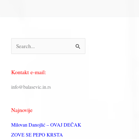
П
р
е
Kontakt e-mail:
т
р
info@balasevic.in.rs
а
г
Najnovije
а
з
Milovan Danojlić – OVAJ DEČAK
а
ZOVE SE PEPO KRSTA