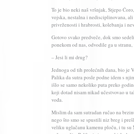
To je bio neki naš vršnjak, Stjepo Ćoro,
vojska, nestalna i nedisciplinovana, ali 
privrženosti i hrabrosti, kolebanja i nev
Gotovo svako predveče, dok smo sedeli
ponekom od nas, odvodile ga u stranu, 
– Jesi li mi drug?
Jednoga od tih prolećnih dana, bio je 
Palika da sutra posle podne idem s nji
išlo se samo nekoliko puta preko godin
koji dotad nisam nikad učestvovao u ta
vođa.
Mislim da sam sutradan ručao na brzin
nego što smo se spustili niz breg i preš
veliku uglačanu kamenu ploču, i tu su 