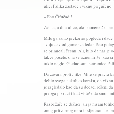
ulici Palika zastade i viknu prigušeno:
– Eno Čifučadi!
Zaista, u dnu ulice, oko kamene česme 
Mile ga samo prekorno pogleda i dade z
svoju cev od gume iza leđa i išao pola
se primicali česmi. Ali, bilo da nas je 
takve posete, ona se uznemiriše, kao sr
tuklo naglo. Gledao sam netremice Palik
Da zavara protivnike, Mile se pravio k
delilo svega nekoliko koraka, on viknu
je izgledalo kao da su dečaci rešeni da
prvoga po ruci i kad videše da smo i mi 
Razbežaše se dečaci, ali ja nisam tolik
onog pritvornog mira i odjednom se pr